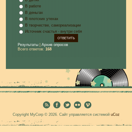
В работе
В деньгах
В плотских утехах
В творчестве, самореализации
Источник счастья - внутри себя
Результаты
|
Архив опросов
Всего ответов:
168
Copyright MyCorp © 2026
.
Сайт управляется системой
uCoz