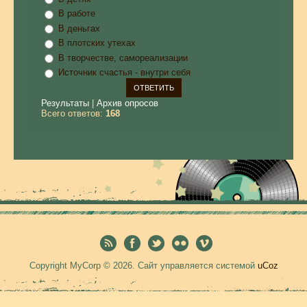
В работе
В деньгах
В плотских утехах
В творчестве, самореализации
Источник счастья - внутри себя
Результаты
|
Архив опросов
Всего ответов:
168
Copyright MyCorp © 2026
.
Сайт управляется системой
uCoz