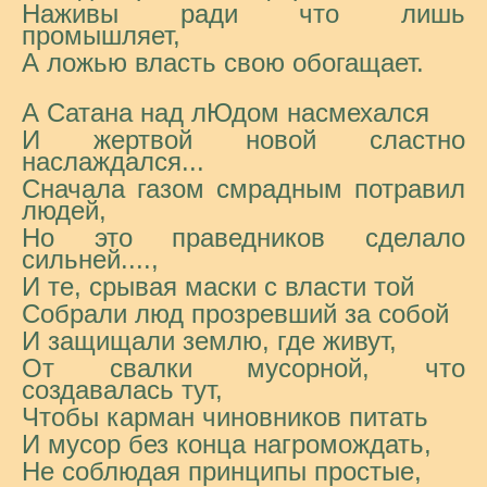
Наживы ради что лишь
промышляет,
А ложью власть свою обогащает.
А Сатана над лЮдом насмехался
И жертвой новой сластно
наслаждался...
Сначала газом смрадным потравил
людей,
Но это праведников сделало
сильней....,
И те, срывая маски с власти той
Собрали люд прозревший за собой
И защищали землю, где живут,
От свалки мусорной, что
создавалась тут,
Чтобы карман чиновников питать
И мусор без конца нагромождать,
Не соблюдая принципы простые,