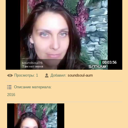
00:03:56
Просмотры
: 1
Добавил
:
soundsoul-aum
Описание материала
:
2016