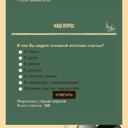
База знаний uCoz
НАШ ОПРОС
В чем Вы видите основной источник счастья?
В семье
В детях
В работе
В деньгах
В плотских утехах
В творчестве, самореализации
Источник счастья - внутри себя
Результаты
|
Архив опросов
Всего ответов:
168