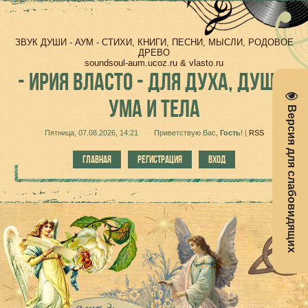
ЗВУК ДУШИ - АУМ - СТИХИ, КНИГИ, ПЕСНИ, МЫСЛИ, РОДОВОЕ
ДРЕВО
soundsoul-aum.ucoz.ru & vlasto.ru
-
ИРИЯ ВЛАСТО - ДЛЯ ДУХА, ДУШИ,
УМА И ТЕЛА
Версия для слабовидящих
Пятница, 07.08.2026, 14:21
Приветствую Вас
,
Гость
!
|
RSS
ГЛАВНАЯ
РЕГИСТРАЦИЯ
ВХОД