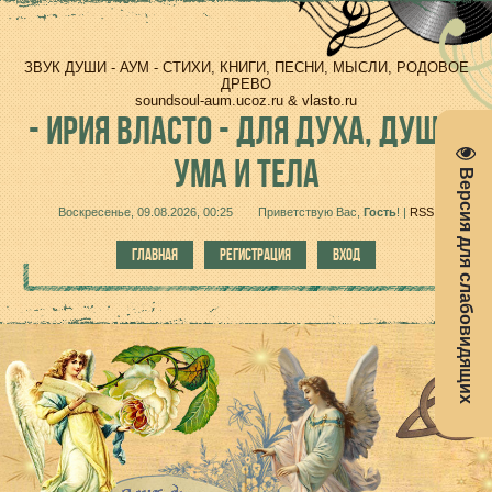
ЗВУК ДУШИ - АУМ - СТИХИ, КНИГИ, ПЕСНИ, МЫСЛИ, РОДОВОЕ
ДРЕВО
soundsoul-aum.ucoz.ru & vlasto.ru
-
ИРИЯ ВЛАСТО - ДЛЯ ДУХА, ДУШИ,
УМА И ТЕЛА
Версия для слабовидящих
Воскресенье, 09.08.2026, 00:25
Приветствую Вас
,
Гость
!
|
RSS
ГЛАВНАЯ
РЕГИСТРАЦИЯ
ВХОД