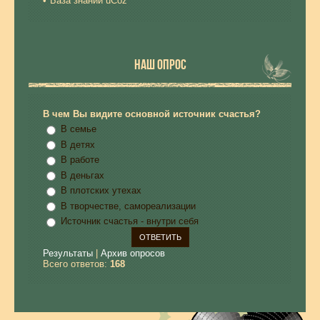
База знаний uCoz
НАШ ОПРОС
В чем Вы видите основной источник счастья?
В семье
В детях
В работе
В деньгах
В плотских утехах
В творчестве, самореализации
Источник счастья - внутри себя
Результаты
|
Архив опросов
Всего ответов:
168