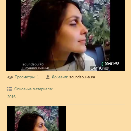
00:01:58
Просмотры
: 1
Добавил
:
soundsoul-aum
Описание материала
:
2016