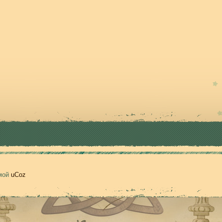
емой
uCoz