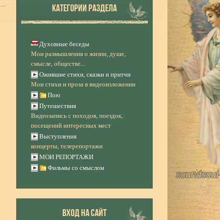
КАТЕГОРИИ РАЗДЕЛА
Духовные беседы
Мои размышления о жизни, душе,
смысле, обществе...
Ожившие стихи, сказки и притчи
Мои стихи и проза в видеоизложении
Пою
Путешествия
Видеозапись с походов, поездок,
посещений интересных мест
Выступления
концерты, телерепортажи
МОИ РЕПОРТАЖИ
Фильмы со смыслом
ВХОД НА САЙТ