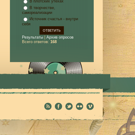
В плотских утехах
В творчестве,
самореализации
Источник счастья - внутри
себя
Результаты
|
Архив опросов
Всего ответов:
168