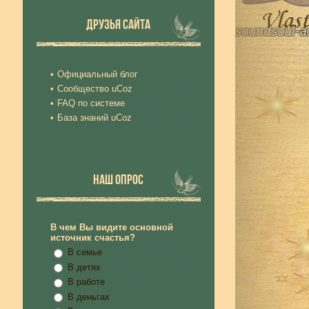
ДРУЗЬЯ САЙТА
Официальный блог
Сообщество uCoz
FAQ по системе
База знаний uCoz
НАШ ОПРОС
В чем Вы видите основной
источник счастья?
В семье
В детях
В работе
В деньгах