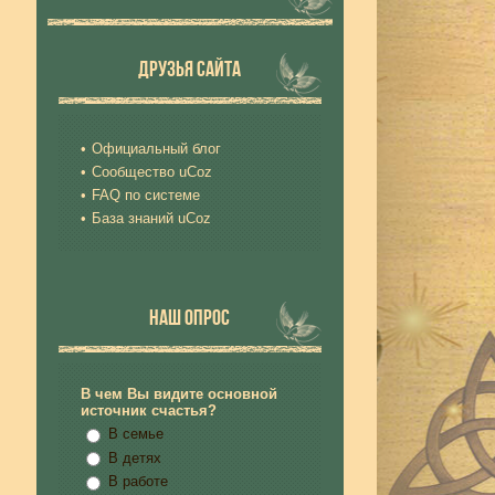
ДРУЗЬЯ САЙТА
Официальный блог
Сообщество uCoz
FAQ по системе
База знаний uCoz
НАШ ОПРОС
В чем Вы видите основной
источник счастья?
В семье
В детях
В работе