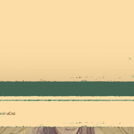
емой
uCoz