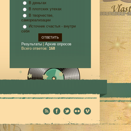
В деньгах
В плотских утехах
В творчестве,
самореализации
Источник счастья - внутри
себя
Результаты
|
Архив опросов
Всего ответов:
168