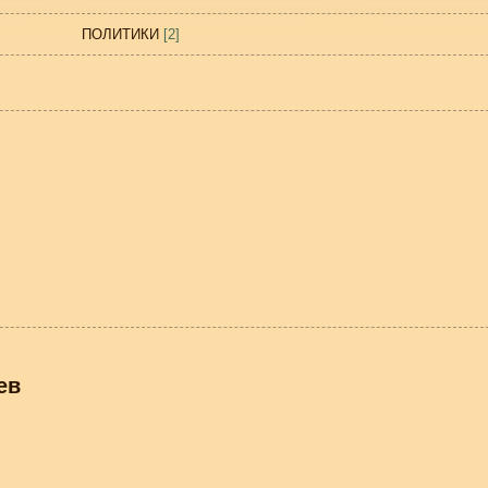
ПОЛИТИКИ
[2]
ы
ев