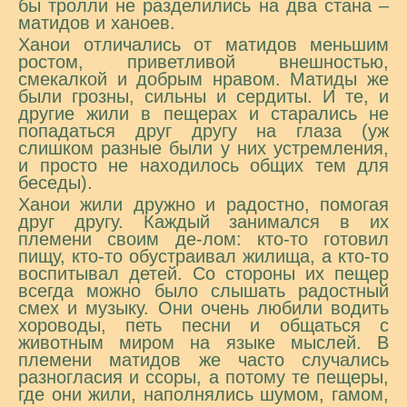
бы тролли не разделились на два стана –
матидов и ханоев.
Ханои отличались от матидов меньшим
ростом, приветливой внешностью,
смекалкой и добрым нравом. Матиды же
были грозны, сильны и сердиты. И те, и
другие жили в пещерах и старались не
попадаться друг другу на глаза (уж
слишком разные были у них устремления,
и просто не находилось общих тем для
беседы).
Ханои жили дружно и радостно, помогая
друг другу. Каждый занимался в их
племени своим де-лом: кто-то готовил
пищу, кто-то обустраивал жилища, а кто-то
воспитывал детей. Со стороны их пещер
всегда можно было слышать радостный
смех и музыку. Они очень любили водить
хороводы, петь песни и общаться с
животным миром на языке мыслей. В
племени матидов же часто случались
разногласия и ссоры, а потому те пещеры,
где они жили, наполнялись шумом, гамом,