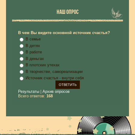
НАШ ОПРОС
В чем Вы видите основной источник счастья?
В семье
В детях
В работе
В деньгах
В плотских утехах
В творчестве, самореализации
Источник счастья - внутри себя
Результаты
|
Архив опросов
Всего ответов:
168