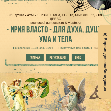
ЗВУК ДУШИ - АУМ - СТИХИ, КНИГИ, ПЕСНИ, МЫСЛИ, РОДОВОЕ
ДРЕВО
soundsoul-aum.ucoz.ru & vlasto.ru
-
ИРИЯ ВЛАСТО - ДЛЯ ДУХА, ДУШИ,
УМА И ТЕЛА
Версия для слабовидящих
Понедельник, 10.08.2026, 19:14
Приветствую Вас
,
Гость
!
|
RSS
ГЛАВНАЯ
РЕГИСТРАЦИЯ
ВХОД