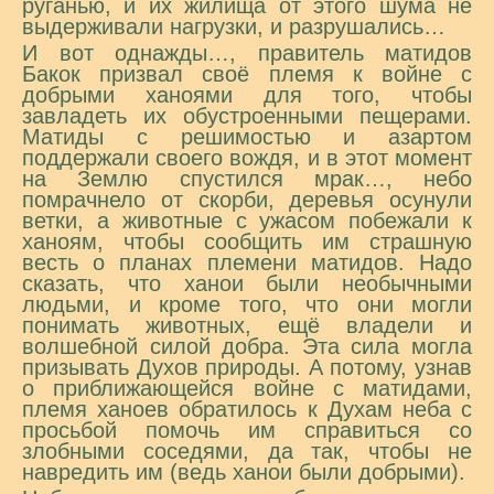
руганью, и их жилища от этого шума не
выдерживали нагрузки, и разрушались…
И вот однажды…, правитель матидов
Бакок призвал своё племя к войне с
добрыми ханоями для того, чтобы
завладеть их обустроенными пещерами.
Матиды с решимостью и азартом
поддержали своего вождя, и в этот момент
на Землю спустился мрак…, небо
помрачнело от скорби, деревья осунули
ветки, а животные с ужасом побежали к
ханоям, чтобы сообщить им страшную
весть о планах племени матидов. Надо
сказать, что ханои были необычными
людьми, и кроме того, что они могли
понимать животных, ещё владели и
волшебной силой добра. Эта сила могла
призывать Духов природы. А потому, узнав
о приближающейся войне с матидами,
племя ханоев обратилось к Духам неба с
просьбой помочь им справиться со
злобными соседями, да так, чтобы не
навредить им (ведь ханои были добрыми).