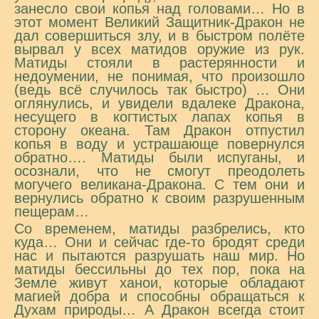
занесло свои копья над головами… Но в
этот момент Великий Защитник-Дракон не
дал совершиться злу, и в быстром полёте
вырвал у всех матидов оружие из рук.
Матиды стояли в растерянности и
недоумении, не понимая, что произошло
(ведь всё случилось так быстро) … Они
оглянулись, и увидели вдалеке Дракона,
несущего в когтистых лапах копья в
сторону океана. Там Дракон отпустил
копья в воду и устрашающе повернулся
обратно…. Матиды были испуганы, и
осознали, что не смогут преодолеть
могучего великана-Дракона. С тем они и
вернулись обратно к своим разрушенным
пещерам…
Со временем, матиды разбрелись, кто
куда… Они и сейчас где-то бродят среди
нас и пытаются разрушать наш мир. Но
матиды бессильны до тех пор, пока на
Земле живут ханои, которые обладают
магией добра и способны обращаться к
Духам природы… А Дракон всегда стоит