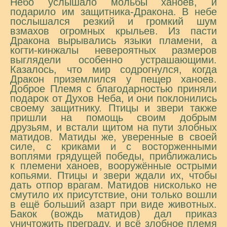
Небо услышало мольбы ханоев, и
подарило им защитника-Дракона. В небе
послышался резкий и громкий шум
взмахов огромных крыльев. Из пасти
Дракона вырывались языки пламени, а
когти-кинжалы невероятных размеров
выглядели особенно устрашающими.
Казалось, что мир содрогнулся, когда
Дракон приземлился у пещер ханоев.
Доброе Племя с благодарностью приняли
подарок от Духов Неба, и они поклонились
своему защитнику. Птицы и звери также
пришли на помощь своим добрым
друзьям, и встали щитом на пути злобных
матидов. Матиды же, уверенные в своей
силе, с криками и с восторженными
воплями грядущей победы, приближались
к племени ханоев, вооружённые острыми
копьями. Птицы и звери ждали их, чтобы
дать отпор врагам. Матидов нисколько не
смутило их присутствие, они только вошли
в ещё больший азарт при виде животных.
Бакок (вождь матидов) дал приказ
уничтожить преграду, и всё злобное племя