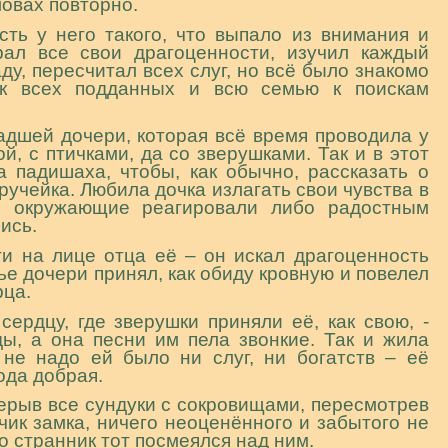
ловах повторно.
сть у него такого, что выпало из внимания и
рал все свои драгоценности, изучил каждый
аду, пересчитал всех слуг, но всё было знакомо
ёк всех подданных и всю семью к поискам
адшей дочери, которая всё время проводила у
й, с птичками, да со зверушками. Так и в этот
а падишаха, чтобы, как обычно, рассказать о
учейка. Любила дочка излагать свои чувства в
се окружающие реагировали либо радостным
ись.
ти на лице отца её – он искал драгоценность
е дочери принял, как обиду кровную и повелел
рца.
ердцу, где зверушки приняли её, как свою, -
ды, а она песни им пела звонкие. Так и жила
не надо ей было ни слуг, ни богатств – её
ода добрая.
ерыв все сундуки с сокровищами, пересмотрев
чик замка, ничего неоценённого и забытого не
о странник тот посмеялся над ним.