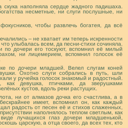
 скука наполняла сердце жадного падишаха.
богатства несметные, ни слуги послушные, ни
фокусников, чтобы развлечь богатея, да всё
апечалились – не хватает им теперь искренности
что улыбалась всем, да песни-стихи сочиняла.
и по дочери его тоскуют, вспомнил её милый
рахом, ни лицемерием, вспомнил голосок её
.
ке по дочери младшей. Велел слугам коней
вушки. Охотно слуги собрались в путь, шли
хали у ручейка голосок знакомый и радостный.
 как девушка, птичками, да зверушками
зелёных кустов, вдоль реки растущих.
лота, ни от алмазов дочка его счастлива, а в
бескрайнее имеет, вспомнил он, как каждый
щал радость от песен её и стихов слаженных,
 присутствии наполнялось теплом светлым, как
 виде лучащихся глаз дочери младшенькой,
скошь царскую, а отца своего, да всех тех, кто