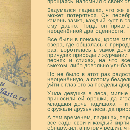
прощаясь, напомнил о своих с
Задумался падишах, что же е
может потеряться. Он переб
камень замка, каждый куст в с
ему давно. Тогда он привл
неоценённой драгоценности.
Все были в поисках, кроме мл
озера, где общалась с природо
раз, воротилась в замок дочк
причудах природы и журчании р
песнях и стихах, на что в
смехом, либо довольно улыбал
Но не было в этот раз радос
неоценённую, а потому бездель
уйти с глаз его за пределы дво
Ушла девушка в леса, милые с
приносили ей орешки, да яго
младшая дочь падишаха – и 
окружали друзья леса, да прир
А тем временем, падишах, пер
все сады свои и каждый кирпи
обнаружил, а потому решил, чт