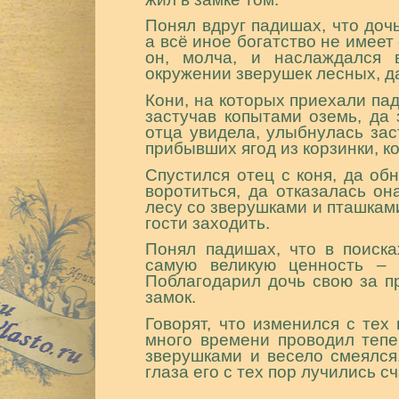
Понял вдруг падишах, что дочь
а всё иное богатство не имеет 
он, молча, и наслаждался 
окружении зверушек лесных, да
Кони, на которых приехали па
застучав копытами оземь, да
отца увидела, улыбнулась за
прибывших ягод из корзинки, к
Спустился отец с коня, да об
воротиться, да отказалась он
лесу со зверушками и пташками
гости заходить.
Понял падишах, что в поиска
самую великую ценность – 
Поблагодарил дочь свою за п
замок.
Говорят, что изменился с тех
много времени проводил тепе
зверушками и весело смеялся,
глаза его с тех пор лучились 