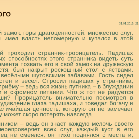
ОГО
31.01.2019, 21
 замок, горы драгоценностей, множество слуг,
н имел власть непомерную и купался в этой
й проходил странник-прорицатель. Падишах
х способностях этого странника видеть суть
омента позвать его в свой замок на дружескую
стя, был накрыт роскошный стол с яствами,
весёлыми шутовскими забавами. Гость сидел
остен и весел. Спросил падишах у странника,
 приёму – ведь вся жизнь путника – в блуждании
и и скромном питании. Что ж тот не радуется
оши? Прорицатель внимательно посмотрел в
дивление глаза падишаха, и поведал богачу и
величайшая ценность, которую он не замечает
у может скоро потерять навсегда.
ником – ведь он знает каждую мелочь своего
перепроверяет всех слуг, каждый куст в его
рец не смеялся, он тихо поднялся с места и,