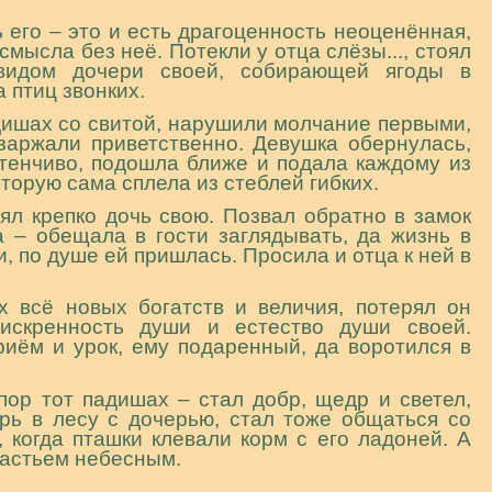
 его – это и есть драгоценность неоценённая,
смысла без неё. Потекли у отца слёзы..., стоял
видом дочери своей, собирающей ягоды в
 птиц звонких.
дишах со свитой, нарушили молчание первыми,
 заржали приветственно. Девушка обернулась,
стенчиво, подошла ближе и подала каждому из
оторую сама сплела из стеблей гибких.
нял крепко дочь свою. Позвал обратно в замок
а – обещала в гости заглядывать, да жизнь в
, по душе ей пришлась. Просила и отца к ней в
х всё новых богатств и величия, потерял он
искренность души и естество души своей.
риём и урок, ему подаренный, да воротился в
 пор тот падишах – стал добр, щедр и светел,
рь в лесу с дочерью, стал тоже общаться со
 когда пташки клевали корм с его ладоней. А
счастьем небесным.