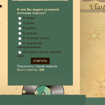
В чем Вы видите основной
источник счастья?
В семье
В детях
В работе
В деньгах
В плотских утехах
В творчестве,
самореализации
Источник счастья - внутри
себя
Результаты
|
Архив опросов
Всего ответов:
168