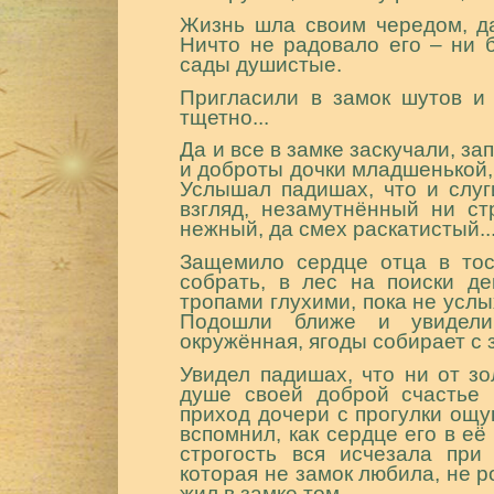
Жизнь шла своим чередом, да
Ничто не радовало его – ни 
сады душистые.
Пригласили в замок шутов и 
тщетно...
Да и все в замке заскучали, з
и доброты дочки младшенькой, 
Услышал падишах, что и слуг
взгляд, незамутнённый ни ст
нежный, да смех раскатистый..
Защемило сердце отца в тос
собрать, в лес на поиски де
тропами глухими, пока не услы
Подошли ближе и увидели,
окружённая, ягоды собирает с 
Увидел падишах, что ни от зо
душе своей доброй счастье 
приход дочери с прогулки ощу
вспомнил, как сердце его в её
строгость вся исчезала при
которая не замок любила, не ро
жил в замке том.