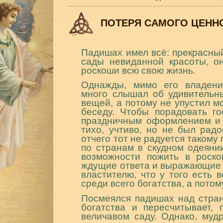
ПОТЕРЯ САМОГО ЦЕНН
Падишах имел всё: прекрасный
сады невиданной красоты, о
роскоши всю свою жизнь.
Однажды, мимо его владени
много слышал об удивительны
вещей, а потому не упустил м
беседу. Чтобы порадовать го
праздничным оформлением и 
тихо, учтиво, но не был рад
отчего тот не радуется такому
по странам в скудном одеяни
возможности пожить в роск
ждущие ответа и выражающие у
властителю, что у того есть 
среди всего богатства, а потом
Посмеялся падишах над стран
богатства и пересчитывает, 
величавом саду. Однако, муд