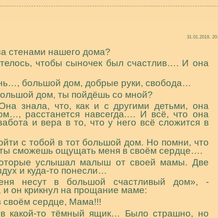
31.01.2019, 20
 за стенами нашего дома?
телось, чтобы сыночек был счастлив…. И она
нь…, большой дом, добрые руки, свобода…
 большой дом, ты пойдёшь со мной?
на знала, что, как и с другими детьми, она
ом…, расстанется навсегда.… И всё, что она
абота и вера в то, что у него всё сложится в
йти с тобой в тот большой дом. Но помни, что
, ты сможешь ощущать меня в своём сердце….
которые услышал малыш от своей мамы. Две
здух и куда-то понесли…
еня несут в большой счастливый дом», -
 и он крикнул на прощание маме:
 своём сердце, Мама!!!
 в какой-то тёмный ящик… Было страшно, но