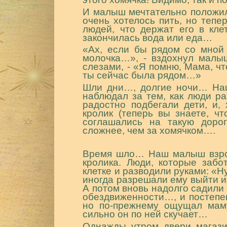
И малыш мечтательно положил
очень хотелось пить, но тепе
людей, что держат его в клет
закончилась вода или еда…
«Ах, если бы рядом со мной 
молочка…», - вздохнул малыш
слезами, - «Я помню, Мама, чт
ты сейчас была рядом…»
Шли дни…, долгие ночи… Наш
наблюдал за тем, как люди р
радостно подбегали дети, и,
кролик (теперь вы знаете, ч
соглашались на такую дорог
сложнее, чем за хомячком….
Время шло… Наш малыш взрос
кролика. Люди, которые забо
клетке и разводили руками: «Ну
иногда разрешали ему выйти и
А потом вновь надолго садили 
обездвиженности…, и постепе
но по-прежнему ощущал маму
сильно он по ней скучает…
Однажды утром двери магази