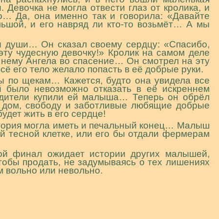
 Девочка не могла отвести глаз от кролика, и
о… Да, она именно так и говорила: «Давайте
ьшой, и его навряд ли кто-то возьмёт… А мы
ы души… Он сказал своему сердцу: «Спасибо,
эту чудесную девочку!» Кролик на самом деле
к нему Ангела во спасение… Он смотрел на эту
сё его тело желало попасть в её добрые руки.
зы по щекам… Кажется, будто она увидела все
й было невозможно отказать в её искреннем
одители купили ей малыша… Теперь он обрёл
 дом, свободу и заботливые любящие добрые
удет жить в его сердце!
стория могла иметь и печальный конец… Малыш
ой тесной клетке, или его бы отдали фермерам
кой финал ожидает истории других малышей,
чтобы продать, не задумываясь о тех лишениях
м вольно или невольно.