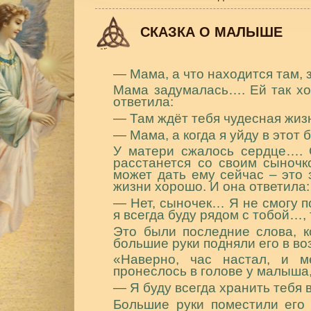
СКАЗКА О МАЛЫШЕ
― Мама, а что находится там,
Мама задумалась…. Ей так хо
ответила:
― Там ждёт тебя чудесная жиз
― Мама, а когда я уйду в этот
У матери сжалось сердце…. О
расстанется со своим сыночк
может дать ему сейчас – это з
жизни хорошо. И она ответила:
― Нет, сыночек… Я не смогу по
я всегда буду рядом с тобой…
Это были последние слова, 
большие руки подняли его в во
«Наверно, час настал, и м
пронеслось в голове у малыша,
― Я буду всегда хранить тебя в
Большие руки поместили его