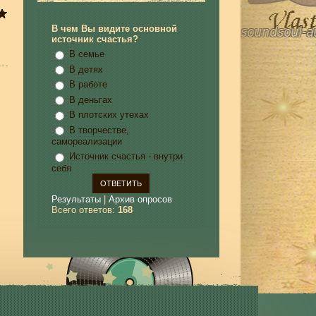
В чем Вы видите основной
источник счастья?
В семье
В детях
В работе
В деньгах
В плотских утехах
В творчестве,
самореализации
Источник счастья - внутри
себя
Результаты
|
Архив опросов
Всего ответов:
168