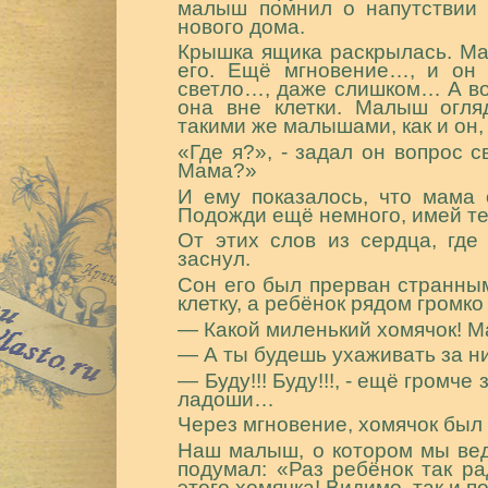
малыш помнил о напутствии 
нового дома.
Крышка ящика раскрылась. Мал
его. Ещё мгновение…, и он 
светло…, даже слишком… А вок
она вне клетки. Малыш огля
такими же малышами, как и он,
«Где я?», - задал он вопрос 
Мама?»
И ему показалось, что мама
Подожди ещё немного, имей тер
От этих слов из сердца, где
заснул.
Сон его был прерван странны
клетку, а ребёнок рядом громко
― Какой миленький хомячок! Ма
― А ты будешь ухаживать за н
― Буду!!! Буду!!!, - ещё громч
ладоши…
Через мгновение, хомячок был
Наш малыш, о котором мы вед
подумал: «Раз ребёнок так ра
этого хомячка! Видимо, так и