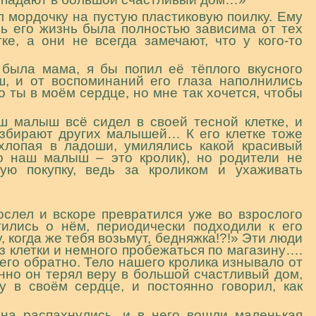
 мордочку на пустую пластиковую поилку. Ему
рь его жизнь была полностью зависима от тех
ке, а они не всегда замечают, что у кого-то
была мама, я бы попил её тёплого вкусного
, и от воспоминаний его глаза наполнились
о ты в моём сердце, но мне так хочется, чтобы
 малыш всё сидел в своей тесной клетке, и
азбирают других малышей… К его клетке тоже
 хлопая в ладоши, умилялись какой красивый
то наш малыш – это кролик), но родители не
ую покупку, ведь за кроликом и ухаживать
лел и вскоре превратился уже во взрослого
тились о нём, периодически подходили к его
, когда же тебя возьмут, бедняжка!?!» Эти люди
з клетки и немного пробежаться по магазину….
его обратно. Тело нашего кролика изнывало от
нно он терял веру в большой счастливый дом,
 в своём сердце, и постоянно говорил, как
на распахнулись, и в него вошли маленькая