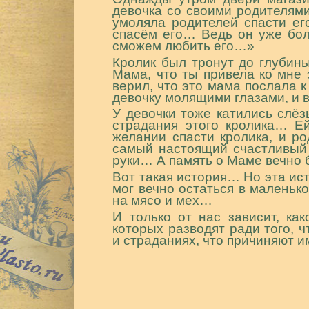
девочка со своими родителями.
умоляла родителей спасти ег
спасём его… Ведь он уже бол
сможем любить его…»
Кролик был тронут до глубин
Мама, что ты привела ко мне 
верил, что это мама послала 
девочку молящими глазами, и в
У девочки тоже катились слё
страдания этого кролика… Е
желании спасти кролика, и р
самый настоящий счастливый
руки… А память о Маме вечно б
Вот такая история… Но эта и
мог вечно остаться в маленьк
на мясо и мех…
И только от нас зависит, ка
которых разводят ради того, 
и страданиях, что причиняют и