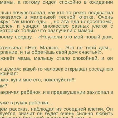
мамы, а потому сидел спокойно в ожидании
ыш почувствовал, как кто-то резко подхватил
оказался в маленькой тесной клетке. Очень
руг так много еды…, но эта еда недосягаема,
делся, и увидел множество разных клеток с
 которых только что разлучили с мамой.
своему сердцу, - «Неужели это мой новый дом,
 ответила: «Нет, Малыш… Это не твой дом…
пение, и ты обретёшь свой дом счастья!».
 живёт мама, малышу стало спокойней, и он
м шумом: какой-то человек открывал соседнюю
 кричал:
ма, купи мне его, пожалуйста!!!
им?
е закричал ребёнок, и в предвкушении захлопал в
 уже в руках ребёнка…
ём рассказ, наблюдал из соседней клетки. Он
дуется, значит он будет очень сильно любить
 попадают в большой счастливый дом…»