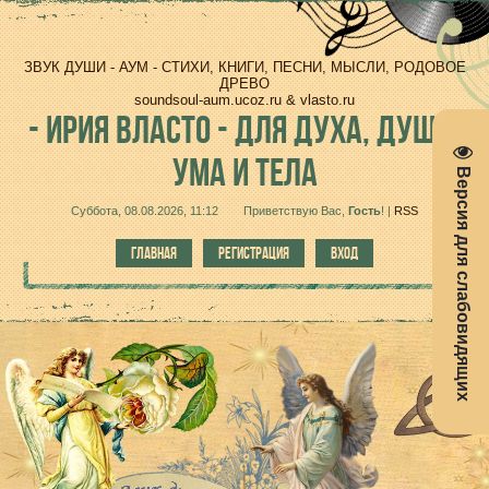
ЗВУК ДУШИ - АУМ - СТИХИ, КНИГИ, ПЕСНИ, МЫСЛИ, РОДОВОЕ
ДРЕВО
soundsoul-aum.ucoz.ru & vlasto.ru
-
ИРИЯ ВЛАСТО - ДЛЯ ДУХА, ДУШИ,
УМА И ТЕЛА
Версия для слабовидящих
Суббота, 08.08.2026, 11:12
Приветствую Вас
,
Гость
!
|
RSS
ГЛАВНАЯ
РЕГИСТРАЦИЯ
ВХОД