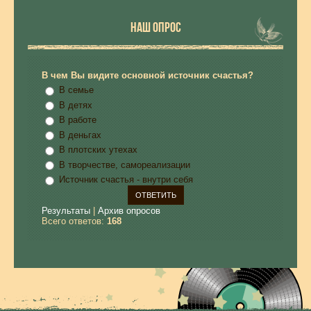
НАШ ОПРОС
В чем Вы видите основной источник счастья?
В семье
В детях
В работе
В деньгах
В плотских утехах
В творчестве, самореализации
Источник счастья - внутри себя
Результаты
|
Архив опросов
Всего ответов:
168