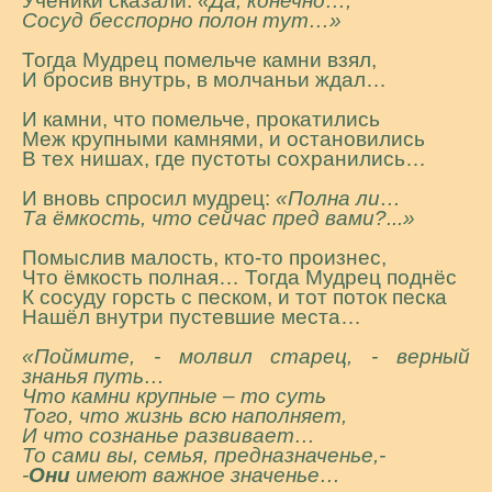
Ученики сказали:
«Да, конечно…,
Сосуд бесспорно полон тут…»
Тогда Мудрец помельче камни взял,
И бросив внутрь, в молчаньи ждал…
И камни, что помельче, прокатились
Меж крупными камнями, и остановились
В тех нишах, где пустоты сохранились…
И вновь спросил мудрец:
«Полна ли…
Та ёмкость, что сейчас пред вами?...»
Помыслив малость, кто-то произнес,
Что ёмкость полная… Тогда Мудрец поднёс
К сосуду горсть с песком, и тот поток песка
Нашёл внутри пустевшие места…
«Поймите, - молвил старец, -
верный
знанья путь…
Что камни крупные – то суть
Того, что жизнь всю наполняет,
И что сознанье развивает…
То сами вы, семья, предназначенье,-
-
Они
имеют важное значенье…