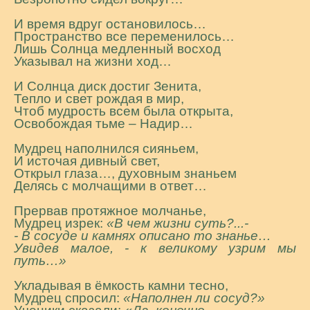
И время вдруг остановилось…
Пространство все переменилось…
Лишь Солнца медленный восход
Указывал на жизни ход…
И Солнца диск достиг Зенита,
Тепло и свет рождая в мир,
Чтоб мудрость всем была открыта,
Освобождая тьме – Надир…
Мудрец наполнился сияньем,
И источая дивный свет,
Открыл глаза…, духовным знаньем
Делясь с молчащими в ответ…
Прервав протяжное молчанье,
Мудрец изрек:
«В чем жизни суть?...-
- В сосуде и камнях описано то знанье…
Увидев малое, - к великому узрим мы
путь…»
Укладывая в ёмкость камни тесно,
Мудрец спросил:
«Наполнен ли сосуд?»