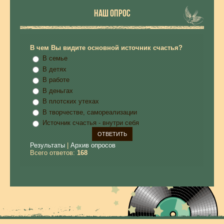
НАШ ОПРОС
В чем Вы видите основной источник счастья?
В семье
В детях
В работе
В деньгах
В плотских утехах
В творчестве, самореализации
Источник счастья - внутри себя
Результаты
|
Архив опросов
Всего ответов:
168