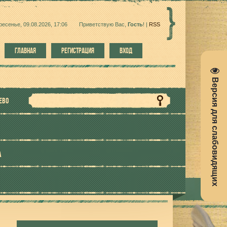
ресенье, 09.08.2026, 17:06
Приветствую Вас
,
Гость
!
|
RSS
ГЛАВНАЯ
РЕГИСТРАЦИЯ
ВХОД
Версия для слабовидящих
ЕВО
А