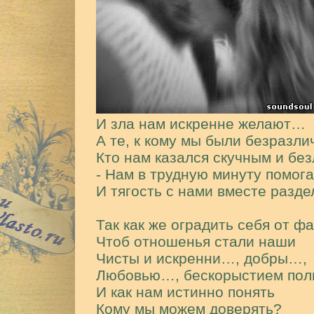
И зла нам искренне желают…
А те, к кому мы были безразли
Кто нам казался скучным и бе
- Нам в трудную минуту помога
И тягость с нами вместе разд
Так как же оградить себя от ф
Чтоб отношенья стали наши
Чисты и искренни…, добры…,
Любовью…, бескорыстием пол
И как нам истинно понять
Кому мы можем доверять?