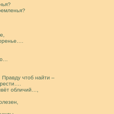
нья?
тремленья?
е,
воренье….
аю…
 Правду чтоб найти –
брести….
живёт обличий…,
й
олезен,