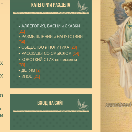
КАТЕГОРИИ РАЗДЕЛА
АЛЛЕГОРИЯ, БАСНИ и СКАЗКИ
[21]
РАЗМЫШЛЕНИЯ и НАПУТСТВИЯ
[64]
ОБЩЕСТВО и ПОЛИТИКА
[23]
РАССКАЗЫ СО СМЫСЛОМ
[14]
КОРОТКИЙ СТИХ со смыслом
х
[33]
ДЕТЯМ
[2]
х
ИНОЕ
[21]
,
о
ВХОД НА САЙТ
ь
е