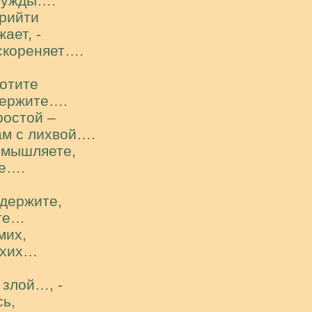
 нужды….
прийти
ает, -
скореняет….
хотите
 держите….
ростой –
вам с лихвой….
омышляете,
те….
 держите,
ите…
мих,
охих…
 злой…, -
ь,