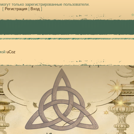
могут только зарегистрированные пользователи.
[
Регистрация
|
Вход
]
емой
uCoz