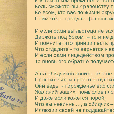
И к тем, в ком прока нет и нет
Коль сможете вы к равенству 
Ко всем, кто вас по жизни окруж
Поймёте, – правда - фальшь и
И если сами вы льстеца не за
Держать под боком, – то и не
И помните, что принцип есть п
Что отдадите - то вернется к 
И если сами лицедейством пр
То вновь его обратно получае
А на обидчиков своих – зла не
Простите их, и просто отпуст
Они ведь
- порожденье вас са
Желаний ваших, помыслов пл
И даже если кажется порой,
Что вы невинны…, а обидчик –
Иллюзии своей не поддавайтес