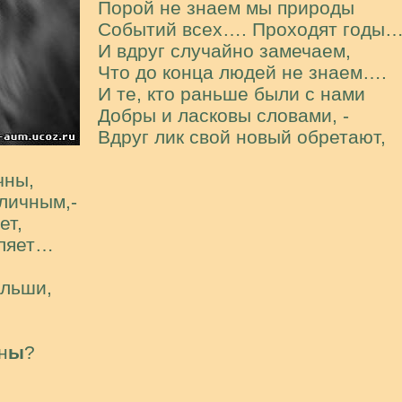
Порой не знаем мы природы
Событий всех…. Проходят годы…
И вдруг случайно замечаем,
Что до конца людей не знаем….
И те, кто раньше были с нами
Добры и ласковы словами, -
Вдруг лик свой новый обретают,
чны,
зличным,-
ет,
еляет…
альши,
н
ы
?