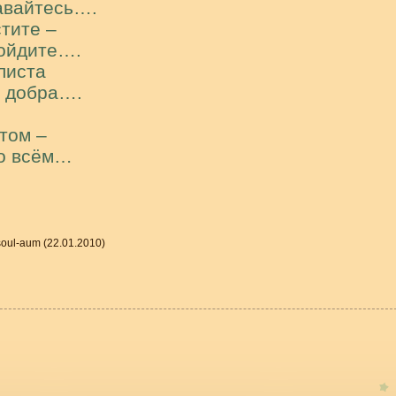
авайтесь….
тите –
ройдите….
 листа
т добра….
том –
во всём…
soul-aum
(22.01.2010)