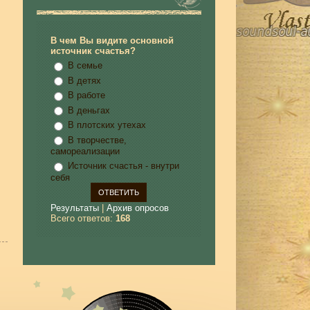
В чем Вы видите основной
источник счастья?
В семье
В детях
В работе
В деньгах
В плотских утехах
В творчестве,
самореализации
Источник счастья - внутри
себя
Результаты
|
Архив опросов
Всего ответов:
168