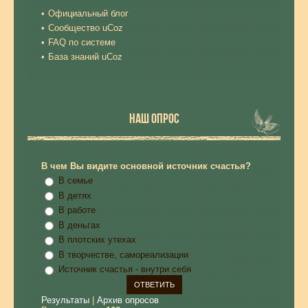
Официальный блог
Сообщество uCoz
FAQ по системе
База знаний uCoz
НАШ ОПРОС
В чем Вы видите основной источник счастья?
В семье
В детях
В работе
В деньгах
В плотских утехах
В творчестве, самореализации
Источник счастья - внутри себя
Результаты
|
Архив опросов