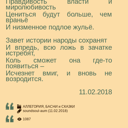
Правдивость власти и
миролюбивость
Цениться будут больше, чем
враньё
И низменное подлое жульё.
Завет истории народы сохранят
И впредь, всю ложь в зачатке
истребят,
Коль сможет она где-то
появиться –
Исчезнет вмиг, и вновь не
возродится.
11.02.2018
АЛЛЕГОРИЯ, БАСНИ и СКАЗКИ
soundsoul-aum
(11.02.2018)
1087