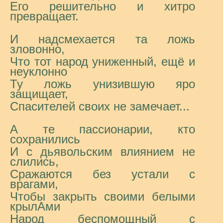
Его решительно и хитро
превращает.
И надсмехается та ложь
зловонно,
Что тот народ униженный, ещё и
неуклонно
Ту ложь унизившую яро
защищает,
Спасителей своих не замечает...
А те пассионарии, кто
сохранились
И с дьявольским влиянием не
слились,
Сражаются без устали с
врагами,
Чтобы закрыть своими белыми
крылАми
Народ беспомощный с