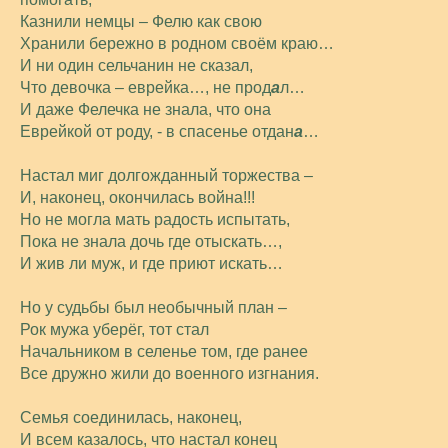
Казнили немцы – Фелю как свою
Хранили бережно в родном своём краю…
И ни один сельчанин не сказал,
Что девочка – еврейка…, не прод
а
л…
И даже Фелечка не знала, что она
Еврейкой от роду, - в спасенье отдан
а
…
Настал миг долгожданный торжества –
И, наконец, окончилась война!!!
Но не могла мать радость испытать,
Пока не знала дочь где отыскать…,
И жив ли муж, и где приют искать…
Но у судьбы был необычный план –
Рок мужа уберёг, тот стал
Начальником в селенье том, где ранее
Все дружно жили до военного изгнания.
Семья соединилась, наконец,
И всем казалось, что настал конец