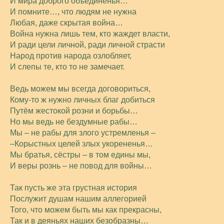
И мира доброго объединенья…
И помните…, что людям не нужна
Любая, даже скрытая война…
Война нужна лишь тем, кто жаждет власти,
И ради цели личной, ради личной страсти
Народ против народа озлобляет,
И слепы те, кто то не замечает.
Ведь можем мы всегда договориться,
Кому-то ж нужно личных благ добиться
Путём жестокой розни и борьбы…
Но мы ведь не бездумные рабы…
Мы – не рабы для злого устремленья –
–Корыстных целей злых укорененья…
Мы братья, сёстры – в том едины мы,
И веры рознь – не повод для войны…
Так пусть же эта грустная история
Послужит душам нашим аллегорией
Того, что можем быть мы как прекрасны,
Так и в деяньях наших безобразны…