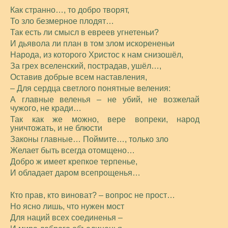
Как странно…, то добро творят,
То зло безмерное плодят…
Так есть ли смысл в евреев угнетеньи?
И дьявола ли план в том злом искорененьи
Народа, из которого Христос к нам снизошёл,
За грех вселенский, пострадав, ушёл…,
Оставив добрые всем наставления,
– Для сердца светлого понятные веления:
А главные веленья – не убий, не возжелай
чужого, не кради…
Так как же можно, вере вопреки, народ
уничтожать, и не блюсти
Законы главные… Поймите…, только зло
Желает быть всегда отомщено…
Добро ж имеет крепкое терпенье,
И обладает даром всепрощенья…
Кто прав, кто виноват? – вопрос не прост…
Но ясно лишь, что нужен мост
Для наций всех соединенья –