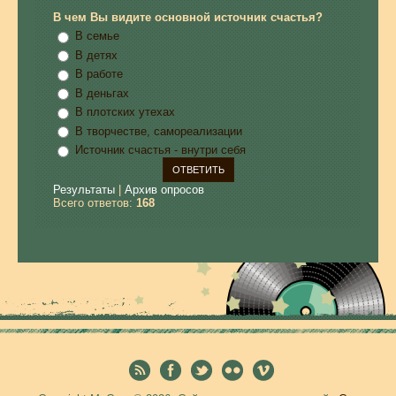
В чем Вы видите основной источник счастья?
В семье
В детях
В работе
В деньгах
В плотских утехах
В творчестве, самореализации
Источник счастья - внутри себя
Результаты
|
Архив опросов
Всего ответов:
168