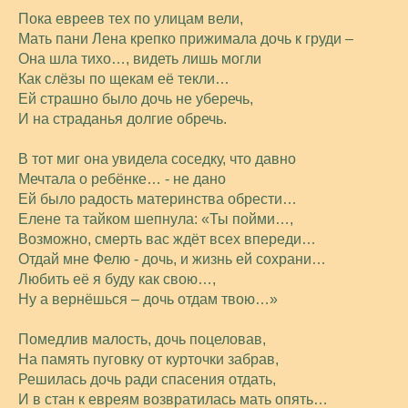
Пока евреев тех по улицам вели,
Мать пани Лена крепко прижимала дочь к груди –
Она шла тихо…, видеть лишь могли
Как слёзы по щекам её текли…
Ей страшно было дочь не уберечь,
И на страданья долгие обречь.
В тот миг она увидела соседку, что давно
Мечтала о ребёнке… - не дано
Ей было радость материнства обрести…
Елене та тайком шепнула: «Ты пойми…,
Возможно, смерть вас ждёт всех впереди…
Отдай мне Фелю - дочь, и жизнь ей сохрани…
Любить её я буду как свою…,
Ну а вернёшься – дочь отдам твою…»
Помедлив малость, дочь поцеловав,
На память пуговку от курточки забрав,
Решилась дочь ради спасения отдать,
И в стан к евреям возвратилась мать опять…