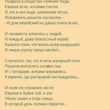
Назрела в обществе селения тогда.
Евреев всех, изгоями считая,
И зло в них видя, шовинизм питая,
Искоренить решили насовсем,–
–И дом еврейский не давал покоя всем…
И ненависть копилась у людей,
И каждый, даже благостный еврей,
Казался злом, что жизнь всем разрушает,
И некую угрозу представляет…
Случилось так, что в ночь коварный план
Решили воплотить пол
я
ки там,
И с топорами, вилами ворв
а
лись,
К евреям, где расправой наслаждались…
И полегло огромное число
Евреев в бойне той, и зло
Убило также и отца семьи,
В которой дочь поляки сберегли…