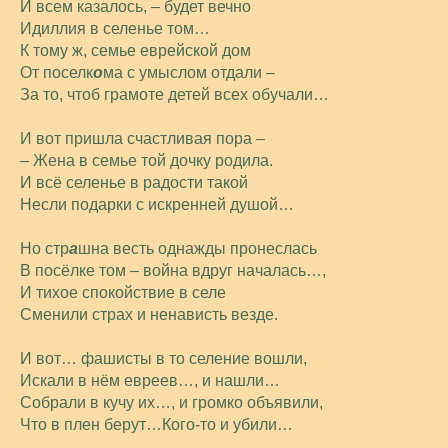
И всем казалось, – будет вечно
Идиллия в селенье том…
К тому ж, семье еврейской дом
От поселк
о
ма с умыслом отдали –
За то, чтоб грамоте детей всех обучали…
И вот пришла счастливая пора –
– Жена в семье той дочку родила.
И всё селенье в радости такой
Несли подарки с искренней душой…
Но стр
а
шна весть однажды пронеслась
В посёлке том – война вдруг началась…,
И тихое спокойствие в селе
Сменили страх и ненависть везде.
И вот… фашисты в то селение вошли,
Искали в нём евреев…, и нашли…
Собрали в кучу их…, и громко объявили,
Что в плен берут…Кого-то и убили…