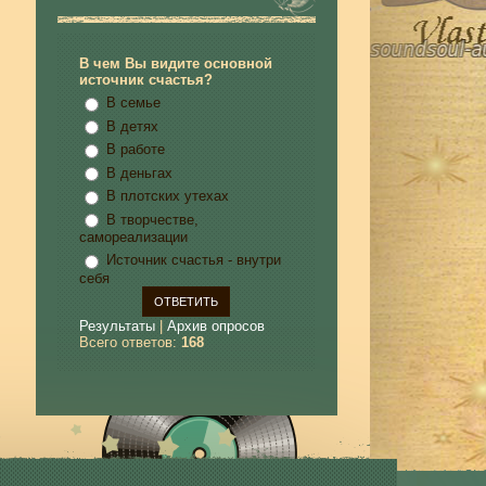
В чем Вы видите основной
источник счастья?
В семье
В детях
В работе
В деньгах
В плотских утехах
В творчестве,
самореализации
Источник счастья - внутри
себя
Результаты
|
Архив опросов
Всего ответов:
168