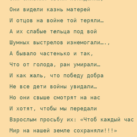
 Они видели казнь матерей 

 И отцов на войне той теряли… 

 А их слабые т
е
льца под вой 

 Шумных выстрелов изнемогали…., 

 А бывало частенько и так, 

 Что от голода, ран умирали… 

 И как жаль, что победу добра 

 Не все дети войны увидали… 

 Но они свыше смотрят на нас 

 И хотят, чтобы мы передали 

 Взрослым просьбу их: «Чтоб каждый час 
 Мир на нашей земле сохраняли!!!»