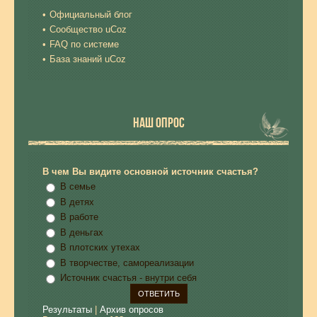
Официальный блог
Сообщество uCoz
FAQ по системе
База знаний uCoz
НАШ ОПРОС
В чем Вы видите основной источник счастья?
В семье
В детях
В работе
В деньгах
В плотских утехах
В творчестве, самореализации
Источник счастья - внутри себя
Результаты
|
Архив опросов