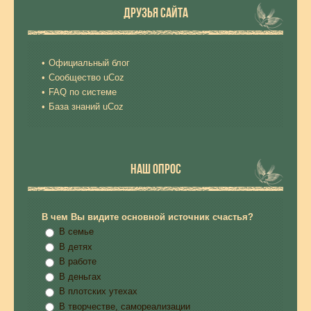
ДРУЗЬЯ САЙТА
Официальный блог
Сообщество uCoz
FAQ по системе
База знаний uCoz
НАШ ОПРОС
В чем Вы видите основной источник счастья?
В семье
В детях
В работе
В деньгах
В плотских утехах
В творчестве, самореализации