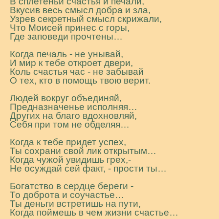
В сплетеньи счастья и печали,
Вкусив весь смысл добра и зла,
Узрев секретный смысл скрижали,
Что Моисей принес с горы,
Где заповеди прочтены…
Когда печаль - не унывай,
И мир к тебе откроет двери,
Коль счастья час - не забывай
О тех, кто в помощь твою верит.
Людей вокруг объединяй,
Предназначенье исполняя…
Других на благо вдохновляй,
Себя при том не обделяя…
Когда к тебе придет успех,
Ты сохрани свой лик открытым…
Когда чужой увидишь грех,-
Не осуждай сей факт, - прости ты…
Богатство в сердце береги -
То доброта и соучастье…
Ты деньги встретишь на пути,
Когда поймешь в чем жизни счастье…