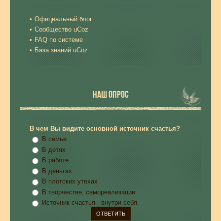
Официальный блог
Сообщество uCoz
FAQ по системе
База знаний uCoz
НАШ ОПРОС
В чем Вы видите основной источник счастья?
В семье
В детях
В работе
В деньгах
В плотских утехах
В творчестве, самореализации
Источник счастья - внутри себя