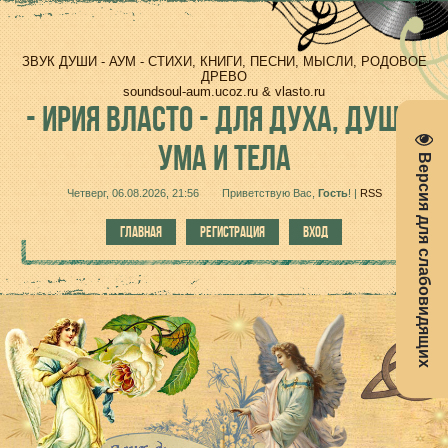
ЗВУК ДУШИ - АУМ - СТИХИ, КНИГИ, ПЕСНИ, МЫСЛИ, РОДОВОЕ
ДРЕВО
soundsoul-aum.ucoz.ru & vlasto.ru
-
ИРИЯ ВЛАСТО - ДЛЯ ДУХА, ДУШИ,
УМА И ТЕЛА
Версия для слабовидящих
Четверг, 06.08.2026, 21:56
Приветствую Вас
,
Гость
!
|
RSS
ГЛАВНАЯ
РЕГИСТРАЦИЯ
ВХОД