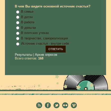
В чем Вы видите основной источник счастья?
В семье
В детях
В работе
В деньгах
В плотских утехах
В творчестве, самореализации
Источник счастья - внутри себя
Результаты
|
Архив опросов
Всего ответов:
168