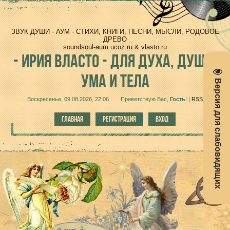
ЗВУК ДУШИ - АУМ - СТИХИ, КНИГИ, ПЕСНИ, МЫСЛИ, РОДОВОЕ
ДРЕВО
soundsoul-aum.ucoz.ru & vlasto.ru
-
ИРИЯ ВЛАСТО - ДЛЯ ДУХА, ДУШИ,
УМА И ТЕЛА
Версия для слабовидящих
Воскресенье, 09.08.2026, 22:06
Приветствую Вас
,
Гость
!
|
RSS
ГЛАВНАЯ
РЕГИСТРАЦИЯ
ВХОД