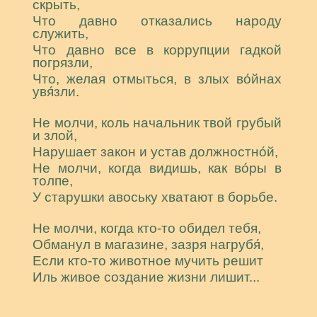
скрыть,
Что давно отказались народу
служить,
Что давно все в коррупции гадкой
погрязли,
Что, желая отмыться, в злых во́йнах
увя́зли.
Не молчи, коль начальник твой грубый
и злой,
Нарушает закон и устав должностно́й,
Не молчи, когда видишь, как во́ры в
толпе,
У старушки авоську хватают в борьбе.
Не молчи, когда кто-то обидел тебя,
Обманул в магазине, зазря нагрубя́,
Если кто-то животное мучить решит
Иль живое создание жизни лишит...