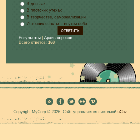
В деньгах
В плотских утехах
В творчестве, самореализации
Источник счастья - внутри себя
Результаты
|
Архив опросов
Всего ответов:
168
Copyright MyCorp © 2026
.
Сайт управляется системой
uCoz