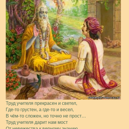
Труд учителя прекрасен и светел,
Где-то грустен, а где-то и весел,
В чём-то сложен, но точно не прост…
Труд учителя дарит нам мост
От невежества к верному знанию,