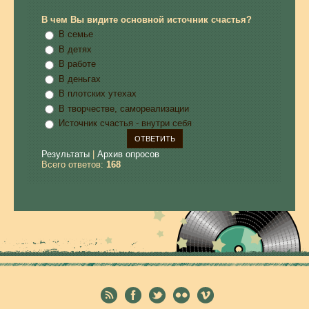
В чем Вы видите основной источник счастья?
В семье
В детях
В работе
В деньгах
В плотских утехах
В творчестве, самореализации
Источник счастья - внутри себя
Результаты
|
Архив опросов
Всего ответов:
168