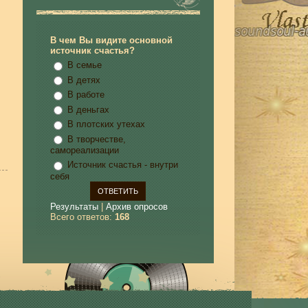
В чем Вы видите основной
источник счастья?
В семье
В детях
В работе
В деньгах
В плотских утехах
В творчестве,
самореализации
Источник счастья - внутри
себя
Результаты
|
Архив опросов
Всего ответов:
168