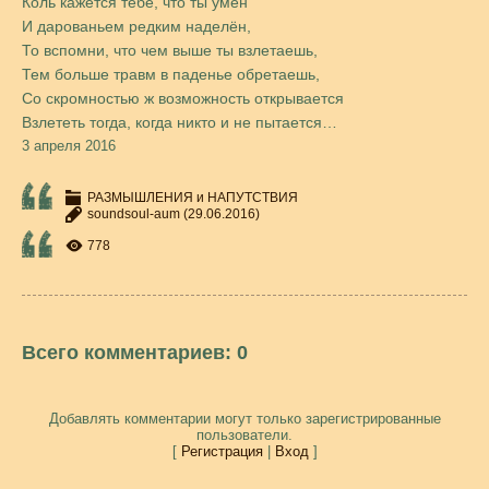
Коль кажется тебе, что ты умён
И дарованьем редким наделён,
То вспомни, что чем выше ты взлетаешь,
Тем больше травм в паденье обретаешь,
Со скромностью ж возможность открывается
Взлететь тогда, когда никто и не пытается…
3 апреля 2016
РАЗМЫШЛЕНИЯ и НАПУТСТВИЯ
soundsoul-aum
(29.06.2016)
778
Всего комментариев
:
0
Добавлять комментарии могут только зарегистрированные
пользователи.
[
Регистрация
|
Вход
]