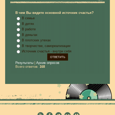
В чем Вы видите основной источник счастья?
В семье
В детях
В работе
В деньгах
В плотских утехах
В творчестве, самореализации
Источник счастья - внутри себя
Результаты
|
Архив опросов
Всего ответов:
168