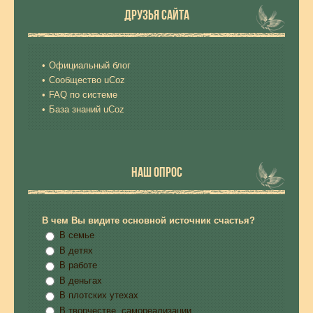
ДРУЗЬЯ САЙТА
Официальный блог
Сообщество uCoz
FAQ по системе
База знаний uCoz
НАШ ОПРОС
В чем Вы видите основной источник счастья?
В семье
В детях
В работе
В деньгах
В плотских утехах
В творчестве, самореализации