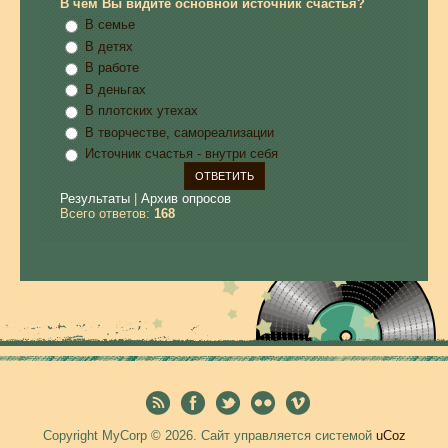
В чем Вы видите основной источник счастья?
В семье
В детях
В работе
В деньгах
В плотских утехах
В творчестве, самореализации
Источник счастья - внутри себя
Результаты
|
Архив опросов
Всего ответов:
168
Copyright MyCorp © 2026
.
Сайт управляется системой
uCoz