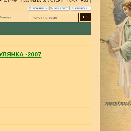
Участники
·
Правила БИБЛИОТЕКИ
·
Поиск
·
RSS
]
Мулянка)
ЛЯНКА -2007