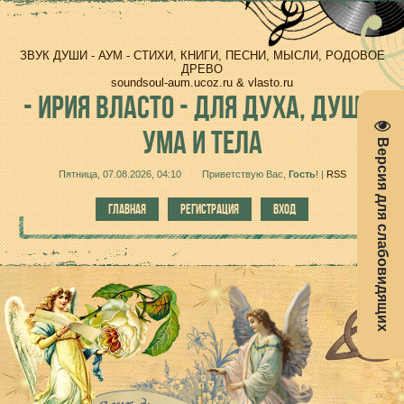
ЗВУК ДУШИ - АУМ - СТИХИ, КНИГИ, ПЕСНИ, МЫСЛИ, РОДОВОЕ
ДРЕВО
soundsoul-aum.ucoz.ru & vlasto.ru
-
ИРИЯ ВЛАСТО - ДЛЯ ДУХА, ДУШИ,
УМА И ТЕЛА
Версия для слабовидящих
Пятница, 07.08.2026, 04:10
Приветствую Вас
,
Гость
!
|
RSS
ГЛАВНАЯ
РЕГИСТРАЦИЯ
ВХОД