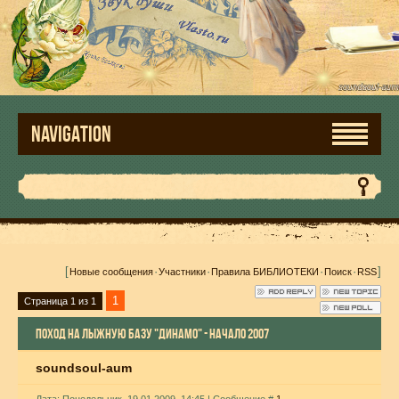
NAVIGATION
[
·
·
·
·
]
Новые сообщения
Участники
Правила БИБЛИОТЕКИ
Поиск
RSS
1
Страница
1
из
1
ПОХОД НА ЛЫЖНУЮ БАЗУ "ДИНАМО" - НАЧАЛО 2007
soundsoul-aum