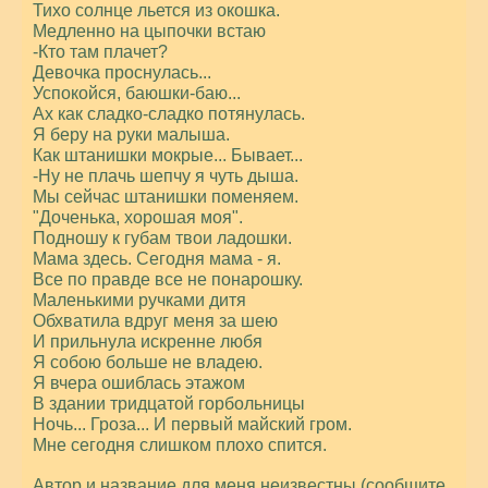
Тихо солнце льется из окошка.
Медленно на цыпочки встаю
-Кто там плачет?
Девочка проснулась...
Успокойся, баюшки-баю...
Ах как сладко-сладко потянулась.
Я беру на руки малыша.
Как штанишки мокрые... Бывает...
-Ну не плачь шепчу я чуть дыша.
Мы сейчас штанишки поменяем.
"Доченька, хорошая моя".
Подношу к губам твои ладошки.
Мама здесь. Сегодня мама - я.
Все по правде все не понарошку.
Маленькими ручками дитя
Обхватила вдруг меня за шею
И прильнула искренне любя
Я собою больше не владею.
Я вчера ошиблась этажом
В здании тридцатой горбольницы
Ночь... Гроза... И первый майский гром.
Мне сегодня слишком плохо спится.
Автор и название для меня неизвестны (сообщите,