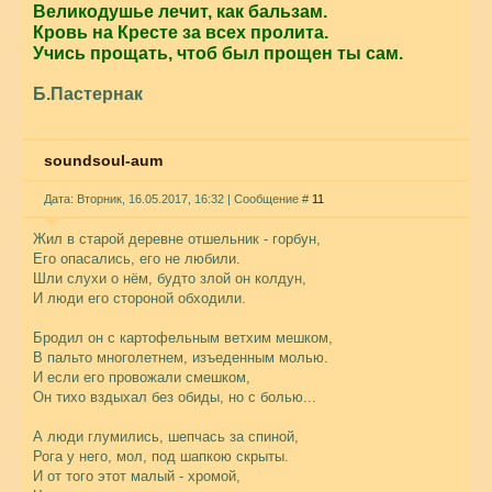
Великодушье лечит, как бальзам.
Кровь на Кресте за всех пролита.
Учись прощать, чтоб был прощен ты сам.
Б.Пастернак
soundsoul-aum
Дата: Вторник, 16.05.2017, 16:32 | Сообщение #
11
Жил в старой деревне отшельник - горбун,
Его опасались, его не любили.
Шли слухи о нём, будто злой он колдун,
И люди его стороной обходили.
Бродил он с картофельным ветхим мешком,
В пальто многолетнем, изъеденным молью.
И если его провожали смешком,
Он тихо вздыхал без обиды, но с болью...
А люди глумились, шепчась за спиной,
Рога у него, мол, под шапкою скрыты.
И от того этот малый - хромой,