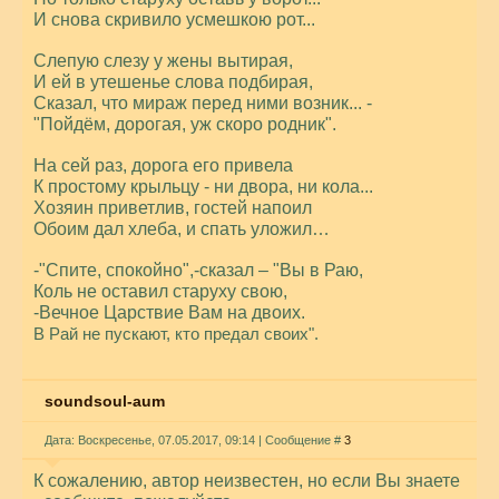
И снова скривило усмешкою рот...
Слепую слезу у жены вытирая,
И ей в утешенье слова подбирая,
Сказал, что мираж перед ними возник... -
"Пойдём, дорогая, уж скоро родник".
На сей раз, дорога его привела
К простому крыльцу - ни двора, ни кола...
Хозяин приветлив, гостей напоил
Обоим дал хлеба, и спать уложил…
-"Спите, спокойно",-сказал – "Вы в Раю,
Коль не оставил старуху свою,
-
Вечное Царствие Вам на двоих.
В Рай не пускают, кто предал своих".
soundsoul-aum
Дата: Воскресенье, 07.05.2017, 09:14 | Сообщение #
3
К сожалению, автор неизвестен, но если Вы зн
а
ете