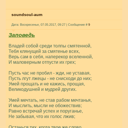
soundsoul-aum
Дата: Воскресенье, 07.05.2017, 09:27 | Сообщение #
9
Заповедь
Владей собой среди толпы смятенной,
Тебя клянущей за смятенье всех,
Верь сам в себя, наперекор вселенной,
И маловерным отпусти их грех;
Пусть час не пробил - жди, не уставая,
Пусть лгут лжецы - не снисходи до них;
Умей прощать и не кажись, прощая,
Великодушней и мудрей других.
Умей мечтать, не став рабом мечтанья,
И мыслить, мысли не обожествив;
Равно встречай успех и поруганье,
Не забывая, что их голос лжив;
Останься тих, когда твое же слово