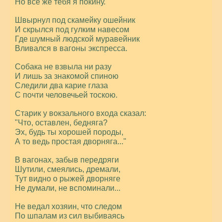
Но все же тебя я покину."
Швырнул под скамейку ошейник
И скрылся под гулким навесом
Где шумный людской муравейник
Вливался в вагоны экспресса.
Собака не взвыла ни разу
И лишь за знакомой спиною
Следили два карие глаза
С почти человечьей тоскою.
Старик у вокзального входа сказал:
"Что, оставлен, бедняга?
Эх, будь ты хорошей породы,
А то ведь простая дворняга..."
В вагонах, забыв передряги
Шутили, смеялись, дремали,
Тут видно о рыжей дворняге
Не думали, не вспоминали...
Не ведал хозяин, что следом
По шпалам из сил выбиваясь