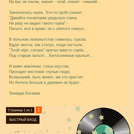
На вас не похож, значит - злой, значит - лишний...
Закончилась казнь. Кто-то грубо сказал:
"Давайте посмотрим уродскую спину,
Ни разу не видел такого горба" -
Пальто, всё в крови, он с убитого скинул...
В больном любопытстве томилась гурьба.
Вдруг молча, как статуи, люди застыли...
"Злой чёрт, сатана" прятал вместо горба...
Под старым пальто... Белоснежные крылья!...
И мимо землянки, глаза опустив,
Проходят жестокие глупые люди,
Всевышний, быть может, им это простит,
Но Ангела больше в деревне не будет...
Зинаида Богаева
1
Страница
1
из
1