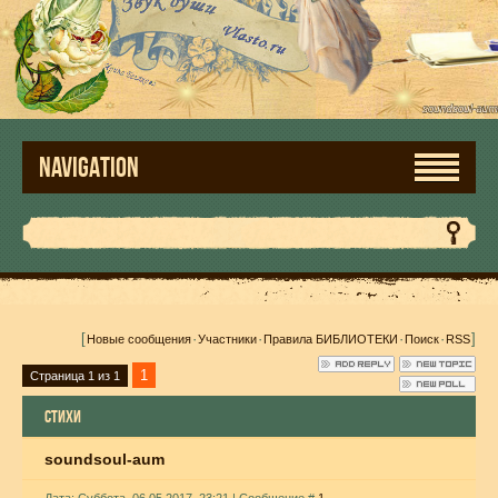
NAVIGATION
[
·
·
·
·
]
Новые сообщения
Участники
Правила БИБЛИОТЕКИ
Поиск
RSS
1
Страница
1
из
1
СТИХИ
soundsoul-aum