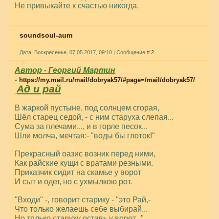
Не привыкайте к счастью никогда.
soundsoul-aum
Дата: Воскресенье, 07.05.2017, 09:10 | Сообщение #
2
Автор - Георгий Мартин
-
https://my.mail.ru/mail/dobryak57/#page=/mail/dobryak57/
Ад и рай
В жаркой пустыне, под солнцем сгорая,
Шёл старец седой, - с ним старуха слепая...
Сума за плечами..., и в горле песок...
Шли молча, мечтая:- "воды бы глоток!"
Прекрасный оазис возник перед ними,
Как райские кущи с вратами резными.
Приказчик сидит на скамье у ворот
И сыт и одет, но с ухмылкою рот.
"Входи" -, говорит старику - "это Рай,-
Что только желаешь себе выбирай...
Но только старуху оставь у ворот..."