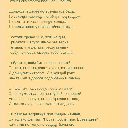
Что у него вместо пальцев - копыта...
Однажды в деревню вселилась беда:
То всходы пшеницы погибнут под градом,
То в лето, в июле придут холода,
То волки порежут на пастбище стадо.
Настали тревожные, тяжкие дни,
Придётся им туго зимой без зерна.
Не зная, что делать, решили они -
Горбун виноват, смерть тебе, сатана.
Пойдёмте, пойдёмте скорее к реке!
Он там, он в землянке живёт, как изгнанник!
И двинулись скопом. И в каждой руке
Зажат был в дороге подобранный камень.
Он шёл им навстречу, печален и тих,
Он всё уже знал, он не глупый, он понял!
Но он не свернул, он не скрылся от них,
И только лицо своё прятал в ладонях.
Ни разу не вскрикнув под градом камней,
Он только шептал: "Пусть простит вас Всевышний".
Камнями по телу, но сердцу больней...