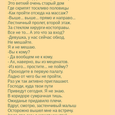
Это ветхий очень старый дом
Где скрипят тоскливо половицы
-Как пройти отсюда на массаж?
-Выше... выше... прямо и направо...
Лестничный пролет, второй этаж.
За стеклом хирурги-костоправы.
Все не то... А это что за вход?
-Девушка, у нас сейчас обход.
Не мешайте.
Я и не мешаю.
-Вы к кому?
- Да вообщем не к кому.
- Ах, наверно, вы из меценатов.
-Из кого... простите... не пойму?
-Проходите в первую палату.
Ладно от чего бы не пройти,
Раз уж так активно приглашают.
Господи, куда твои пути
Приведут сегодня. Я не знаю.
В коридоре сумрачная тишь.
Ожиданье придавило плечи.
Вдруг, смотрю, застенчивый малыш
Осторожно вышел мне на встречу.