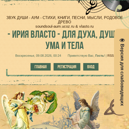
ЗВУК ДУШИ - АУМ - СТИХИ, КНИГИ, ПЕСНИ, МЫСЛИ, РОДОВОЕ
ДРЕВО
soundsoul-aum.ucoz.ru & vlasto.ru
-
ИРИЯ ВЛАСТО - ДЛЯ ДУХА, ДУШИ,
УМА И ТЕЛА
Версия для слабовидящих
Воскресенье, 09.08.2026, 00:24
Приветствую Вас
,
Гость
!
|
RSS
ГЛАВНАЯ
РЕГИСТРАЦИЯ
ВХОД