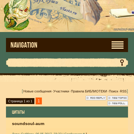
NAVIGATION
[
·
·
·
·
]
Новые сообщения
Участники
Правила БИБЛИОТЕКИ
Поиск
RSS
1
Страница
1
из
1
ЦИТАТЫ
soundsoul-aum