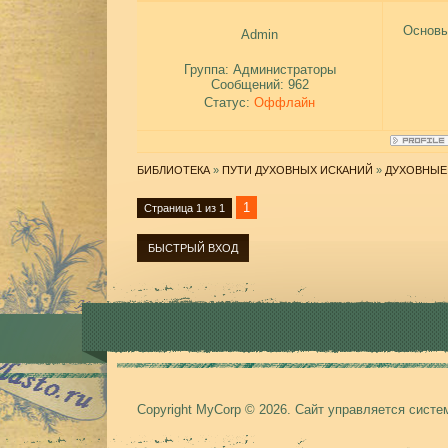
Основы
Admin
Группа: Администраторы
Сообщений:
962
Статус:
Оффлайн
БИБЛИОТЕКА
»
ПУТИ ДУХОВНЫХ ИСКАНИЙ
»
ДУХОВНЫЕ
1
Страница
1
из
1
Copyright MyCorp © 2026
.
Сайт управляется сист