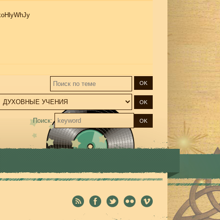
ZkoHlyWhJy
Поиск: