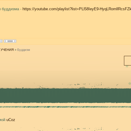
 буддизма -
https://youtube.com/playlist?list=PLl58IeyE9-HyqLRomllRcsF
 УЧЕНИЯ
»
Буддизм
емой
uCoz