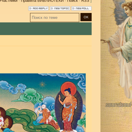
Участники
·
Правила БИБЛИОТЕКИ
·
Поиск
·
RSS
]