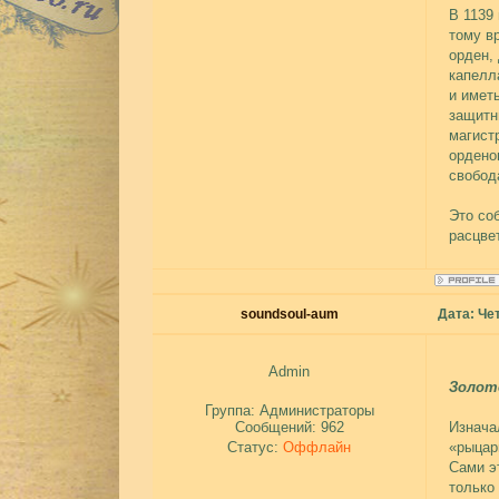
В 1139 
тому в
орден,
капелл
и имет
защитн
магист
ордено
свобод
Это со
расцве
soundsoul-aum
Дата: Чет
Admin
Золот
Группа: Администраторы
Сообщений:
962
Изнача
Статус:
Оффлайн
«рыцар
Сами э
только