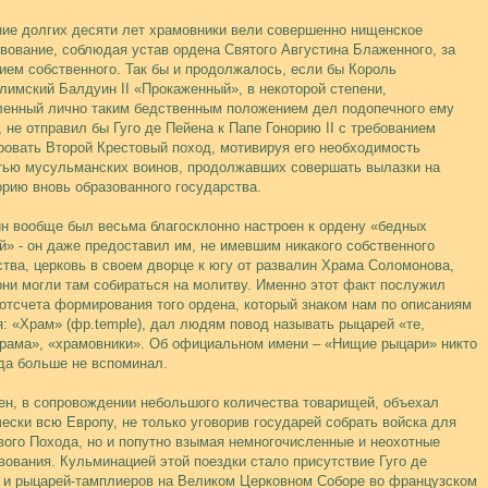
ние долгих десяти лет храмовники вели совершенно нищенское
вование, соблюдая устав ордена Святого Августина Блаженного, за
ием собственного. Так бы и продолжалось, если бы Король
лимский Балдуин II «Прокаженный», в некоторой степени,
ленный лично таким бедственным положением дел подопечного ему
, не отправил бы Гуго де Пейена к Папе Гонорию II с требованием
ровать Второй Крестовый поход, мотивируя его необходимость
тью мусульманских воинов, продолжавших совершать вылазки на
орию вновь образованного государства.
н вообще был весьма благосклонно настроен к ордену «бедных
й» - он даже предоставил им, не имевшим никакого собственного
тва, церковь в своем дворце к югу от развалин Храма Соломонова,
они могли там собираться на молитву. Именно этот факт послужил
 отсчета формирования того ордена, который знаком нам по описаниям
я: «Храм» (фр.temple), дал людям повод называть рыцарей «те,
Храма», «храмовники». Об официальном имени – «Нищие рыцари» никто
гда больше не вспоминал.
ен, в сопровождении небольшого количества товарищей, объехал
чески всю Европу, не только уговорив государей собрать войска для
вого Похода, но и попутно взымая немногочисленные и неохотные
вования. Кульминацией этой поездки стало присутствие Гуго де
 и рыцарей-тамплиеров на Великом Церковном Соборе во французском