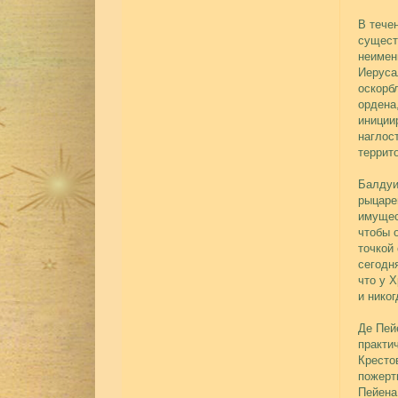
В тече
сущест
неимен
Иеруса
оскорб
ордена
иниции
наглос
террит
Балдуи
рыцаре
имущес
чтобы 
точкой
сегодн
что у 
и нико
Де Пей
практи
Кресто
пожерт
Пейена