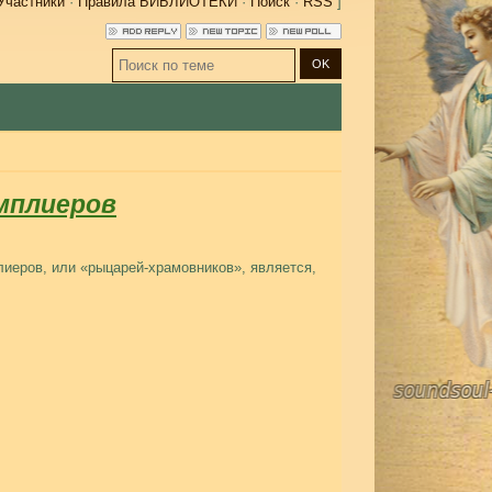
Участники
·
Правила БИБЛИОТЕКИ
·
Поиск
·
RSS
]
мплиеров
иеров, или «рыцарей-храмовников», является,