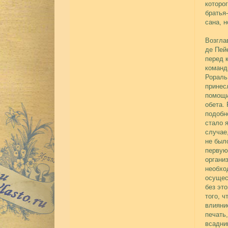
которо
братья
сана, н
Возгла
де Пей
перед 
команд
Рораль
принес
помощи
обета.
подобн
стало 
случае
не был
первую
органи
необхо
осущес
без эт
того, 
влияни
печать
всадни