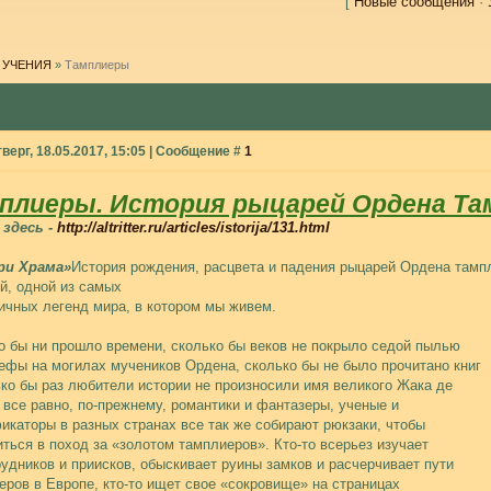
[
Новые сообщения
·
 УЧЕНИЯ
»
Тамплиеры
верг, 18.05.2017, 15:05 | Сообщение #
1
плиеры. История рыцарей Ордена Та
здесь -
http://altritter.ru/articles/istorija/131.html
ри Храма»
История рождения, расцвета и падения рыцарей Ордена тампл
й, одной из самых
ичных легенд мира, в котором мы живем.
о бы ни прошло времени, сколько бы веков не покрыло седой пылью
ефы на могилах мучеников Ордена, сколько бы не было прочитано книг
ько бы раз любители истории не произносили имя великого Жака де
 все равно, по-прежнему, романтики и фантазеры, ученые и
икаторы в разных странах все так же собирают рюкзаки, чтобы
иться в поход за «золотом тамплиеров». Кто-то всерьез изучает
рудников и приисков, обыскивает руины замков и расчерчивает пути
еров в Европе, кто-то ищет свое «сокровище» на страницах