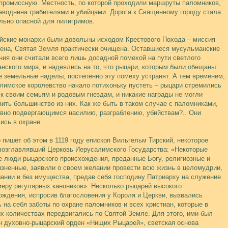
промиссную. Местность, по которой проходили маршруты паломников,
аводнена грабителями и убийцами. Дорога к Священному городу стала
льно опасной для пилигримов.
йские монархи были довольны исходом Крестового Похода – миссия
ена, Святая Земля практически очищена. Оставшиеся мусульманские
ния они считали всего лишь досадной помехой на пути светлого
анского мира, и надеялись на то, что рыцари, которым были обещаны
 земельные наделы, постепенно эту помеху устранят. А тем временем,
лимское королевство начало потихоньку пустеть – рыцари стремились
 к своим семьям и родовым гнездам, и никакие награды не могли
вить большинство из них. Как же быть в таком случае с паломниками,
вно подвергающимся насилию, разграблению, убийствам?.. Они
ись в охране.
о пишет об этом в 1119 году епископ Вильгельм Тирский, некоторое
возглавлявший Церковь Иерусалимского Государства: «Некоторые
е люди рыцарского происхождения, преданные Богу, религиозные и
язненные, заявили о своем желании провести всю жизнь в целомудрии,
ании и без имущества, предав себя господину Патриарху на служение
меру регулярных каноников». Несколько рыцарей высокого
ождения, испросив благословения у Короля и Церкви, вызвались
ь на себя заботы по охране паломников и всех христиан, которые в
х количествах передвигались по Святой Земле. Для этого, ими был
н духовно-рыцарский орден «Нищих Рыцарей», светская основа