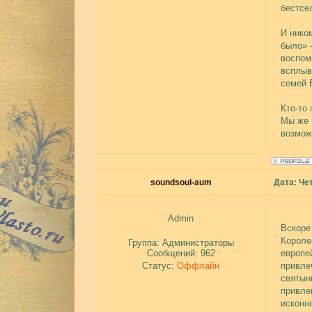
бестсе
И ником
было» 
воспом
всплыв
семей 
Кто-то
Мы же 
возмож
soundsoul-aum
Дата: Чет
Admin
Вскоре
Короле
Группа: Администраторы
Сообщений:
962
европе
Статус:
Оффлайн
привле
святын
привле
исконн