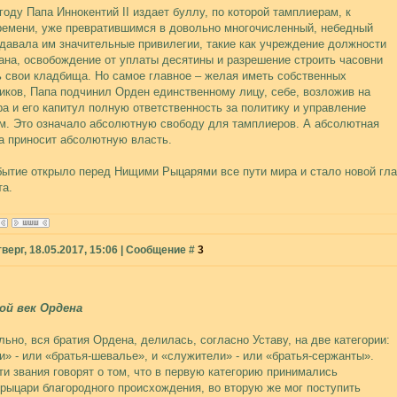
году Папа Иннокентий II издает буллу, по которой тамплиерам, к
ремени, уже превратившимся в довольно многочисленный, небедный
 давала им значительные привилегии, такие как учреждение должности
ана, освобождение от уплаты десятины и разрешение строить часовни
ь свои кладбища. Но самое главное – желая иметь собственных
иков, Папа подчинил Орден единственному лицу, себе, возложив на
ра и его капитул полную ответственность за политику и управление
м. Это означало абсолютную свободу для тамплиеров. А абсолютная
а приносит абсолютную власть.
бытие открыло перед Нищими Рыцарями все пути мира и стало новой глав
та.
верг, 18.05.2017, 15:06 | Сообщение #
3
ой век Ордена
льно, вся братия Ордена, делилась, согласно Уставу, на две категории:
и» - или «братья-шевалье», и «служители» - или «братья-сержанты».
ти звания говорят о том, что в первую категорию принимались
 рыцари благородного происхождения, во вторую же мог поступить