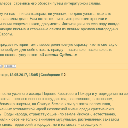
ллеров, стремясь его обрести путем литературной славы.
у из нас – ни фантазерам, ни ученым, не дано узнать, «как это
- на самом деле. Нам остаются лишь исторические хроники и
инания современников, документы Инквизиции и по сею пору иногда
ающие письма и старинные свитки из личных архивов благородных
Европы.
 придает истории тамплиеров религиозную окраску, кто-то светскую.
попробуем для себя открыть правду – настолько, насколько это
но сквозь гущу веков.
«И возник Орден…»
верг, 18.05.2017, 15:05 | Сообщение #
2
 после удачного исхода Первого Крестового Похода и утверждения на 
вства – первого военного государства, населенного, в основном,
йскими рыцарями, на Святую Землю хлынул поток паломников,
ченных утопической идеей безопасной жизни среди христианских
ь. Орды народа, странствующие «по земле Иисуса», естественно,
кали к себе не только внимание мусульман, разгневанных захватом
о своих территорий и городов, но и их месть – страшную и