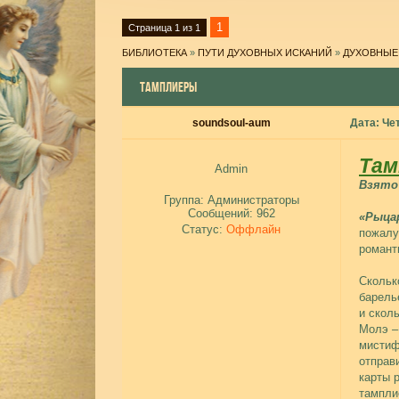
1
Страница
1
из
1
БИБЛИОТЕКА
»
ПУТИ ДУХОВНЫХ ИСКАНИЙ
»
ДУХОВНЫЕ
ТАМПЛИЕРЫ
soundsoul-aum
Дата: Чет
Там
Admin
Взято 
Группа: Администраторы
Сообщений:
962
«Рыца
Статус:
Оффлайн
пожалу
романт
Скольк
барель
и скол
Молэ –
мистиф
отправ
карты 
тампли