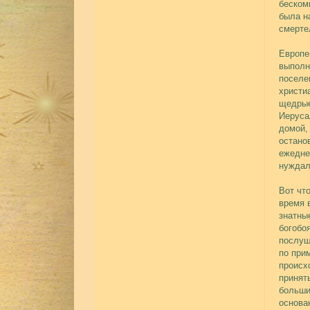
беском
была н
смерте
Европе
выполн
поселе
христи
щедрые
Иеруса
домой,
остано
ежедне
нуждал
Вот чт
время 
знатны
богобо
послуш
по при
происх
принят
больши
основа