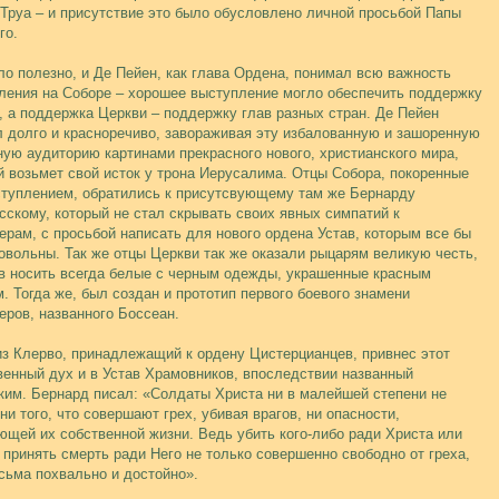
 Труа – и присутствие это было обусловлено личной просьбой Папы
го.
ло полезно, и Де Пейен, как глава Ордена, понимал всю важность
ления на Соборе – хорошее выступление могло обеспечить поддержку
, а поддержка Церкви – поддержку глав разных стран. Де Пейен
л долго и красноречиво, завораживая эту избалованную и зашоренную
ную аудиторию картинами прекрасного нового, христианского мира,
й возьмет свой исток у трона Иерусалима. Отцы Собора, покоренные
ступлением, обратились к присутсвующему там же Бернарду
сскому, который не стал скрывать своих явных симпатий к
ерам, с просьбой написать для нового ордена Устав, которым все бы
овольны. Так же отцы Церкви так же оказали рыцарям великую честь,
в носить всегда белые с черным одежды, украшенные красным
м. Тогда же, был создан и прототип первого боевого знамени
еров, названного Боссеан.
из Клерво, принадлежащий к ордену Цистерцианцев, привнес этот
венный дух и в Устав Храмовников, впоследствии названный
ким. Бернард писал: «Солдаты Христа ни в малейшей степени не
ни того, что совершают грех, убивая врагов, ни опасности,
ющей их собственной жизни. Ведь убить кого-либо ради Христа или
 принять смерть ради Него не только совершенно свободно от греха,
есьма похвально и достойно».