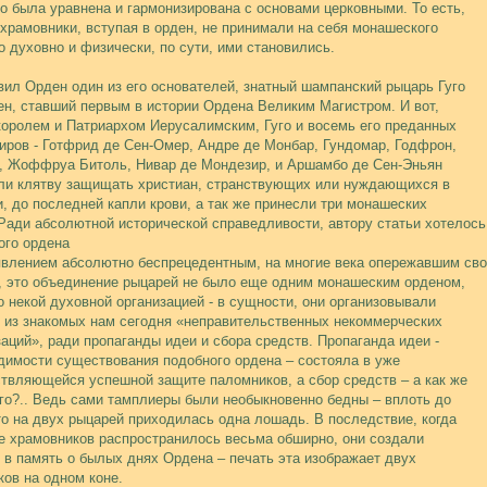
го была уравнена и гармонизирована с основами церковными. То есть,
-храмовники, вступая в орден, не принимали на себя монашеского
о духовно и физически, по сути, ими становились.
вил Орден один из его основателей, знатный шампанский рыцарь Гуго
ен, ставший первым в истории Ордена Великим Магистром. И вот,
королем и Патриархом Иерусалимским, Гуго и восемь его преданных
иров - Готфрид де Сен-Омер, Андре де Монбар, Гундомар, Годфрон,
, Жоффруа Битоль, Нивар де Мондезир, и Аршамбо де Сен-Эньян
ли клятву защищать христиан, странствующих или нуждающихся в
, до последней капли крови, а так же принесли три монашеских
 Ради абсолютной исторической справедливости, автору статьи хотелось 
ого ордена
явлением
абсолютно беспрецедентным, на многие века опережавшим сво
, это объединение рыцарей не было еще одним монашеским орденом,
о некой духовной организацией - в сущности, они организовывали
 из знакомых нам сегодня «неправительственных некоммерческих
заций», ради пропаганды идеи и сбора средств. Пропаганда идеи -
димости существования подобного ордена – состояла в уже
твляющейся успешной защите паломников, а сбор средств – а как же
ого?.. Ведь сами тамплиеры были необыкновенно бедны – вплоть до
что на двух рыцарей приходилась одна лошадь. В последствие, когда
е храмовников распространилось весьма обширно, они создали
, в память о былых днях Ордена – печать эта изображает двух
ков на одном коне.