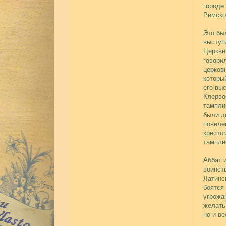
городе
Римско
Это бы
выступ
Церкви
говори
церков
которы
его вы
Клерво
тампли
были д
повеле
кресто
тампли
Аббат 
воинст
Латинс
боятся 
угрожа
желать
но и в