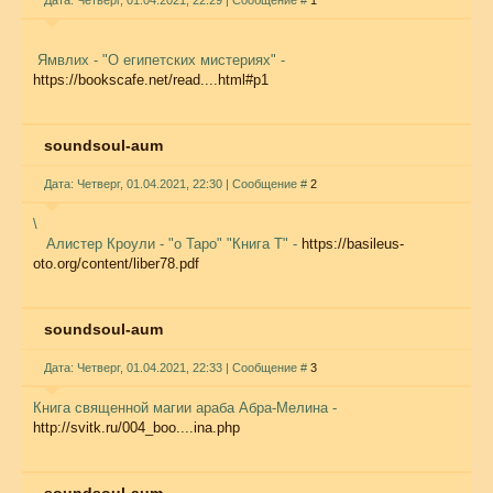
Дата: Четверг, 01.04.2021, 22:29 | Сообщение #
1
Ямвлих - "О египетских мистериях" -
https://bookscafe.net/read....html#p1
soundsoul-aum
Дата: Четверг, 01.04.2021, 22:30 | Сообщение #
2
\
Алистер Кроули - "о Таро" "Книга Т" -
https://basileus-
oto.org/content/liber78.pdf
soundsoul-aum
Дата: Четверг, 01.04.2021, 22:33 | Сообщение #
3
Книга священной магии араба Абра-Мелина -
http://svitk.ru/004_boo....ina.php