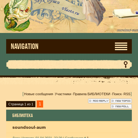
NAVIGATION
[
·
·
·
·
]
Новые сообщения
Участники
Правила БИБЛИОТЕКИ
Поиск
RSS
1
Страница
1
из
1
БИБЛИОТЕКА
soundsoul-aum