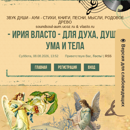
ЗВУК ДУШИ - АУМ - СТИХИ, КНИГИ, ПЕСНИ, МЫСЛИ, РОДОВОЕ
ДРЕВО
soundsoul-aum.ucoz.ru & vlasto.ru
-
ИРИЯ ВЛАСТО - ДЛЯ ДУХА, ДУШИ,
УМА И ТЕЛА
Версия для слабовидящих
Суббота, 08.08.2026, 13:52
Приветствую Вас
,
Гость
!
|
RSS
ГЛАВНАЯ
РЕГИСТРАЦИЯ
ВХОД