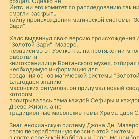
создал. Однако ни
Йитс, ни его комитет по расследованию так ни
смогли раскрыть
тайну происхождения магической системы "З
Зари".
Халс выдвинул свою версию происхождения 
"Золотой Зари". Мазерс,
независимо от Уэсткотта, на протяжении мног
работал в
книгохранилище Британского музея, отбирая
необходимую информацию для
создания основ магической системы "Золотой
Благодаря знанию
масонских ритуалов, он придумал новый свод
котором
проигрывалась тема каждой Сефиры и каждог
Древе Жизни, а не
традиционные масонские темы Храма царя С
Зная енохианскую систему Джона Ди, Мазерс
свою переработанную версию этой системы
в свете еврейской Каббалы и Таро. Но наибо