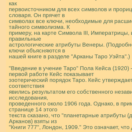
как
первоисточником для всех символов и прори
словаря. Он прячет в
символах все ключи, необходимые для расш
тайного символизма. К
примеру, на карте Символа III, Императрицы
правильные
астрологические атрибуты Венеры. (Подpобн
ключи объясняются в
нашей книге в pазделе "Аpканы Таpо Уэйта".)
"Введение в учение Таро" Пола Кейса (1920) -
первой работе Кейс показывает
эзотеpический порядок Таро. Кейс утверждает
соответствия
явились результатом его собственного незав
исследования,
проведенного около 1906 года. Однако, в при
странице 14 этого
текста сказано, что "планетарные атрибуты (
Арканов) взяты из
"Книги 777", Лондон, 1909." Это означает, что