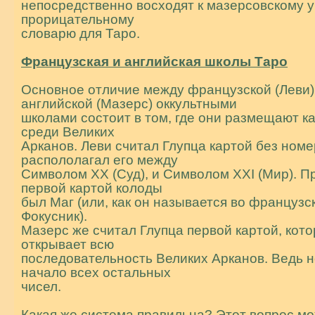
непосредственно восходят к мазерсовскому 
прорицательному
словарю для Таро.
Фpанцузская и английская школы Таpо
Основное отличие между французской (Леви)
английской (Мазерс) оккультными
школами состоит в том, где они размещают к
среди Великих
Арканов. Леви считал Глупца картой без номе
pаспололагал его между
Символом XX (Cуд), и Символом XXI (Мир). П
пеpвой каpтой колоды
был Маг (или, как он называется во фpанцузс
Фокусник).
Мазерс же считал Глупца первой картой, кото
открывает всю
последовательность Великих Арканов. Ведь н
начало всех остальных
чисел.
Какая же система правильна? Этот вопрос м