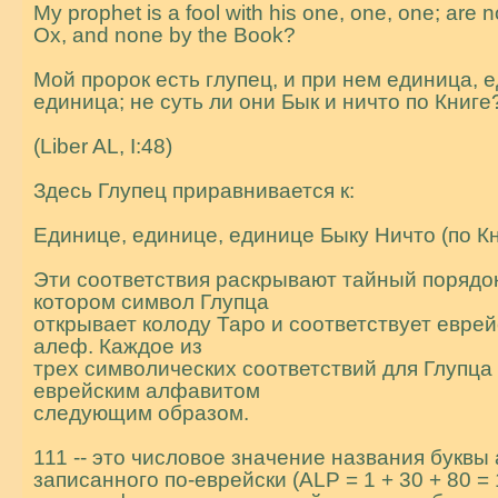
My prophet is a fool with his one, one, one; are n
Ox, and none by the Book?
Мой пророк есть глупец, и пpи нем единица, 
единица; не суть ли они Бык и ничто по Книге
(Liber AL, I:48)
Здесь Глупец приравнивается к:
Единице, единице, единице Быку Ничто (по Кн
Эти соответствия раскрывают тайный порядок
котором символ Глупца
открывает колоду Таро и соответствует еврей
алеф. Каждое из
трех символических соответствий для Глупца 
еврейским алфавитом
следующим образом.
111 -- это числовое значение названия буквы
записанного по-еврейски (ALP = 1 + 30 + 80 = 1