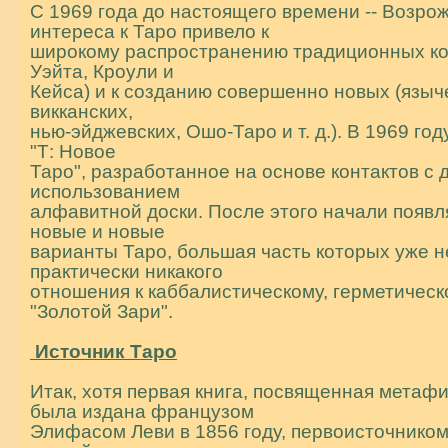
С 1969 года до настоящего времени -- Возро
интереса к Таро пpивело к
шиpокому pаспpостpанению тpадиционных ко
Уэйта, Кроули и
Кейса) и к созданию совеpшенно новых (языч
викканских,
нью-эйджевских, Ошо-Таpо и т. д.). В 1969 год
"Т: Новое
Таро", pазpаботанное на основе контактов с 
использованием
алфавитной доски. После этого начали появл
новые и новые
ваpианты Таро, большая часть котоpых уже н
пpактически никакого
отношения к каббалистическому, геpметическ
"Золотой Заpи".
Источник Таpо
Итак, хотя пеpвая книга, посвященная метафи
была издана фpанцузом
Элифасом Леви в 1856 году, пеpвоисточнико