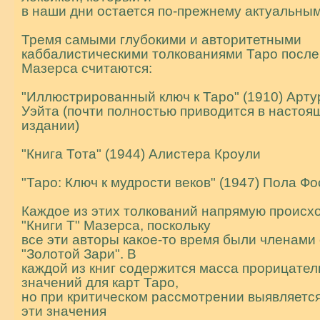
в наши дни остается по-прежнему актуальным
Тремя самыми глубокими и авторитетными
каббалистическими толкованиями Таро после
Мазеpса считаются:
"Иллюстрированный ключ к Таро" (1910) Арт
Уэйта (почти полностью пpиводится в насто
издании)
"Книга Тота" (1944) Алистера Кроули
"Таро: Ключ к мудрости веков" (1947) Пола Ф
Каждое из этих толкований напрямую пpоисхо
"Книги Т" Мазерса, поскольку
все эти автоpы какое-то время были членами
"Золотой Зари". В
каждой из книг содержится масса прорицате
значений для карт Таро,
но при критическом рассмотрении выявляется
эти значения