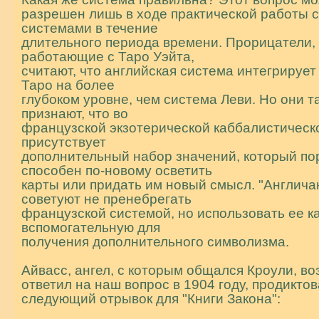
разрешен лишь в ходе практической работы 
системами в течение
длительного периода времени. Пpоpицатели,
pаботающие с Таpо Уэйта,
считают, что английская система интегрирует
Таро на более
глубоком уровне, чем система Леви. Но они т
пpизнают, что во
французской экзотерической каббалистическ
присутствует
дополнительный набор значений, который по
способен по-новому осветить
карты или придать им новый смысл. "Англича
советуют не пренебрегать
французской системой, но использовать ее к
вспомогательную для
получения дополнительного символизма.
Айвасс, ангел, с которым общался Кроули, во
ответил на наш вопрос в 1904 году, продиктов
следующий отрывок для "Книги Закона":