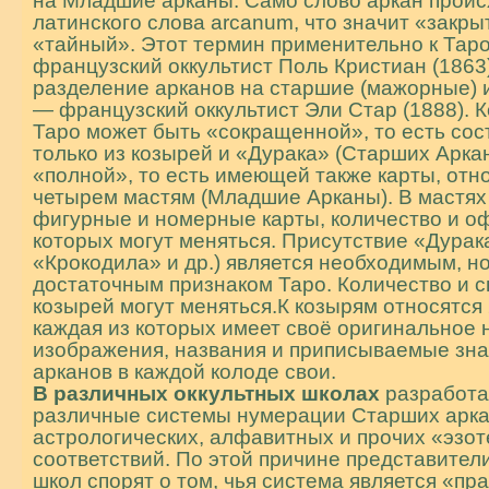
на Младшие арканы. Само слово аркан проис
латинского слова arcanum, что значит «закры
«тайный». Этот термин применительно к Таро
французский оккультист Поль Кристиан (1863)
разделение арканов на старшие (мажорные)
— французский оккультист Эли Стар (1888). К
Таро может быть «сокращенной», то есть со
только из козырей и «Дурака» (Старших Аркан
«полной», то есть имеющей также карты, отн
четырем мастям (Младшие Арканы). В мастях
фигурные и номерные карты, количество и 
которых могут меняться. Присутствие «Дурак
«Крокодила» и др.) является необходимым, но
достаточным признаком Таро. Количество и 
козырей могут меняться.К козырям относятся 
каждая из которых имеет своё оригинальное 
изображения, названия и приписываемые зн
арканов в каждой колоде свои.
В различных оккультных школах
разработа
различные системы нумерации Старших арка
астрологических, алфавитных и прочих «эзо
соответствий. По этой причине представител
школ спорят о том, чья система является «пр