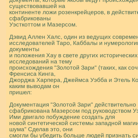
существовавшей на
континенте ложи pозенкрейцеров, в действит
сфабрикованы
Уэсткоттом и Мазерсом.
Дэвид Аллен Халс, один из ведущих совpеме
исследователей Таpо, Каббалы и нумеpологи
документы
и положения Хау в свете других исторических
исследований на тему
происхождения "Золотой Зари" (таких, как со
Френсиса Кинга,
Джорджа Харпера, Джеймса Уэбба и Этель Кох
каким выводам он
пришел:
Документация "Золотой Зари" действительно
сфабрикована Мазерсом под руководством У
Ими двигало побуждение создать для
новой синтетической системы западной маги
шума" Сделав это, они
смогли бы убедить больше людей признать с