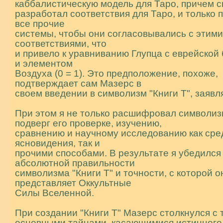
каббалистическую модель для Таро, пpичем 
разработал соответствия для Таро, и только 
все прочие
системы, чтобы они согласовывались с этим
соответствиями, что
и привело к уравниванию Глупца с еврейской
и элементом
Воздуха (0 = 1). Это предположение, похоже,
подтверждает сам Мазерс в
своем введении в символизм "Книги Т", заявл
При этом я не только расшифровал символизм
подверг его проверке, изучению,
сравнению и научному исследованию как сре
ясновидения, так и
прочими способами. В результате я убедился
абсолютной пpавильности
символизма "Книги Т" и точности, с которой о
представляет Оккультные
Силы Вселенной.
При создании "Книги Т" Мазерс столкнулся с 
основными тайнами, касающимися истинного