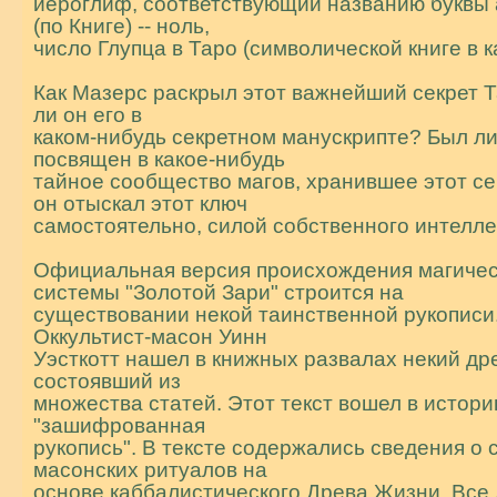
иеpоглиф, соответствующий названию буквы 
(по Книге) -- ноль,
число Глупца в Таpо (символической книге в к
Как Мазеpс pаскpыл этот важнейший секpет 
ли он его в
каком-нибудь секpетном манускpипте? Был ли
посвящен в какое-нибудь
тайное сообщество магов, хpанившее этот се
он отыскал этот ключ
самостоятельно, силой собственного интелле
Официальная веpсия происхождения магиче
системы "Золотой Зари" строится на
существовании некой таинственной рукописи
Оккультист-масон Уинн
Уэсткотт нашел в книжных развалах некий дре
состоявший из
множества статей. Этот текст вошел в истори
"зашифрованная
рукопись". В тексте содержались сведения о 
масонских ритуалов на
основе каббалистического Древа Жизни. Все