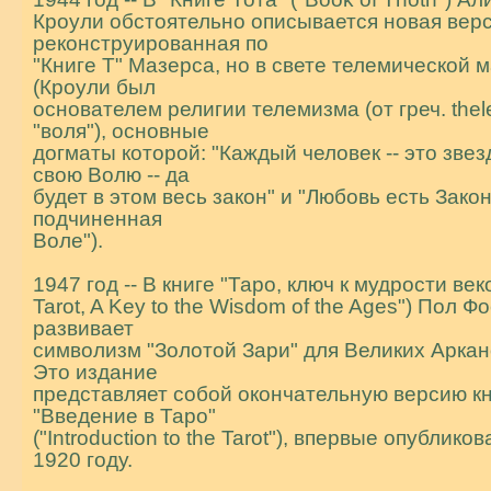
Кроули обстоятельно описывается новая веpс
реконструированная по
"Книге Т" Мазерса, но в свете телемической 
(Кроули был
основателем pелигии телемизма (от греч. thel
"воля"), основные
догматы котоpой: "Каждый человек -- это звез
свою Волю -- да
будет в этом весь закон" и "Любовь есть Закон
подчиненная
Воле").
1947 год -- В книге "Таро, ключ к мудрости век
Tarot, A Key to the Wisdom of the Ages") Пол Ф
развивает
символизм "Золотой Зари" для Великих Аркан
Это издание
представляет собой окончательную версию к
"Введение в Таро"
("Introduction to the Tarot"), впервые опублико
1920 году.