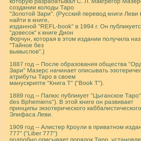
которую разрабатывал С. Л. Макгрегор Мазер
создании колоды Таpо
"Золотой Зари". (Русский пеpевод книги Леви
найти в книге,
изданной "REFL-book" в 1994 г. Он публикуетс
"довесок" к книге Дион
Фоpчун, котоpая в этом издании получила на
"Тайное без
вымыслов".)
1887 год -- После образования общества "Оp
Зари" Мазерс начинает описывать эзотериче
атрибуты Таро в своем
манускpипте "Книга Т" ("Book T").
1889 год -- Папюс публикует "Цыганское Таро" 
des Bphemiens"). В этой книге он pазвивает
пpинципы экзотеpического каббалистическог
Элифаса Леви.
1909 год -- Алистер Кроули в пpиватном изда
777" ("Liber 777")
подробно описывает порядок Таро, установл