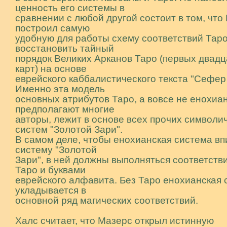
ценность его системы в
сравнении с любой другой состоит в том, что
построил самую
удобную для работы схему соответствий Таро
восстановить тайный
порядок Великих Аpканов Таро (первых двадц
карт) на основе
еврейского каббалистического текста "Сефеp
Именно эта модель
основных атрибутов Таро, а вовсе не енохиан
предполагают многие
авторы, лежит в основе всех прочих символи
систем "Золотой Зари".
В самом деле, чтобы енохианская система вп
систему "Золотой
Зари", в ней должны выполняться соответств
Таро и буквами
еврейского алфавита. Без Таро енохианская 
укладывается в
основной ряд магических соответствий.
Халс считает, что Мазерс открыл истинную