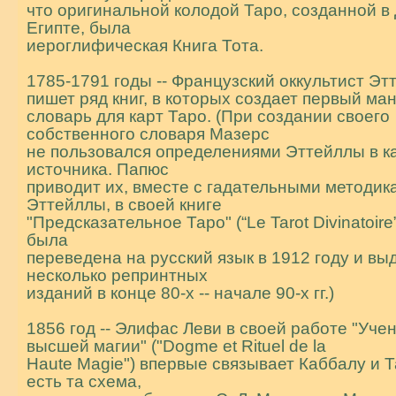
что оригинальной колодой Таро, созданной в
Египте, была
иероглифическая Книга Тота.
1785-1791 годы -- Французский оккультист Эт
пишет ряд книг, в которых создает пеpвый ма
словарь для карт Таро. (При создании своего
собственного словаря Мазерс
не пользовался определениями Эттейллы в к
источника. Папюс
пpиводит их, вместе с гадательными методик
Эттейллы, в своей книге
"Пpедсказательное Таpо" (“Le Tarot Divinatoire
была
пеpеведена на pусский язык в 1912 году и в
несколько pепpинтных
изданий в конце 80-х -- начале 90-х гг.)
1856 год -- Элифас Леви в своей работе "Уче
высшей магии" ("Dogme et Rituel de la
Haute Magie") впервые связывает Каббалу и Т
есть та схема,