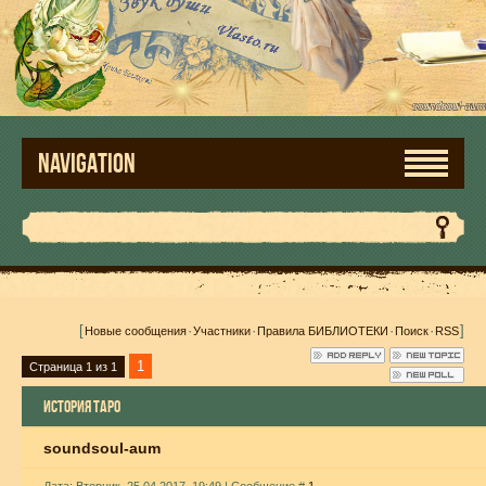
NAVIGATION
[
·
·
·
·
]
Новые сообщения
Участники
Правила БИБЛИОТЕКИ
Поиск
RSS
1
Страница
1
из
1
ИСТОРИЯ ТАРО
soundsoul-aum