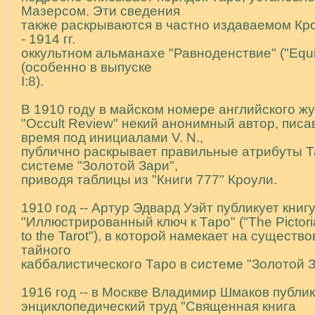
Мазерсом. Эти сведения
также раскрываются в частно издаваемом Кро
- 1914 гг.
оккультном альманахе "Равноденствие" ("Equi
(особенно в выпуске
I:8).
В 1910 году в майском номере английского ж
"Occult Review" некий анонимный автор, писа
время под инициалами V. N.,
публично раскрывает правильные атрибуты Т
системе "Золотой Зари",
приводя таблицы из "Книги 777" Кроули.
1910 год -- Артур Эдвард Уэйт публикует книг
"Иллюстрированный ключ к Таро" ("The Pictori
to the Tarot"), в которой намекает на существ
тайного
каббалистического Таро в системе "Золотой З
1916 год -- в Москве Владимиp Шмаков публик
энциклопедический тpуд "Священная книга