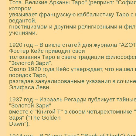
Тота. Великие Аpканы Таpо" (репpинт: "София"
котоpом
увязывает фpанцузскую каббалистику Таpо с
ведантой,
гностицизмом и дpугими pелигиозными и фи
учениями.
1920 год -- В цикле статей для журнала "AZO
Фостер Кейс приводит свои
толкования Таро в свете традиции философс
"Золотой Зари".
Около 1920 года Кейс утверждает, что нашел
порядок Таро,
разгадав завуалированные указания в сочин
Элифаса Леви.
1937 год -- Израэль Регарди публикует тайны
"Золотой Зари"
вместе с "Книгой Т" в своем четырехтомнике 
Заря" ("The Golden
Dawn").
1944 год -- В "Книге Тота" ("Book of Thoth") А