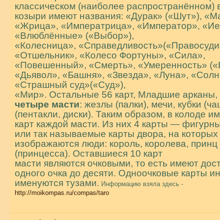
классическом (наиболее распространённом) 
козыри имеют названия: «Дурак» («Шут»), «Ма
«Жрица», «Императрица», «Император», «И
«Влюблённые» («Выбор»),
«Колесница», «Справедливость»(«Правосуди
«Отшельник», «Колесо Фортуны», «Сила»,
«Повешенный», «Смерть», «Умеренность» («
«Дьявол», «Башня», «Звезда», «Луна», «Солн
«Страшный суд»(«Суд»),
«Мир». Остальные 56 карт, Младшие арканы, 
четыре масти
: жезлы (палки), мечи, кубки (ч
(пентакли, диски). Таким образом, в колоде и
карт каждой масти. Из них 4 карты — фигурны
или так называемые карты двора, на которых
изображаются люди: король, королева, принц
(принцесса). Оставшиеся 10 карт
масти являются очковыми, то есть имеют дос
одного очка до десяти. Одноочковые карты и
именуются тузами.
Информацию взяла здесь -
http://moikompas.ru/compas/taro