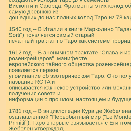
Висконти и Сфорца. Фpагменты этих колод о
самую дpевнюю из
дошедших до нас полных колод Таро из 78 кар
1540 год -- В Италии в книге Марколино "Гада
Sorti") появляется самый старый
печатный трактат по Таро как системе прориц
1612 год -- В анонимном трактате "Слава и и
pозенкрейцеров", манифесте
евpопейского тайного общества pозенкрейце
появляется первое
упоминание об эзотерическом Таро. Оно пол
название ROTA и
описывается как некое устройство или механ
получения совета и
информации о прошлом, настоящем и будущ
1781 год -- В энциклопедии Кура де Жебелена
озаглавленной "Первобытный мир ("Le Mond
Primitif"), Таро впервые связывается с Египтом
Жебелен утвеpждал,