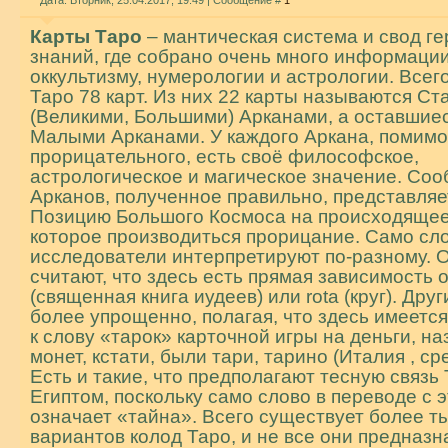
Дата: Вторник, 25.04.2017, 19:49 | Сообщение #
1
Карты Таро
– мантическая система и свод г
знаний, где собрано очень много информации
оккультизму, нумерологии и астрологии. Всег
Таро 78 карт. Из них 22 карты называются С
(Великими, Большими) Арканами, а оставшие
Малыми Арканами. У каждого Аркана, помимо
прорицательного, есть своё философское,
астрологическое и магическое значение. Со
Арканов, полученное правильно, представляе
Позицию Большого Космоса на происходящее 
которое производиться прорицание. Само сл
исследователи интерпретируют по-разному. 
считают, что здесь есть прямая зависимость 
(священная книга иудеев) или rota (круг). Дру
более упрощенно, полагая, что здесь имеетс
к слову «тарок» карточной игры на деньги, на
монет, кстати, были тари, тарино (Италия , ср
Есть и такие, что предполагают тесную связь 
Египтом, поскольку само слово в переводе с э
означает «тайна». Всего существует более т
вариантов колод Таро, и не все они предназ