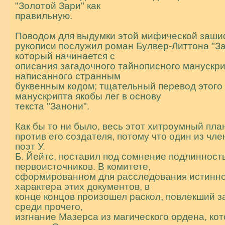
"Золотой Зари" как
правильную.
Поводом для выдумки этой мифической заш
рукописи послужил роман Булвер-Литтона "За
который начинается с
описания загадочного тайнописного манускри
написанного странным
буквенным кодом; тщательный перевод этого
манускрипта якобы лег в основу
текста "Занони".
Как бы то ни было, весь этот хитроумный пла
против его создателя, потому что один из чле
поэт У.
Б. Йейтс, поставил под сомнение подлинност
первоисточников. В комитете,
сформированном для расследования истинн
характера этих документов, в
конце концов произошел раскол, повлекший з
среди прочего,
изгнание Мазерса из магического ордена, ко