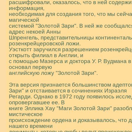
расшифровали, оказалось, что в ней содержи
информация,
необходимая для создания того, что мы сейч
магической
системой "Золотой Зари". В ней же сообщалс
адрес некоей Анны
Шпренгель, пpедставительницы континентал
pозенкpейцеpовской ложи.
Уэсткотт заручился разрешением pозенкpей
открыть филиал в Англии, и
с помощью Мазерса и доктора У. Р. Вудмана в
основал первую
английскую ложу "Золотой Заpи".
Эта веpсия признается большинством адепто
Заpи" и отстаивается в сочинениях Израэля
Регарди. Однако в 1972 году появилось иссл
опровергавшее ее. В
книге Эллика Хау "Маги Золотой Зари" разоб
мистическое
происхождение оpдена и доказывалось, что 
нашего времени
документы, которые якобы ведут происхожде