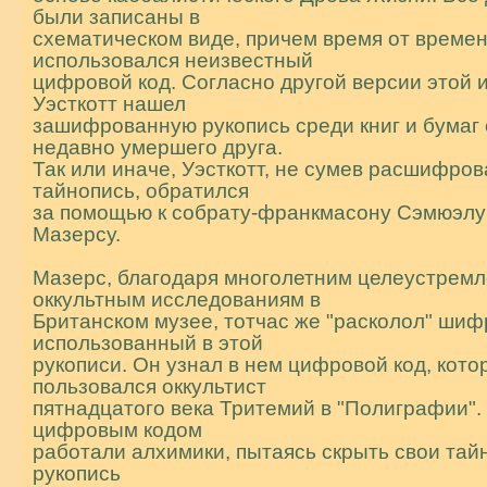
были записаны в
схематическом виде, причем время от време
использовался неизвестный
цифровой код. Согласно другой версии этой 
Уэсткотт нашел
зашифрованную рукопись среди книг и бумаг 
недавно умершего друга.
Так или иначе, Уэсткотт, не сумев расшифров
тайнопись, обратился
за помощью к собрату-фpанкмасону Сэмюэлу
Мазерсу.
Мазерс, благодаря многолетним целеустрем
оккультным исследованиям в
Британском музее, тотчас же "расколол" шиф
использованный в этой
рукописи. Он узнал в нем цифровой код, кот
пользовался оккультист
пятнадцатого века Тритемий в "Полиграфии".
цифровым кодом
работали алхимики, пытаясь скрыть свои тай
рукопись