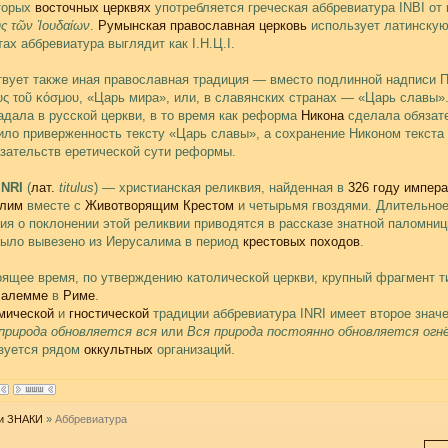
торых
восточных церквях
употребляется греческая аббревиатура INBI от 
ς τῶν Ἰουδαίων
.
Румынская православная церковь
использует латинскую
ах аббревиатура выглядит как І.Н.Ц.І.
вует также иная православная традиция — вместо подлинной надписи П
ὺς τοῦ κόσμου, «Царь мира», или, в славянских странах — «Царь славы»
адала в русской церкви, в то время как реформа
Никона
сделала обязат
ило приверженность тексту «Царь славы», а сохранение Никоном текста
азательств еретической сути реформы.
INRI
(
лат.
titulus
) — христианская реликвия, найденная в
326 году
импера
алим
вместе с
Животворящим Крестом
и четырьмя гвоздями. Длительное
ия о поклонении этой реликвии приводятся в рассказе знатной паломни
было вывезено из Иерусалима в период
крестовых походов
.
оящее время, по утверждению католической церкви, крупный фрагмент т
салемме
в
Риме
.
мической
и
гностической
традиции аббревиатура INRI имеет второе знач
природа обновляется вся
или
Вся природа постоянно обновляется огн
зуется рядом
оккультных
организаций.
и ЗНАКИ
»
Аббревиатура