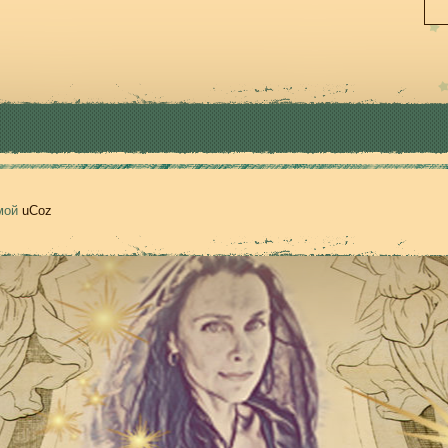
емой
uCoz