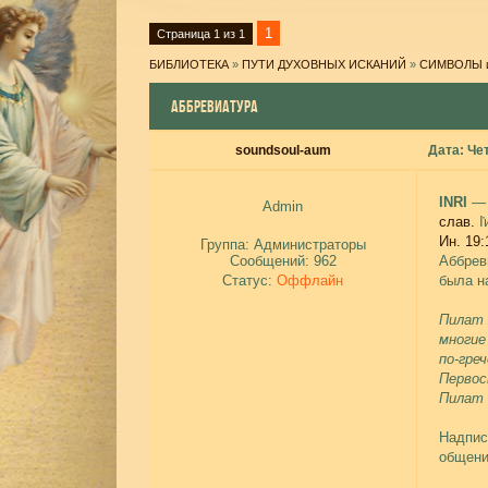
1
Страница
1
из
1
БИБЛИОТЕКА
»
ПУТИ ДУХОВНЫХ ИСКАНИЙ
»
СИМВОЛЫ 
АББРЕВИАТУРА
soundsoul-aum
Дата: Чет
INRI
Admin
слав.
І҆
Ин.
19:
Группа: Администраторы
Сообщений:
962
Аббрев
Статус:
Оффлайн
была н
Пилат 
многие
по-греч
Первос
Пилат о
Надпис
общени