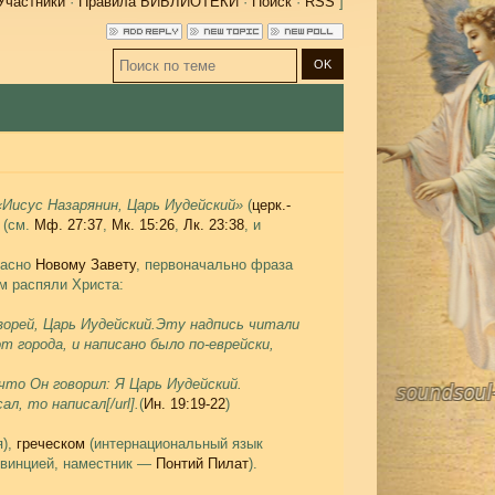
Участники
·
Правила БИБЛИОТЕКИ
·
Поиск
·
RSS
]
«Иисус Назарянин, Царь Иудейский»
(
церк.-
(см.
Мф.
27:37
,
Мк.
15:26
,
Лк.
23:38
, и
ласно
Новому Завету
, первоначально фраза
ом распяли Христа:
зорей, Царь Иудейский.
Эту надпись читали
т города, и написано было по-еврейски,
что Он говорил: Я Царь Иудейский.
сал, то написал[/url].
(
Ин.
19:19-22
)
я),
греческом
(интернациональный язык
овинцией, наместник —
Понтий Пилат
).