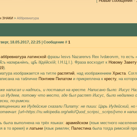
[
Новые сообщения
·
и ЗНАКИ
»
Аббревиатура
верг, 18.05.2017, 22:25 | Сообщение #
1
—
аббревиатура
латинской
фразы Iesvs Nazarenvs Rex Ivdæorvm, то есть
и҃съ назѡрѧни́нъ, цр҃ь і҆ꙋде́йскїй; І.Н.Ц.І.). Фраза восходит к
Новому Завету
19
).
иатура изображается на титле
распятий
, над изображением
Христа
. Сог
аписана на табличке
Понтием Пилатом
и прикреплена к
кресту
, на котор
же написал и надпись, и поставил на кресте. Написано было: Иисус На
 из Иудеев, потому что место, где был распят Иисус, было недалеко о
ески, по-римски.
вященники же Иудейские сказали Пилату: не пиши: Царь Иудейский, но 
твечал: [url=https://ru.wikipedia.org/wiki/Quod_scripsi,_scripsi]что я напи
ь была выполнена на трёх языках:
арамейском
(язык местного населени
я в то время) и
латыни
(язык римлян;
Палестина
была тогда римской пр