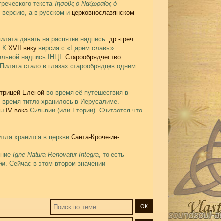
греческого текста
Ἰησοῦς ὁ Ναζωραῖος ὁ
 версию, а в русском и
церковнославянском
илата давать на распятии надпись:
др.-греч.
. К
XVII веку
версия с «Царём славы»
ельной надпись ІНЦІ.
Старообрядчество
 Пилата стало в глазах старообрядцев одним
трицей Еленой
во время её путешествия в
 время титло хранилось в Иерусалиме.
цы
IV века
Сильвии (или Етерии). Считается что
итла хранится в церкви
Санта-Кроче-ин-
ение
Igne Natura Renovatur Integra
, то есть
ём
. Сейчас в этом втором значении