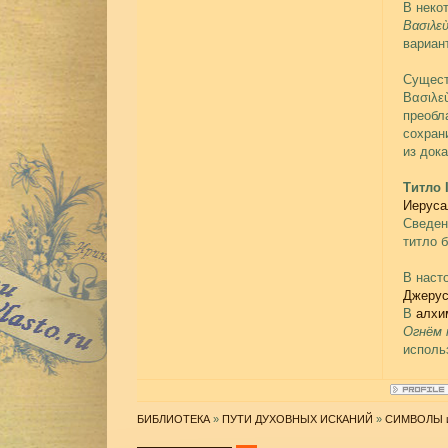
В неко
Bασιλεὺ
вариант
Сущест
Bασιλε
преобл
сохран
из док
Титло 
Иерус
Сведен
титло 
В наст
Джеру
В
алхи
Огнём 
исполь
БИБЛИОТЕКА
»
ПУТИ ДУХОВНЫХ ИСКАНИЙ
»
СИМВОЛЫ 