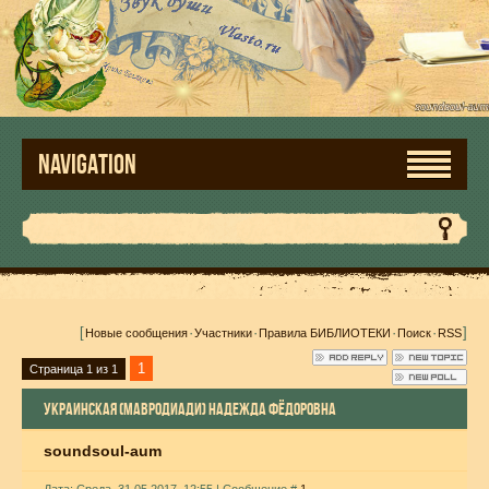
NAVIGATION
[
·
·
·
·
]
Новые сообщения
Участники
Правила БИБЛИОТЕКИ
Поиск
RSS
1
Страница
1
из
1
УКРАИНСКАЯ (МАВРОДИАДИ) НАДЕЖДА ФЁДОРОВНА
soundsoul-aum