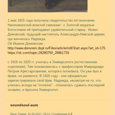
1 мая 1915 года получила свидетельство об окончании
Нахичеванской женской гимназии - с Золотой медалью
Богословие ей преподавал удивительный старец - Иоанн
Домовский, будущий настоятель Александро-Невской церкви,
где венчалась Надежда.
Об Иоанне Домовском -
http://www.donvrem.dspl.ru/Files/article/m8/3/art.aspx?art_id=175
https://vk.com/topic-28280750_28961733
с 1916 по 1920 гг. училась в Университете (естественном
отделении). Там познакомилась с профессором Мавродиади
Петром Аристарховичем, которого полюбила. Он уже был в
браке, но развёлся. В 1920 году - они официально
зарегистрировали свой брак. Надежда, несмотря на то, что
училась всегда на "отлично" , отказалась сдавать последний
экзамен, и бросила Университет.
soundsoul-aum
Дата: Среда, 31.05.2017, 18:12 | Сообщение #
3