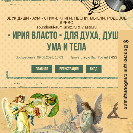
ЗВУК ДУШИ - АУМ - СТИХИ, КНИГИ, ПЕСНИ, МЫСЛИ, РОДОВОЕ
ДРЕВО
soundsoul-aum.ucoz.ru & vlasto.ru
-
ИРИЯ ВЛАСТО - ДЛЯ ДУХА, ДУШИ,
УМА И ТЕЛА
Версия для слабовидящих
Воскресенье, 09.08.2026, 13:03
Приветствую Вас
,
Гость
!
|
RSS
ГЛАВНАЯ
РЕГИСТРАЦИЯ
ВХОД