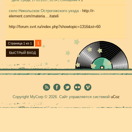
Дата: Среда, 17.05.2017, 20:34 | Сообщение #
1
село Никольское Острогожского уезда -
http://r-
element.com/materia....itateli
http://forum.svrt.ru/index.php?showtopic=1316&st=60
1
Страница
1
из
1
Copyright MyCorp © 2026
.
Сайт управляется системой
uCoz