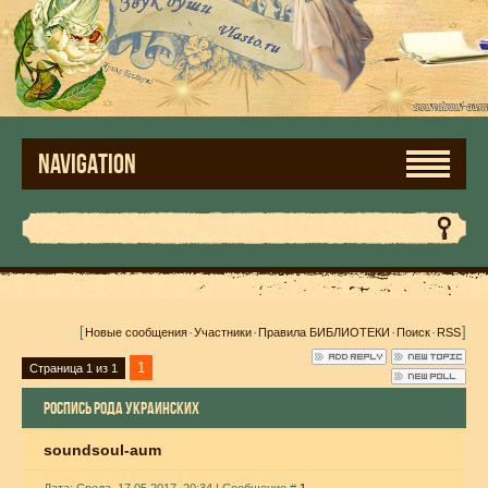
NAVIGATION
[
·
·
·
·
]
Новые сообщения
Участники
Правила БИБЛИОТЕКИ
Поиск
RSS
1
Страница
1
из
1
РОСПИСЬ РОДА УКРАИНСКИХ
soundsoul-aum