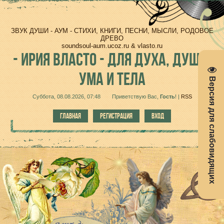
ЗВУК ДУШИ - АУМ - СТИХИ, КНИГИ, ПЕСНИ, МЫСЛИ, РОДОВОЕ
ДРЕВО
soundsoul-aum.ucoz.ru & vlasto.ru
-
ИРИЯ ВЛАСТО - ДЛЯ ДУХА, ДУШИ,
УМА И ТЕЛА
Версия для слабовидящих
Суббота, 08.08.2026, 07:48
Приветствую Вас
,
Гость
!
|
RSS
ГЛАВНАЯ
РЕГИСТРАЦИЯ
ВХОД