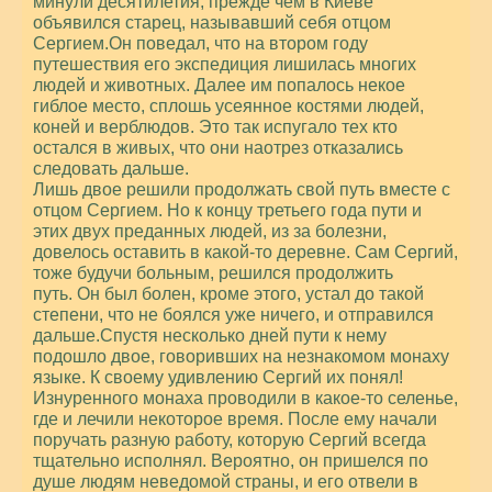
минули десятилетия, прежде чем в Киеве
объявился старец, называвший себя отцом
Сергием.Он поведал, что на втором году
путешествия его экспедиция лишилась многих
людей и животных. Далее им попалось некое
гиблое место, сплошь усеянное костями людей,
коней и верблюдов. Это так испугало тех кто
остался в живых, что они наотрез отказались
следовать дальше.
Лишь двое решили продолжать свой путь вместе с
отцом Сергием. Но к концу третьего года пути и
этих двух преданных людей, из за болезни,
довелось оставить в какой-то деревне. Сам Сергий,
тоже будучи больным, решился продолжить
путь. Он был болен, кроме этого, устал до такой
степени, что не боялся уже ничего, и отправился
дальше.Спустя несколько дней пути к нему
подошло двое, говоривших на незнакомом монаху
языке. К своему удивлению Сергий их понял!
Изнуренного монаха проводили в какое-то селенье,
где и лечили некоторое время. После ему начали
поручать разную работу, которую Сергий всегда
тщательно исполнял. Вероятно, он пришелся по
душе людям неведомой страны, и его отвели в