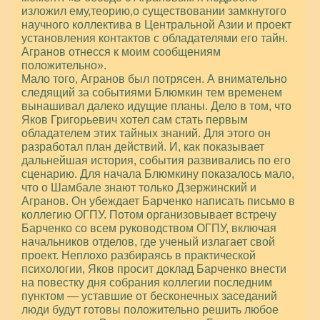
изложил ему,теорию,о существовании замкнутого
научного коллектива в Центральной Азии и проект
установления контактов с обладателями его тайн.
Агранов отнесся к моим сообщениям
положительно».
Мало того, Агранов был потрясен.
А внимательно
следящий за событиями Блюмкин тем временем
вынашивал далеко идущие планы. Дело в том, что
Яков Григорьевич хотел сам стать первым
обладателем этих тайных знаний. Для этого он
разработал план действий. И, как показывает
дальнейшая история, события развивались по его
сценарию. Для начала Блюмкину показалось мало,
что о Шамбале знают только Дзержинский и
Агранов. Он убеждает Барченко написать письмо в
коллегию ОГПУ. Потом организовывает встречу
Барченко со всем руководством ОГПУ, включая
начальников отделов, где ученый излагает свой
проект. Неплохо разбираясь в практической
психологии, Яков просит доклад Барченко внести
на повестку дня собрания коллегии последним
пунктом — уставшие от бесконечных заседаний
люди будут готовы положительно решить любое