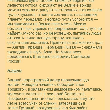
—«великих душ». Восемь снежных вершин, как
лепестки лотоса, окружают ее.Великие вожди
махатм скрыли страну от посторонних глаз кольцом
густых туманов, а новым землянам, населившим
планету, передали: «Географ пусть успокоится —
мы занимаем на Земле свое место. Можно
обыскать все ущелья, но непрошеный гость путь не
найдет».Много раз, но безуспешно, пытались люди
отыскать таинственную страну, завладеть
секретными знаниями. Правительства многих стран
— Англии, Франции, Германии, Китая — снаряжали
экспедиции в глубь Азии. Но ближе всех
подобрался к Шамбале разведчик Советской
России.
Начало
Зимний петроградский ветер пронизывал до
костей. Молодой человек с бородкой «под
Троцкого», в залатанном демисезонном пальтишке,
заскочил погреться в лекторий Балтфпота.
Профессиональный опыт подсказывал ему, что
легче всего уйти от слежки, затерявшись в
толпе.Грязный, прокуренный зал был забит