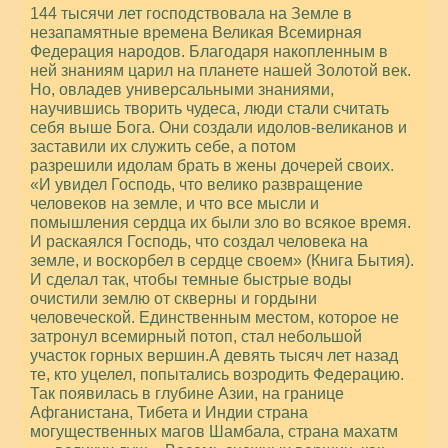
144 тысячи лет господствовала на Земле в
незапамятные времена Великая Всемирная
Федерация народов. Благодаря накопленным в
ней знаниям царил на планете нашей Золотой век.
Но, овладев универсальными знаниями,
научившись творить чудеса, люди стали считать
себя выше Бога. Они создали идолов-великанов и
заставили их служить себе, а потом
разрешили идолам брать в жены дочерей своих.
«И увидел Господь, что велико развращение
человеков на земле, и что все мысли и
помышления сердца их были зло во всякое время.
И раскаялся Господь, что создал человека на
земле, и воскорбел в сердце своем» (Книга Бытия).
И сделал так, чтобы темные быстрые воды
очистили землю от скверны и гордыни
человеческой. Единственным местом, которое не
затронул всемирный потоп, стал небольшой
участок горных вершин.А девять тысяч лет назад
те, кто уцелел, попытались возродить Федерацию.
Так появилась в глубине Азии, на границе
Афганистана, Тибета и Индии страна
могущественных магов Шамбала, страна махатм