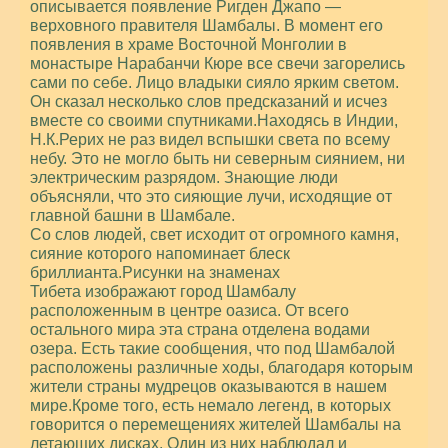
описывается появление Ригден Джапо —
верховного правителя Шамбалы. В момент его
появления в храме Восточной Монголии в
монастыре Нарабанчи Кюре все свечи загорелись
сами по себе. Лицо владыки сияло ярким светом.
Он сказал несколько слов предсказаний и исчез
вместе со своими спутниками.Находясь в Индии,
Н.К.Рерих не раз видел вспышки света по всему
небу. Это не могло быть ни северным сиянием, ни
электрическим разрядом. Знающие люди
объясняли, что это сияющие лучи, исходящие от
главной башни в Шамбале.
Со слов людей, свет исходит от огромного камня,
сияние которого напоминает блеск
бриллианта.Рисунки на знаменах
Тибета изображают город Шамбалу
расположенным в центре оазиса. От всего
остального мира эта страна отделена водами
озера. Есть такие сообщения, что под Шамбалой
расположены различные ходы, благодаря которым
жители страны мудрецов оказываются в нашем
мире.Кроме того, есть немало легенд, в которых
говорится о перемещениях жителей Шамбалы на
летающих дисках. Один из них наблюдал и