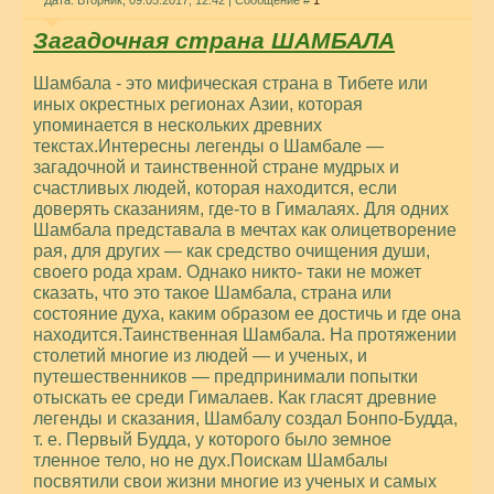
Дата: Вторник, 09.05.2017, 12:42 | Сообщение #
1
Загадочная страна ШАМБАЛА
Шамбала - это мифическая страна в Тибете или
иных окрестных регионах Азии, которая
упоминается в нескольких древних
текстах.Интересны легенды о Шамбале —
загадочной и таинственной стране мудрых и
счастливых людей, которая находится, если
доверять сказаниям, где-то в Гималаях. Для одних
Шамбала представала в мечтах как олицетворение
рая, для других — как средство очищения души,
своего рода храм. Однако никто- таки не может
сказать, что это такое Шамбала, страна или
состояние духа, каким образом ее достичь и где она
находится.Таинственная Шамбала. На протяжении
столетий многие из людей — и ученых, и
путешественников — предпринимали попытки
отыскать ее среди Гималаев. Как гласят древние
легенды и сказания, Шамбалу создал Бонпо-Будда,
т. е. Первый Будда, у которого было земное
тленное тело, но не дух.Поискам Шамбалы
посвятили свои жизни многие из ученых и самых