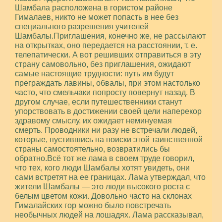
Шамбала расположена в гористом районе
Гималаев, никто не может попасть в нее без
специального разрешения учителей
Шамбалы.Приглашения, конечно же, не рассылают
на открытках, оно передается на расстоянии, т. е.
телепатически. А вот решивших отправиться в эту
страну самовольно, без приглашения, ожидают
самые настоящие трудности: путь им будут
преграждать лавины, обвалы, при этом настолько
часто, что смельчаки попросту повернут назад. В
другом случае, если путешественники станут
упорствовать в достижении своей цели наперекор
здравому смыслу, их ожидает неминуемая
смерть. Проводники ни разу не встречали людей,
которые, пустившись на поиски этой таинственной
страны самостоятельно, возвратились бы
обратно.Всё тот же лама в своем труде говорил,
что тех, кого люди Шамбалы хотят увидеть, они
сами встретят на ее границах. Лама утверждал, что
жители Шамбалы — это люди высокого роста с
белым цветом кожи. Довольно часто на склонах
Гималайских гор можно было повстречать
необычных людей на лошадях. Лама рассказывал,