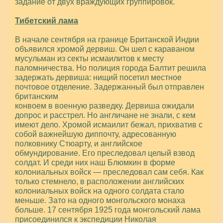
задание от двух враждующих группировок.
Тибетский лама
В начале сентября на границе Британской Индии
объявился хромой дервиш. Он шел с караваном
мусульман из секты исмаилитов к месту
паломничества. Но полиция города Балтит решила
задержать дервиша: нищий посетил местное
почтовое отделение. Задержанный был отправлен
британским
конвоем в военную разведку. Дервиша ожидали
допрос и расстрел. Но англичане не знали, с кем
имеют дело. Хромой исмаилит бежал, прихватив с
собой важнейшую диппочту, адресованную
полковнику Стюарту, и английское
обмундирование. Его преследовал целый взвод
солдат. И среди них наш Блюмкин в форме
колониальных войск — преследовал сам себя. Как
только стемнело, в расположении английских
колониальных войск на одного солдата стало
меньше. Зато на одного монгольского монаха
больше. 17 сентября 1925 года монгольский лама
присоединился к экспедиции Николая