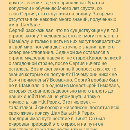
другое селение, где его приняли как брата и
допустили к обучению.Много лет спустя, со
слов Сергия, его отпустили на родину. За время
отсутствия он накопил много знаний, полученных
им в Шамбале.
Сергий рассказывал, что по существующему в той
стране закону 7 человек за сто лет могут попасть в
Шамбалу, и только шесть из них могут возвратиться
в свой мир, получив достаточные знания для его
совершенствования. Седьмой же оставался в
стране мудрецов навечно, не старея.Кроме записей
о загадочной стране, после Сергия ничего не
осталось. Возникает законный вопрос: а как же те
знания которые он получил? Почему они никак не
были применены? Возможно, Сергий вообще был
не в Шамбале, а в одном из монастырей Гималаев,
которых сохранилось довольно много вплоть до
наших дней?Нельзя не упомянуть и такую
личность, как Н.К.Рерих. Этот человек —
талантливый философ и живописец, посвятил всю
свою жизнь поиску Шамбалы.Н.К.Рерих
предпринимал путешествие в Тибет. Он был
очарован природой этого края, и на пути он
повстречал те же трудности, что и другие