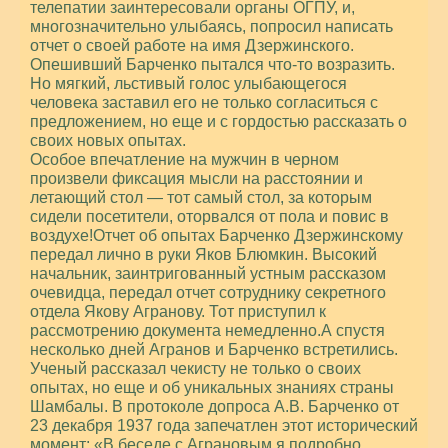
телепатии заинтересовали органы ОГПУ, и,
многозначительно улыбаясь, попросил написать
отчет о своей работе на имя Дзержинского.
Опешивший Барченко пытался что-то возразить.
Но мягкий, льстивый голос улыбающегося
человека заставил его не только согласиться с
предложением, но еще и с гордостью рассказать о
своих новых опытах.
Особое впечатление на мужчин в черном
произвели фиксация мысли на расстоянии и
летающий стол — тот самый стол, за которым
сидели посетители, оторвался от пола и повис в
воздухе!Отчет об опытах Барченко Дзержинскому
передал лично в руки Яков Блюмкин. Высокий
начальник, заинтригованный устным рассказом
очевидца, передал отчет сотруднику секретного
отдела Якову Агранову. Тот приступил к
рассмотрению документа немедленно.А спустя
несколько дней Агранов и Барченко встретились.
Ученый рассказал чекисту не только о своих
опытах, но еще и об уникальных знаниях страны
Шамбалы. В протоколе допроса А.В. Барченко от
23 декабря 1937 года запечатлен этот исторический
момент: «В беседе с Аграновым я подробно