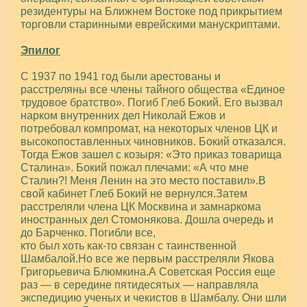
резидентуры на Ближнем Востоке под прикрытием
торговли старинными еврейскими манускриптами.
Эпилог
С 1937 по 1941 год были арестованы и
расстреляны все члены тайного общества «Единое
трудовое братство». Погиб Глеб Бокий. Его вызвал
нарком внутренних дел Николай Ежов и
потребовал компромат, на некоторых членов ЦК и
высокопоставленных чиновников. Бокий отказался.
Тогда Ежов зашел с козыря: «Это приказ товарища
Сталина». Бокий пожал плечами: «А что мне
Сталин?! Меня Ленин на это место поставил».В
свой кабинет Глеб Бокий не вернулся.Затем
расстреляли члена ЦК Москвина и замнаркома
иностранных дел Стомонякова. Дошла очередь и
до Барченко. Погибли все,
кто был хоть как-то связан с таинственной
Шамбалой.Но все же первым расстреляли Якова
Григорьевича Блюмкина.А Советская Россия еще
раз — в середине пятидесятых — направляла
экспедицию ученых и чекистов в Шамбалу. Они шли