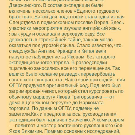
Дзержинского. В состав экспедиции были
включены несколько членов «Единого трудового
братства»..Базой для подготовки стала одна из дач
Спецотдела в подмосковном поселке Верея. Здесь
участники мероприятия изучали английский язык,
язык урду и осваивали верховую езду. Все
держалось в строжайшей тайне, так как могло
оказаться под угрозой срыва. Стало известно, что
спецслужбы Англии, Франции и Китая вели
наружное наблюдение за Яковом, без которого
экспедиция многое теряла. В разведсводки
тщательно заносились все его перемещения. Так
велико было желание разведок перевербовать
советского суперагента. Наш герой при содействии
ОГПУ придумал оригинальный ход. Под него был
загримирован чекист, который стал курсировать по
обычному маршруту Якова Григорьевича — от
дома в Денежном переулке до Наркомата
торговли. По данным ОГПУ, подмену не
заметили.Как и предполагалось, руководителем
экспедиции был назначен Барченко. А комиссаром
— полиглот и мастер восточного рукопашного боя
Яков Блюмкин. Помимо основных исследований,