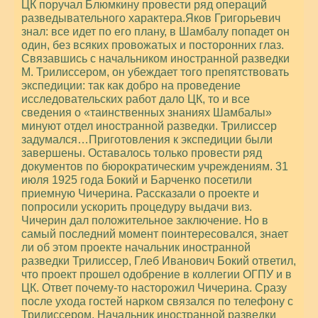
ЦК поручал Блюмкину провести ряд операций
разведывательного характера.Яков Григорьевич
знал: все идет по его плану, в Шамбалу попадет он
один, без всяких провожатых и посторонних глаз.
Связавшись с начальником иностранной разведки
М. Трилиссером, он убеждает того препятствовать
экспедиции: так как добро на проведение
исследовательских работ дало ЦК, то и все
сведения о «таинственных знаниях Шамбалы»
минуют отдел иностранной разведки. Трилиссер
задумался…Приготовления к экспедиции были
завершены. Оставалось только провести ряд
документов по бюрократическим учреждениям. 31
июля 1925 года Бокий и Барченко посетили
приемную Чичерина. Рассказали о проекте и
попросили ускорить процедуру выдачи виз.
Чичерин дал положительное заключение. Но в
самый последний момент поинтересовался, знает
ли об этом проекте начальник иностранной
разведки Трилиссер, Глеб Иванович Бокий ответил,
что проект прошел одобрение в коллегии ОГПУ и в
ЦК. Ответ почему-то насторожил Чичерина. Сразу
после ухода гостей нарком связался по телефону с
Трилиссером. Начальник иностранной разведки