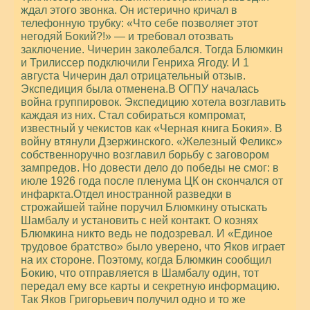
ждал этого звонка. Он истерично кричал в
телефонную трубку: «Что себе позволяет этот
негодяй Бокий?!» — и требовал отозвать
заключение. Чичерин заколебался. Тогда Блюмкин
и Трилиссер подключили Генриха Ягоду. И 1
августа Чичерин дал отрицательный отзыв.
Экспедиция была отменена.В ОГПУ началась
война группировок. Экспедицию хотела возглавить
каждая из них. Стал собираться компромат,
известный у чекистов как «Черная книга Бокия». В
войну втянули Дзержинского. «Железный Феликс»
собственноручно возглавил борьбу с заговором
зампредов. Но довести дело до победы не смог: в
июле 1926 года после пленума ЦК он скончался от
инфаркта.Отдел иностранной разведки в
строжайшей тайне поручил Блюмкину отыскать
Шамбалу и установить с ней контакт. О кознях
Блюмкина никто ведь не подозревал. И «Единое
трудовое братство» было уверено, что Яков играет
на их стороне. Поэтому, когда Блюмкин сообщил
Бокию, что отправляется в Шамбалу один, тот
передал ему все карты и секретную информацию.
Так Яков Григорьевич получил одно и то же