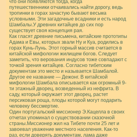
что они появляются тогда, когда
путешественники отчаивались найти дорогу, ведь
тропинки в горах зачастую бывают весьма
условными. Эти загадочные всадники и есть народ
Шамбалы.У древних китайцев до сих пор
существует своя концепция рая.
Как гласят древние письмена, китайские прототипы
Адама и Евы, которых звали Ну и Куа, родились в
горах Кунь-Лунь. Этот горный массив считается в
китайской мифологии жилищем богов. Следует
заметить, что верования индусов тоже совпадают с
точкой зрения китайцев. Согласно тибетским
документам это место и называется Шамбалой.
Другое ее название — Дежонг. В китайской
мифологии Шамбала описывается как огромный 9-
ти этажный дворец, возведенный из нефрита. В
саду, который окружает этот дворец, растет
персиковая роща, плоды которой могут подарить
человеку бессмертие.
Один португальский миссионер Э.Кацелла в своих
отчетах упоминал о существовании сказочной
страны.Миссионер жил на Тибете почти 25 лет и
завоевал уважение местного населения. Как-то
раз, если доверять документам, лама даже