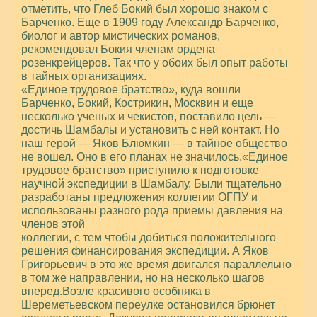
отметить, что Глеб Бокий был хорошо знаком с
Барченко. Еще в 1909 году Александр Барченко,
биолог и автор мистических романов,
рекомендовал Бокия членам ордена
розенкрейцеров. Так что у обоих был опыт работы
в тайных организациях.
«Единое трудовое братство», куда вошли
Барченко, Бокий, Кострикин, Москвин и еще
несколько ученых и чекистов, поставило цель —
достичь Шамбалы и установить с ней контакт. Но
наш герой — Яков Блюмкин — в тайное общество
не вошел. Оно в его планах не значилось.«Единое
трудовое братство» приступило к подготовке
научной экспедиции в Шамбалу. Были тщательно
разработаны предложения коллегии ОГПУ и
использованы разного рода приемы давления на
членов этой
коллегии, с тем чтобы добиться положительного
решения финансирования экспедиции. А Яков
Григорьевич в это же время двигался параллельно
в том же направлении, но на несколько шагов
вперед.Возле красивого особняка в
Шереметьевском переулке остановился брюнет