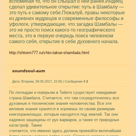
вспоминая то, что он слышал о ней ранее.Индиец
сделал удивительное открытие: путь в Шамбалу —
это путь к самому себе.Пожалуй, правы некоторые
из древних мудрецов и современные философы и
уфологи, утверждающие, что загадка Шамбалы —
это не просто поиск какого-то географического
места, это в первую очередь поиск человеком
самого себя, открытие в себе духовного начала.
http://shtorm777.ru/chto-takoe-shambala.html
soundsoul-aum
Дата: Вторник, 09.05.2017, 22:06 | Сообщение #
2
По легендам и поверьям в Тибете существует невидимая
страна Шамбала. Считается, что там сосредоточились все
духовные и технические знания человечества. Все эти
великие знания хранятся в огромных по своим размерам
книгохранилищах, которые находятся под землей. Так они
надежно защищены от рук варваров, а также от природных
катастроф. Также
считается, что именно здесь должна произойти величайшая