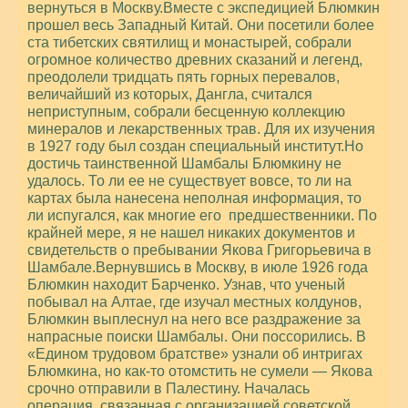
вернуться в Москву.Вместе с экспедицией Блюмкин
прошел весь Западный Китай. Они посетили более
ста тибетских святилищ и монастырей, собрали
огромное количество древних сказаний и легенд,
преодолели тридцать пять горных перевалов,
величайший из которых, Дангла, считался
неприступным, собрали бесценную коллекцию
минералов и лекарственных трав. Для их изучения
в 1927 году был создан специальный институт.Но
достичь таинственной Шамбалы Блюмкину не
удалось. То ли ее не существует вовсе, то ли на
картах была нанесена неполная информация, то
ли испугался, как многие его предшественники. По
крайней мере, я не нашел никаких документов и
свидетельств о пребывании Якова Григорьевича в
Шамбале.Вернувшись в Москву, в июле 1926 года
Блюмкин находит Барченко. Узнав, что ученый
побывал на Алтае, где изучал местных колдунов,
Блюмкин выплеснул на него все раздражение за
напрасные поиски Шамбалы. Они поссорились. В
«Едином трудовом братстве» узнали об интригах
Блюмкина, но как-то отомстить не сумели — Якова
срочно отправили в Палестину. Началась
операция, связанная с организацией советской