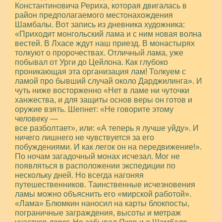
Константиновича Рериха, которая двигалась в
район предполагаемого местонахождения
Шамбалы. Вот запись из дневника художника:
«Приходит монгольский лама и с ним новая волна
вестей. В Лхасе ждут наш приезд. В монастырях
толкуют о пророчествах. Отличный лама, уже
побывал от Урги до Цейлона. Как глубоко
проникающая эта организация лам! Толкуем с
ламой про бывший случай около Дарджилинга». И
чуть ниже восторженно «Нет в ламе ни чуточки
ханжества, и для защиты основ веры он готов и
оружие взять. Шепнет: «Не говорите этому
человеку —
все разболтает», или: «А теперь я лучше уйду». И
ничего лишнего не чувствуется за его
побуждениями. И как легок он на передвижение!».
По ночам загадочный монах исчезал. Мог не
появляться в расположении экспедиции по
нескольку дней. Но всегда нагоняя
путешественников. Таинственные исчезновения
ламы можно объяснить его «мирской работой».
«Лама» Блюмкин наносил на карты блокпосты,
пограничные заграждения, высоты и метраж