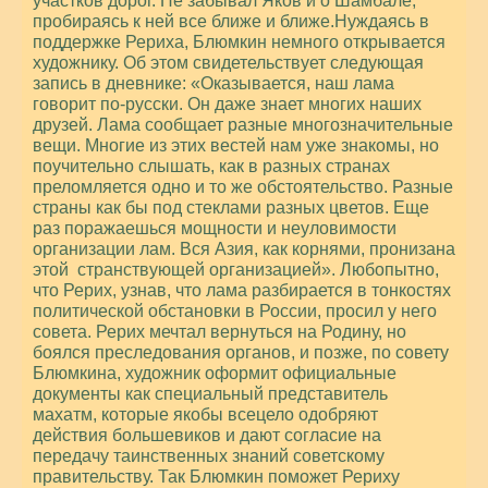
участков дорог. Не забывал Яков и о Шамбале,
пробираясь к ней все ближе и ближе.Нуждаясь в
поддержке Рериха, Блюмкин немного открывается
художнику. Об этом свидетельствует следующая
запись в дневнике: «Оказывается, наш лама
говорит по-русски. Он даже знает многих наших
друзей. Лама сообщает разные многозначительные
вещи. Многие из этих вестей нам уже знакомы, но
поучительно слышать, как в разных странах
преломляется одно и то же обстоятельство. Разные
страны как бы под стеклами разных цветов. Еще
раз поражаешься мощности и неуловимости
организации лам. Вся Азия, как корнями, пронизана
этой странствующей организацией».
Любопытно,
что Рерих, узнав, что лама разбирается в тонкостях
политической обстановки в России, просил у него
совета. Рерих мечтал вернуться на Родину, но
боялся преследования органов, и позже, по совету
Блюмкина, художник оформит официальные
документы как специальный представитель
махатм, которые якобы всецело одобряют
действия большевиков и дают согласие на
передачу таинственных знаний советскому
правительству. Так Блюмкин поможет Рериху