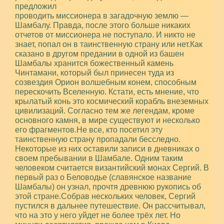
предложил
проводить миссионера в загадочную землю —
Шамбалу. Правда, после этого больше никаких
отчетов от миссионера не поступало. И никто не
знает, попал он в таинственную страну или нет.Как
сказано в другом предании в одной из башен
Шамбалы хранится божественный камень
Чинтамани, который был принесен туда из
созвездия Орион волшебным конем, способным
перескочить Вселенную. Кстати, есть мнение, что
крылатый конь это космический корабль внеземных
цивилизаций. Согласно тем же легендам, кроме
основного камня, в мире существуют и несколько
его фрагментов.Не все, кто посетил эту
таинственную страну пропадали бесследно.
Некоторые из них оставили записи в дневниках о
своем пребывании в Шамбале. Одним таким
человеком считается византийский монах Сергий. В
первый раз о Беловодье (славянское название
Шамбалы) он узнал, прочтя древнюю рукопись об
этой стране.Собрав нескольких человек, Сергий
пустился в дальнее путешествие. Он рассчитывал,
что на это у него уйдет не более трёх лет. Но