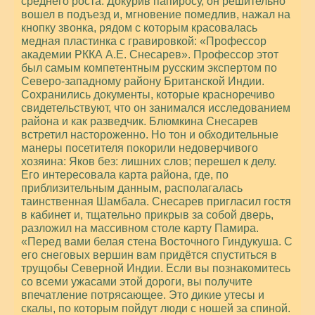
среднего роста. Докурив папиросу, он решительно
вошел в подъезд и, мгновение помедлив, нажал на
кнопку звонка, рядом с которым красовалась
медная пластинка с гравировкой: «Профессор
академии РККА А.Е. Снесарев». Профессор этот
был самым компетентным русским экспертом по
Северо-западному району Британской Индии.
Сохранились документы, которые красноречиво
свидетельствуют, что он занимался исследованием
района и как разведчик. Блюмкина Снесарев
встретил настороженно. Но тон и обходительные
манеры посетителя покорили недоверчивого
хозяина: Яков без: лишних слов; перешел к делу.
Его интересовала карта района, где, по
приблизительным данным, располагалась
таинственная Шамбала. Снесарев пригласил гостя
в кабинет и, тщательно прикрыв за собой дверь,
разложил на массивном столе карту Памира.
«Перед вами белая стена Восточного Гиндукуша. С
его снеговых вершин вам придётся спуститься в
трущобы Северной Индии. Если вы познакомитесь
со всеми ужасами этой дороги, вы получите
впечатление потрясающее. Это дикие утесы и
скалы, по которым пойдут люди с ношей за спиной.