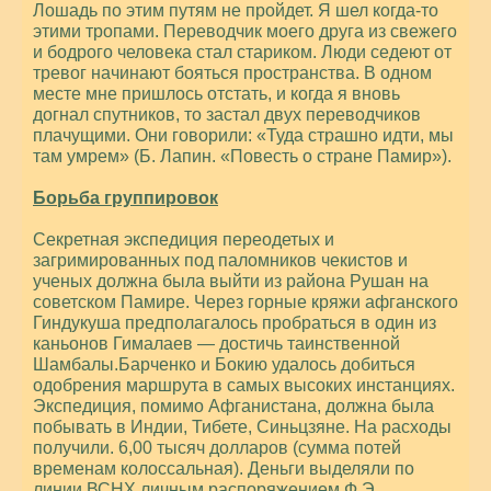
Лошадь по этим путям не пройдет. Я шел когда-то
этими тропами. Переводчик моего друга из свежего
и бодрого человека стал стариком. Люди седеют от
тревог начинают бояться пространства. В одном
месте мне пришлось отстать, и когда я вновь
догнал спутников, то застал двух переводчиков
плачущими. Они говорили: «Туда страшно идти, мы
там умрем» (Б. Лапин. «Повесть о стране Памир»).
Борьба группировок
Секретная экспедиция переодетых и
загримированных под паломников чекистов и
ученых должна была выйти из района Рушан на
советском Памире. Через горные кряжи афганского
Гиндукуша предполагалось пробраться в один из
каньонов Гималаев — достичь таинственной
Шамбалы.
Барченко и Бокию удалось добиться
одобрения маршрута в самых высоких инстанциях.
Экспедиция, помимо Афганистана, должна была
побывать в Индии, Тибете, Синьцзяне. На расходы
получили. 6,00 тысяч долларов (сумма потей
временам колоссальная). Деньги выделяли по
линии ВСНХ личным распоряжением Ф.Э.