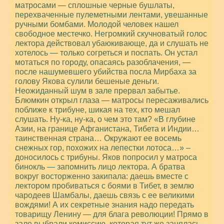
матросами — сплошные черные бушлаты,
перехваченные пулеметными лентами, увешанные
ручными бомбами. Молодой человек нашел
свободное местечко. Негромкий скучноватый голос
лектора действовал убаюкивающе, да и слушать не
хотелось — только согреться и поспать. Он устал
мотаться по городу, опасаясь разоблачения, —
после нашумевшего убийства посла Мирбаха за
голову Якова сулили бешеные деньги.
Неожиданный шум в зале прервал забытье.
Блюмкин открыл глаза — матросы пересаживались
поближе к трибуне, шикая на тех, кто мешал
слушать. Ну-ка, ну-ка, о чем это там? «В глубине
Азии, на границе Афганистана, Тибета и Индии…
таинственная страна… Окружают ее восемь
снежных гор, похожих на лепестки лотоса…» –
доносилось с трибуны. Яков попросил у матроса
бинокль — запомнить лицо лектора. А братва
вокруг восторженно закипала: даешь вместе с
лектором пробиваться с боями в Тибет, в землю
чародеев Шамбалы, даешь связь с ее великими
вождями! А их секретные знания надо передать
товарищу Ленину — для блага революции! Прямо в
зале выбрали комиссию, которая тут же занялась