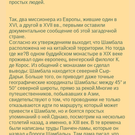
простых людей.
Так, два миссионера из Европы, жившие один в
XVI, а другой в XVII вв., первыми оставили
документальное сообщение об этой загадочной
стране.
Согласно их утверждениям выходит, что Шамбала
расположена не на китайской территории. Но тогда
где же?В одном буддийском монастыре в XIX веке
проживал один европеец, венгерский филолог К.
де Корос. Из общений с монахами он сделал
выводы: Шамбала находится северней Сыр-
Дарьи. Больше того, он приводит даже точные
географические координаты Шамбалы: между 45° и
50° северной широты, прямо за рекой.Многие из
путешественников, побывавших в Азии,
свидетельствуют о том, что проводники не только
отказываются идти по маршруту, который может
привести к Шамбале, но и боятся простых
упоминаний о ней.Однако, посмотрим на несколько
столетий назад, а именно, в XIII век. В те времена
были написаны труды Панчен-ламы, которые он
назвал «Дороги Шамбалы». Там лама писал, что