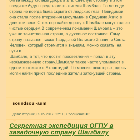
битва между силами добра и зла. Светлую сторону в этом
поединке будут представлять жители Шамбалы.По легенде
страна не всегда была скрыта от людских глаз. Невидимой
она стала после вторжения мусульман в Среднюю Азию в
девятом веке. С тех пор найти дорогу к Шамбале могут только
чистые сердцем.В современном понимании Шамбала – это
уже не таинственная страна, а духовное состояние. Саму
страну называют также Твердыней Великого Знания и Света.
Человек, который стремится к знаниям, можно сказать, на
пути к
Шамбале, а тот, что достиг просветления – попал в эту
необыкновенную страну.Шамбалу также часто упоминают в
одном контексте с Атлантидой. По мнению некоторых, здесь
могли найти приют последние жители затонувшей страны.
soundsoul-aum
Дата: Вторник, 09.05.2017, 22:11 | Сообщение #
3
Секретная экспедиция ОГПУ в
загадочную страну Шамбалу