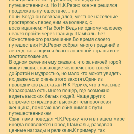
путешественники. Но Н.К.Рерих все же решился
продолжать путешествие… на
пони. Когда он возвращался, местное население
простерлось перед ним на коленях, с
восклицанием: «Ты бог!» Ведь ни одному человеку
нельзя пройти через границу Шамбалы без
божественного разрешения.Во время своего
путешествия Н.К.Рерих собрал много преданий и
легенд, касающихся благословенной страны и ее
местоположения.
В одном селении ему сказали, что за некоей горой
живут люди, спасающие человечество своей
добротой и мудростью, но мало кто может увидеть
их, даже если очень этого захотят.Один из
проводников рассказал Н.К.Рериху, что в массиве
Каракорама есть много пещер, где возможно
видеть высоких белых людей. Чаще других
встречается красивая высокая темноволосая
женщина, помогающая сбившимся с пути
путешественникам.
Один лама поведал Н.К.Рериху, что и в нашем мире
иногда появляется народ Шамбалы, раздавая
ценные награды и реликвии.К примеру, так