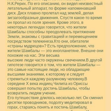
Н.К.Рерих. По его описанию, он видел неизвестный
летательный аппарат, по форме напоминавший
диск. Диск плавно пролетал над землей, делая
зигзагообразные движения. Спустя какое-то время
он пропал из поля зрения. Кроме этого, в
некоторых легендах говорится, что жители
Шамбалы способны преодолевать притяжение
Земли, знакомы с гравитацией и перемещением
посредством телекинеза.Кто они, обитатели
«страны мудрецов»? Есть предположение, что
жители Шамбалы — это инопланетяне. Внешне они
похожие на нас. Эти весьма
высокие люди часто окружены свечением.В другой
гипотезе говорится о том, что жители Шамбалы —
это самые настоящие люди, но обладающие
высшими знаниями, к которому и следует
стремиться каждому разумному человеку.В
середине X века индиец Чилипа из Ориссы
совершил попытку достичь Шамбалы, чтобы
возвратить людям учение.
Его путешествие длилось несколько лет. Он сменил
десятки проводников, подолгу медитировал в
горах, стараясь понять и постичь Шамбалу,