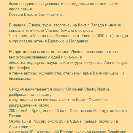
была продана венецианцам, и все лидеры и их семьи, в том
числе семья
Йозефа Власто были казнены.
В начале 17 века, турки вторглись на Крит с Запада и многие
семьи, в том числе Vlastos, бежали с острова.
Часть семьи Vlastos перебралась на о. Хиос (в 1630-х гг.), откуда
мигрировала затем в Валахию и Молдавию.
На протяжении многих лет семья Vlastos производила много
высокообразованных людей и ученых, в
областях медицины, науки, архитектуры, искусства Иконописцев,
философии,
а также авторы, журналисты, отельеры, армейские офицеры, и
бизнесмены.
Сегодня насчитывается около 400 семей Vlasto/Vlastos,
разбросанных по всему
миру, половина из которых живет на Крите. Примерное
распределение: около
200 семей в Крит; менее 20 на о. Хиос; менее 20 в других частях
Греции.
Около 15 - в России; около 15 - в США и Канаде, около 8 - в
Австралии и
менее чем 30 - в остальной Европе, включая бывшие Дунайские