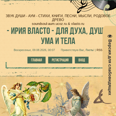
ЗВУК ДУШИ - АУМ - СТИХИ, КНИГИ, ПЕСНИ, МЫСЛИ, РОДОВОЕ
ДРЕВО
soundsoul-aum.ucoz.ru & vlasto.ru
-
ИРИЯ ВЛАСТО - ДЛЯ ДУХА, ДУШИ,
УМА И ТЕЛА
Версия для слабовидящих
Воскресенье, 09.08.2026, 00:07
Приветствую Вас
,
Гость
!
|
RSS
ГЛАВНАЯ
РЕГИСТРАЦИЯ
ВХОД