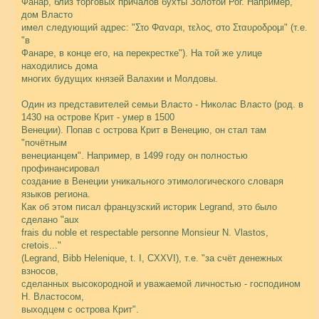
Фанар, близ торговых причалов бухты Золотой Рог. Например,
дом Власто
имел следующий адрес: "Στο Φαναρι, τελος, στο Σταυροδρομι" (т.е.
"в
Фанаре, в конце его, на перекрестке"). На той же улице
находились дома
многих будущих князей Валахии и Молдовы.
Один из представителей семьи Власто - Николас Власто (род. в
1430 на острове Крит - умер в 1500
Венеции). Попав с острова Крит в Венецию, он стал там
"почётным
венецианцем". Например, в 1499 году он полностью
профинансировал
создание в Венеции уникального этимологического словаря
языков региона.
Как об этом писал французский историк Legrand, это было
сделано "aux
frais du noble et respectable personne Monsieur N. Vlastos,
cretois..."
(Legrand, Bibb Helenique, t. I, CXXVI), т.е. "за счёт денежных
взносов,
сделанных высокородной и уважаемой личностью - господином
Н. Властосом,
выходцем с острова Крит".