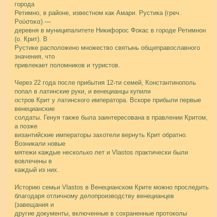
города
Ретимно, в районе, известном как Амари. Рустика (греч.
Ρούστικα) —
деревня в муниципалитете Никифорос Фокас в городе Ретимнон
(о. Крит). В
Рустике расположено множество святынь общеправославного
значения, что
привлекает поломников и туристов.
Через 22 года после прибытия 12-ти семей, Константинополь
попал в латинские руки, и венецианцы купили
остров Крит у латинского императора. Вскоре прибыли первые
венецианские
солдаты. Генуя также была заинтересована в правлении Критом,
а позже
византийские императоры захотели вернуть Крит обратно.
Возникали новые
мятежи каждые несколько лет и Vlastos практически были
вовлечены в
каждый из них.
Историю семьи Vlastos в Венецианском Крите можно проследить
благодаря отличному делопроизводству венецианцев
(завещания и
другие документы, включенные в сохраненные протоколы