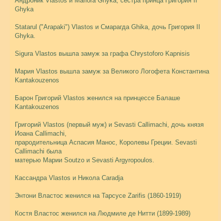
Андроник Vlastos и Mariora Ghyka, сестра принца Григория II
Ghyka
Statarul ("Arapaki") Vlastos и Смарагда Ghika, дочь Григория II
Ghyka.
Sigura Vlastos вышла замуж за графа Chrystoforo Kapnisis
Мария Vlastos вышла замуж за Великого Логофета Константина
Kantakouzenos
Барон Григорий Vlastos женился на принцессе Балаше
Kantakouzenos
Григорий Vlastos (первый муж) и Sevasti Callimachi, дочь князя
Иоана Callimachi,
прародительница Аспасия Манос, Королевы Греции. Sevasti
Callimachi была
матерью Марии Soutzo и Sevasti Argyropoulos.
Кассандра Vlastos и Никола Caradja
Энтони Властос женился на Тарсусе Zarifis (1860-1919)
Костя Властос женился на Людмиле де Нитти (1899-1989)