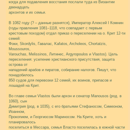
когда для подавления восстания послали туда из Византии
двенадцать
архонтов и их семьи.
В 1082 году (? – данные разнятся), Император Алексей I Комнин
(годы правления 1081–1118, что совпадает с первым
крестовым походом) отдал приказ о переселении на о. Крит 12-ти
семей:
Фоки, Skordylis, Гавалас, Kafatos, Archoleos, Chortatzis,
Moussouros,
Varouchas, Melissinos, Литинес, Argyropoulos и Vlastos). Цель
переселения: усиление христианского присутствия, защита
острова от
нападений арабов и пиратов, собирание налогов. Пишут, что
понадобилось
850 судов для перевозки 12 семей, их воинов, припасов и
лошадей на Крит.
Во главе семьи Vlastos были архон и сенатор Manousos (род. в
1060), сын
Димитрия (род. в 1035), с его братьями Стефаносом, Симеоном,
Иоанном,
Прокопием, и Георгиосом Мариносом. На Крите, хоть и
планировалось
поселиться в Мессара, семья Власто поселилась в южной части