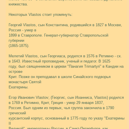
княжества.
Некоторых Vlastos стоит упомянуть:
Георгий Vlastos, сын Константина, родившийся в 1827 в Москве,
Россия - умер в
1899 в Ставрополе. Генерал-губернатор Ставропольской
губернии
(1865-1875).
Мелетий Vlastos, сын Георгиаса, родился в 1576 в Ретимно - ск.
в 1643. Известный проповедник, ученый и педагог. В 1625
году, был священником в церкви "Панагия Trimartyri" в Кандии на
острове
Крит. Позже он преподавал в школе Синайского подворья
монастыря Святой
Екатерины.
Егор Иванович Vlastov; (Георгис, сын Иоанниса, Vlastos) родился
в 1769 в Ретимно, Крит, Греция - умер 29 января 1837,
Россия. Был одним из первых, чья группа закончила в 1790
греческий
курсантский корпус, основанный в 1775 году по указу "Екатерины
II
Великой", императрицы России, в Санкт-Петербурге, как