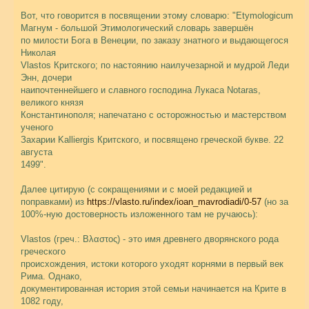
Вот, что говорится в посвящении этому словарю: "Etymologicum
Магнум - большой Этимологический словарь завершён
по милости Бога в Венеции, по заказу знатного и выдающегося
Николая
Vlastos Критского; по настоянию наилучезарной и мудрой Леди
Энн, дочери
наипочтеннейшего и славного господина Лукаса Notaras,
великого князя
Константинополя; напечатано с осторожностью и мастерством
ученого
Захарии Kalliergis Критского, и посвящено греческой букве. 22
августа
1499".
Далее цитирую (с сокращениями и с моей редакцией и
поправками) из
https://vlasto.ru/index/ioan_mavrodiadi/0-57
(но за
100%-ную достоверность изложенного там не ручаюсь):
Vlastos (греч.: Βλαστος) - это имя древнего дворянского рода
греческого
происхождения, истоки которого уходят корнями в первый век
Рима. Однако,
документированная история этой семьи начинается на Крите в
1082 году,