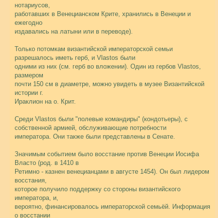
нотариусов,
работавших в Венецианском Крите, хранились в Венеции и
ежегодно
издавались на латыни или в переводе).
Только потомкам византийской императорской семьи
разрешалось иметь герб, и Vlastos были
одними из них (см. герб во вложении). Один из гербов Vlastos,
размером
почти 150 см в диаметре, можно увидеть в музее Византийской
истории г.
Ираклион на о. Крит.
Среди Vlastos были "полевые командиры" (кондотьеры), с
собственной армией, обслуживающие потребности
императора. Они также были представлены в Сенате.
Значимым событием было восстание против Венеции Иосифа
Власто (род. в 1410 в
Ретимно - казнен венецианцами в августе 1454). Он был лидером
восстания,
которое получило поддержку со стороны византийского
императора, и,
вероятно, финансировалось императорской семьёй. Информация
о восстании