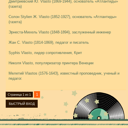
Дмитриевский Ю. Vlasto (1869-1944), основатель «Атлантиды»
(газета)
Солон Stylien Ж. Vlasto (1852-1927), основатель «Атлантиды»
(газета)
Эрнеста-Михель Vlasto (1848-1894), заслуженный инженер
Жан С. Vlasto (1814-1869), педагог и писатель
Syphis Vlasto, лидер сопротивления, Крит
Николя Vlasto, популяризатор принтера Венеции
Мелетий Vlastos (1576-1643), известный проповедник, ученый и
педагог.
1
Страница
1
из
1