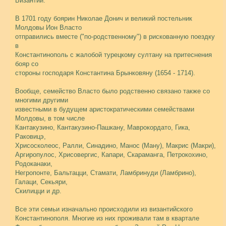
Византии.
В 1701 году боярин Николае Донич и великий постельник
Молдовы Ион Власто
отправились вместе ("по-родственному") в рискованную поездку
в
Константинополь с жалобой турецкому султану на притеснения
бояр со
стороны господаря Константина Брынковяну (1654 - 1714).
Вообще, семейство Власто было родственно связано также со
многими другими
известными в будущем аристократическими семействами
Молдовы, в том числе
Кантакузино, Кантакузино-Пашкану, Маврокордато, Гика,
Раковицэ,
Хрисосколеос, Ралли, Синадино, Манос (Ману), Макрис (Макри),
Аргиропулос, Хрисовергис, Капари, Скараманга, Петрокохино,
Родоканаки,
Негропонте, Бальтацци, Стамати, Ламбринуди (Ламбрино),
Галаци, Секьяри,
Скилицци и др.
Все эти семьи изначально происходили из византийского
Константинополя. Многие из них проживали там в квартале