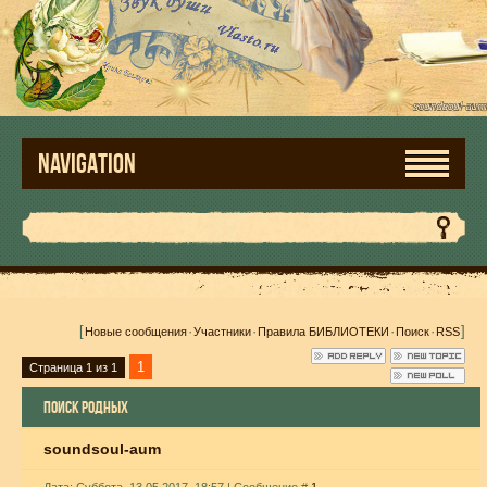
NAVIGATION
[
·
·
·
·
]
Новые сообщения
Участники
Правила БИБЛИОТЕКИ
Поиск
RSS
1
Страница
1
из
1
ПОИСК РОДНЫХ
soundsoul-aum