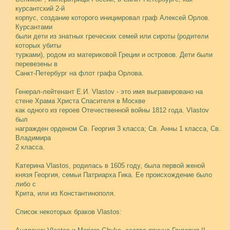
курсантский 2-й
корпус, создание которого инициировал граф Алексей Орлов.
Курсантами
были дети из знатных греческих семей или сироты (родители
которых убиты
турками), родом из материковой Греции и островов. Дети были
перевезены в
Санкт-Петербург на флот графа Орлова.
Генерал-лейтенант Е.И. Vlastov - это имя выгравировано на
стене Храма Христа Спасителя в Москве
как одного из героев Отечественной войны 1812 года. Vlastov
был
награжден орденом Св. Георгия 3 класса; Св. Анны 1 класса, Св.
Владимира
2 класса.
Катерина Vlastos, родилась в 1605 году, была первой женой
князя Георгия, семьи Патриарха Гика. Ее происхождение было
либо с
Крита, или из Константинополя.
Список некоторых браков Vlastos: