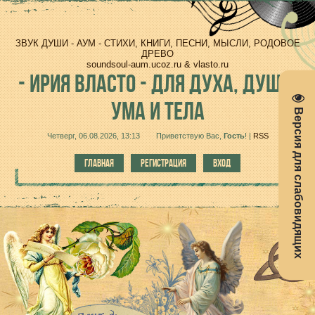
ЗВУК ДУШИ - АУМ - СТИХИ, КНИГИ, ПЕСНИ, МЫСЛИ, РОДОВОЕ
ДРЕВО
soundsoul-aum.ucoz.ru & vlasto.ru
-
ИРИЯ ВЛАСТО - ДЛЯ ДУХА, ДУШИ,
УМА И ТЕЛА
Версия для слабовидящих
Четверг, 06.08.2026, 13:13
Приветствую Вас
,
Гость
!
|
RSS
ГЛАВНАЯ
РЕГИСТРАЦИЯ
ВХОД