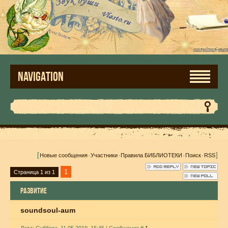
NAVIGATION
[
·
·
·
·
]
Новые сообщения
Участники
Правила БИБЛИОТЕКИ
Поиск
RSS
1
Страница
1
из
1
РАЗВИТИЕ
soundsoul-aum