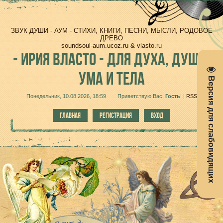
ЗВУК ДУШИ - АУМ - СТИХИ, КНИГИ, ПЕСНИ, МЫСЛИ, РОДОВОЕ
ДРЕВО
soundsoul-aum.ucoz.ru & vlasto.ru
-
ИРИЯ ВЛАСТО - ДЛЯ ДУХА, ДУШИ,
УМА И ТЕЛА
Версия для слабовидящих
Понедельник, 10.08.2026, 18:59
Приветствую Вас
,
Гость
!
|
RSS
ГЛАВНАЯ
РЕГИСТРАЦИЯ
ВХОД