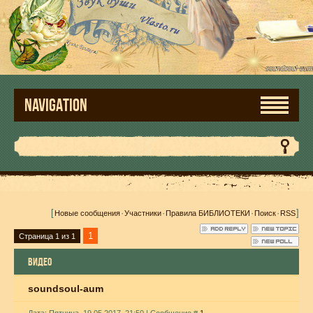
NAVIGATION
[
·
·
·
·
]
Новые сообщения
Участники
Правила БИБЛИОТЕКИ
Поиск
RSS
1
Страница
1
из
1
ВИДЕО
soundsoul-aum