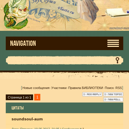
NAVIGATION
[
·
·
·
·
]
Новые сообщения
Участники
Правила БИБЛИОТЕКИ
Поиск
RSS
1
Страница
1
из
1
ЦИТАТЫ
soundsoul-aum