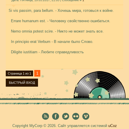
Дата: Пятница, 19.05.2017, 21:05 | Сообщение #
1
Si vis passim, para bellum. - Хочешь мира, готовься к войне.
Errare humanum est. - Человеку свойственно ошибаться.
Nemo omnia potest scire. - Никто не может знать все.
In principio erat Verbum - В начале было Слово.
Diligite iustitiam - Любите справедливость
1
Страница
1
из
1
Copyright MyCorp © 2026
.
Сайт управляется системой
uCoz