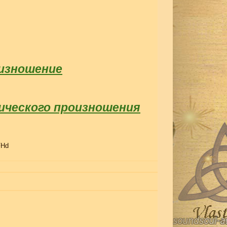
оизношение
ического произношения
FHd