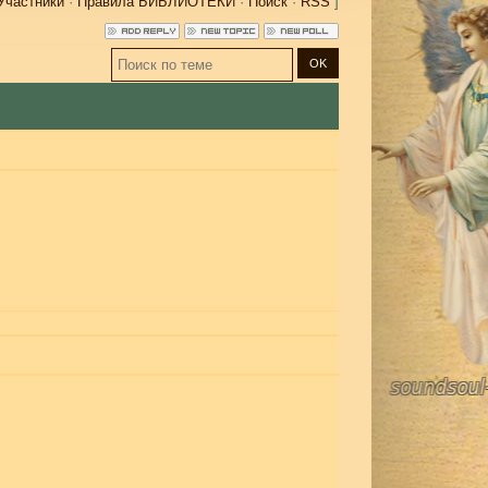
Участники
·
Правила БИБЛИОТЕКИ
·
Поиск
·
RSS
]