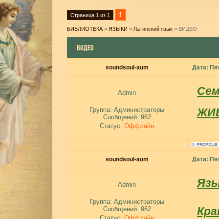
1
Страница
1
из
1
БИБЛИОТЕКА
»
ЯЗЫКИ
»
Латинский язык
»
ВИДЕО
ВИДЕО
soundsoul-aum
Дата: Пя
Сем
Admin
Группа: Администраторы
ЖИ
Сообщений:
962
Статус:
Оффлайн
soundsoul-aum
Дата: Пя
Язы
Admin
Группа: Администраторы
Кра
Сообщений:
962
Статус:
Оффлайн