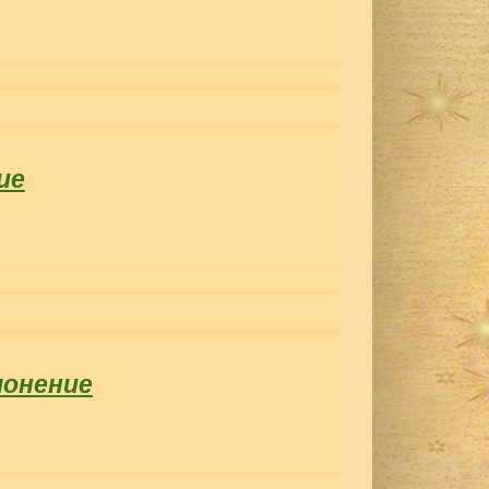
ие
лонение