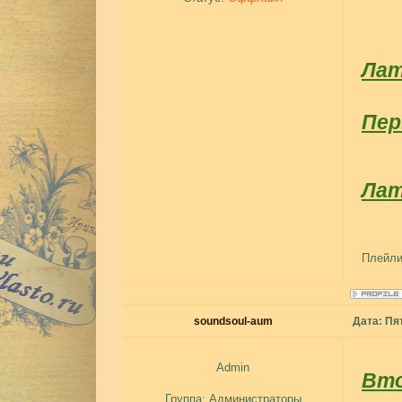
Лат
Пер
Лат
Плейли
soundsoul-aum
Дата: Пя
Admin
Вто
Группа: Администраторы