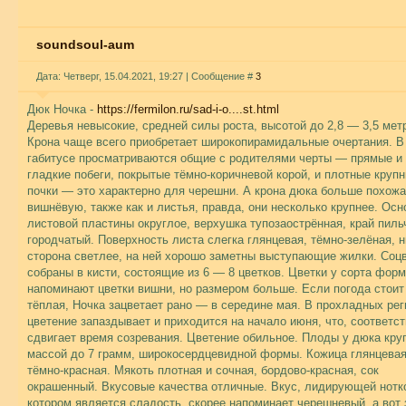
soundsoul-aum
Дата: Четверг, 15.04.2021, 19:27 | Сообщение #
3
Дюк Ночка -
https://fermilon.ru/sad-i-o....st.html
Деревья невысокие, средней силы роста, высотой до 2,8 — 3,5 мет
Крона чаще всего приобретает широкопирамидальные очертания. В
габитусе просматриваются общие с родителями черты — прямые и
гладкие побеги, покрытые тёмно-коричневой корой, и плотные круп
почки — это характерно для черешни. А крона дюка больше похожа
вишнёвую, также как и листья, правда, они несколько крупнее. Осн
листовой пластины округлое, верхушка тупозаострённая, край пиль
городчатый. Поверхность листа слегка глянцевая, тёмно-зелёная, 
сторона светлее, на ней хорошо заметны выступающие жилки. Соц
собраны в кисти, состоящие из 6 — 8 цветков. Цветки у сорта фор
напоминают цветки вишни, но размером больше. Если погода стоит
тёплая, Ночка зацветает рано — в середине мая. В прохладных рег
цветение запаздывает и приходится на начало июня, что, соответст
сдвигает время созревания. Цветение обильное. Плоды у дюка кру
массой до 7 грамм, широкосердцевидной формы. Кожица глянцевая
тёмно-красная. Мякоть плотная и сочная, бордово-красная, сок
окрашенный. Вкусовые качества отличные. Вкус, лидирующей нотк
котором является сладость, скорее напоминает черешневый, а вот 