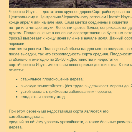
Черешня Ипуть — достаточно крупное деревоСорт районирован по
Центральному и Центрально-Чернозёмному регионам.Цветёт Ипуть
конце апреля или начале мая. Сами цветки соединены в соцветия
по три или четыре штуки. Лепестки цветов белые, соприкасаются др
другом. Плодоношение в основном сосредоточено на букетных вето
Урожай вызревает к концу июня или же в начале июля. Данный сор
черешни
считается ранним. Полноценный объем плодов можно получить на 
после высадки, так что скороплодность сорта средняя. Плодоносит
стабильно и ежегодно по 25–30 кг.Достоинства и недостатки
сортаЧерешня Ипуть имеет свои неоспоримые достоинства. К ним 
отнести:
стабильное плодоношение дерева;
высокую зимостойкость (без труда выдерживает морозы до 
устойчивость к грибковым заболеваниям черешни;
сладость и красоту ягод.
При этом серезными недостатками сорта являются его
самобесплодность,
средний по объёму уровень урожайности, а также большие размер
дерева,