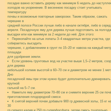
посадке важно оставить дереву как минимум 6 недель до наступле
холодов на укоренение. В весеннюю посадку стоит учитывать
температуру
почвы и возможные повторные заморозки. Таким образом, сажать
черешню в
средней полосе России лучше либо в начале октября, либо в сере
апреля. Посадочную яму для дерева лучше подготовить за полгода
высадки или как минимум за 2 недели до неё. Для этого:
Перекопайте на штык лопаты 3–4 квадратных метра участка, где
собираетесь высадить
черешню, с добавлением в грунт по 15–20 кг навоза на каждый мет
площади
для удобрения земли.
Если уровень грунтовых вод на участке выше 1,5–2 метров, соо
для дерева
небольшой холмик высотой в 60–70 см и диаметром не менее 1 мет
Дно
посадочной ямы при этом нужно будет дополнительно дренировать
крупной
галькой на 5–7 см.
Наметьте яму диаметром 70–80 см и снимите верхние 25 см поч
приготовления плодородной смеси.
К снятой верхней почве добавьте 900 гр древесной золы, 15 кг н
30
гр серного калия и 250 гр суперфосфата, затем смесь тщательно