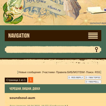
NAVIGATION
[
·
·
·
·
]
Новые сообщения
Участники
Правила БИБЛИОТЕКИ
Поиск
RSS
1
Страница
1
из
1
ЧЕРЕШНИ, ВИШНИ, ДЮКИ
soundsoul-aum