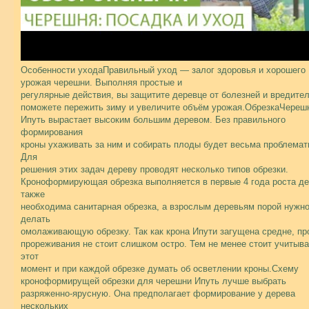
Особенности уходаПравильный уход — залог здоровья и хорошего
урожая черешни. Выполняя простые и
регулярные действия, вы защитите деревце от болезней и вредител
поможете пережить зиму и увеличите объём урожая.ОбрезкаЧереш
Ипуть вырастает высоким большим деревом. Без правильного
формирования
кроны ухаживать за ним и собирать плоды будет весьма проблемат
Для
решения этих задач дереву проводят несколько типов обрезки.
Кроноформирующая обрезка выполняется в первые 4 года роста де
также
необходима санитарная обрезка, а взрослым деревьям порой нужн
делать
омолаживающую обрезку. Так как крона Ипути загущена средне, п
прореживания не стоит слишком остро. Тем не менее стоит учитыва
этот
момент и при каждой обрезке думать об осветлении кроны.Схему
кроноформирущей обрезки для черешни Ипуть лучше выбрать
разряженно-ярусную. Она предполагает формирование у дерева
нескольких