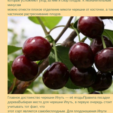
которые усложняют уход за ним и сбор плодов. К незначительным
минусам
можно отнести плохое отделение мякоти черешни от косточки, а та
частичное растрескивание плодов.
Главное достоинство черешни Ипуть — её ягодыПравила посадки
дереваВыбирая место для черешни Ипуть, в первую очередь стоит
учитывать тот факт, что
этот сорт является самобесплодным. Для плодоношения Ипути