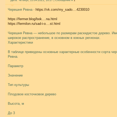
Дата: Четверг, 15.04.2021, 16:27 | Сообщение #
1
Черешня Ревна -
https://vk.com/my_sado....4230010
https://fermer.blog/bok....na.html
https://fermilon.ru/sad-i-o....st.html
Черешня Ревна — небольшое по размерам раскидистое дерево. Им
широкое распространение, в основном в южных регионах.
Характеристики
В таблице приведены основные характерные особенности сорта че
Ревна.
Параметр
Значение
Тип культуры
Плодовое косточковое дерево
Высота, м
До 3