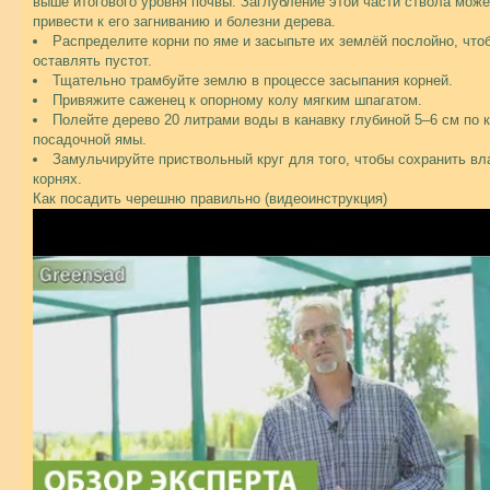
выше итогового уровня почвы. Заглубление этой части ствола може
привести к его загниванию и болезни дерева.
Распределите корни по яме и засыпьте их землёй послойно, что
оставлять пустот.
Тщательно трамбуйте землю в процессе засыпания корней.
Привяжите саженец к опорному колу мягким шпагатом.
Полейте дерево 20 литрами воды в канавку глубиной 5–6 см по 
посадочной ямы.
Замульчируйте приствольный круг для того, чтобы сохранить вл
корнях.
Как посадить черешню правильно (видеоинструкция)