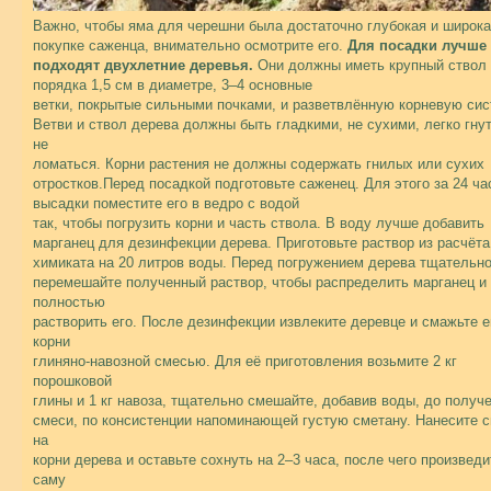
Важно, чтобы яма для черешни была достаточно глубокая и широк
покупке саженца, внимательно осмотрите его.
Для посадки лучше 
подходят двухлетние деревья.
Они должны иметь крупный ствол
порядка 1,5 см в диаметре, 3–4 основные
ветки, покрытые сильными почками, и разветвлённую корневую сис
Ветви и ствол дерева должны быть гладкими, не сухими, легко гну
не
ломаться. Корни растения не должны содержать гнилых или сухих
отростков.Перед посадкой подготовьте саженец. Для этого за 24 ча
высадки поместите его в ведро с водой
так, чтобы погрузить корни и часть ствола. В воду лучше добавить
марганец для дезинфекции дерева. Приготовьте раствор из расчёта
химиката на 20 литров воды. Перед погружением дерева тщательн
перемешайте полученный раствор, чтобы распределить марганец и
полностью
растворить его. После дезинфекции извлеките деревце и смажьте е
корни
глиняно-навозной смесью. Для её приготовления возьмите 2 кг
порошковой
глины и 1 кг навоза, тщательно смешайте, добавив воды, до получ
смеси, по консистенции напоминающей густую сметану. Нанесите 
на
корни дерева и оставьте сохнуть на 2–3 часа, после чего произведи
саму