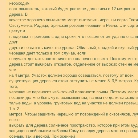
необходим
сорт-опылитель, который будет расти не далее чем в 12 метрах от
дерева. В
качестве хорошего опылителя могут выступить черешни сорта Тютч
Овстуженка, Радица, Брянская розовая черешня и Ревна. Эти сорта
цветут и
плодоносят примерно в одни сроки, что позволяет им удачно опыля
друг
друга и повышать качество урожая.Обильный, сладкий и вкусный 
черешня даёт только в том случае, если
получает достаточное количество солнечного света. Поэтому мест
дерева стоит выбирать открытое, отдалённое от высоких стен не м
чем
на 4 метра. Участок должен хорошо освещаться, поэтому от всех
существующих деревьев стоит отступить не менее 3–3,5 метров. К
того,
черешня не переносит избыточной влажности почвы. Поэтому мест
посадки должно быть чуть возвышенным, на нем не должны скапли
талые воды, а уровень грунтовых вод на участке не должен превы
1,5–2
метров. Чтобы защитить черешню от повреждений и сквозняков, л
всего
выбрать для дерева солнечное пространство, которое при этом буд
защищено небольшим забором.Саму посадку дерева можно проводи
осенью, так и весной. При осенней