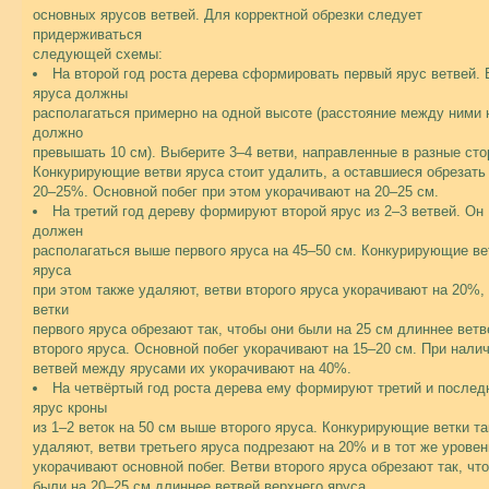
основных ярусов ветвей. Для корректной обрезки следует
придерживаться
следующей схемы:
На второй год роста дерева сформировать первый ярус ветвей. 
яруса должны
располагаться примерно на одной высоте (расстояние между ними 
должно
превышать 10 см). Выберите 3–4 ветви, направленные в разные сто
Конкурирующие ветви яруса стоит удалить, а оставшиеся обрезать
20–25%. Основной побег при этом укорачивают на 20–25 см.
На третий год дереву формируют второй ярус из 2–3 ветвей. Он
должен
располагаться выше первого яруса на 45–50 см. Конкурирующие ве
яруса
при этом также удаляют, ветви второго яруса укорачивают на 20%,
ветки
первого яруса обрезают так, чтобы они были на 25 см длиннее ветв
второго яруса. Основной побег укорачивают на 15–20 см. При нали
ветвей между ярусами их укорачивают на 40%.
На четвёртый год роста дерева ему формируют третий и послед
ярус кроны
из 1–2 веток на 50 см выше второго яруса. Конкурирующие ветки т
удаляют, ветви третьего яруса подрезают на 20% и в тот же уровен
укорачивают основной побег. Ветви второго яруса обрезают так, чт
были на 20–25 см длиннее ветвей верхнего яруса.