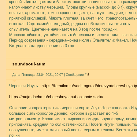
кроной. Листья цветом и блеском похожи на вишневые, а по размер
напоминают листву черешни. Плоды крупные (массой до 8 г), округ
сочные, ароматные, темно-красного цвета, на вкус - сладкие, с легк
приятной кислинкой. Мякоть плотная, за счет чего, транспортабель
высокая. Сорт самобесплодный, рядом необходимо высаживать
опылитель. Цветение начинается на 3 год после посадки.
Морозостойкость, устойчивость к болезням и вредителям - высокая.
Период созревания - середина-конец июля / Опылители: Факел, Ноч
Вступает в плодоношение на 3 год
soundsoul-aum
Дата: Пятница, 23.04.2021, 20:07 | Сообщение #
5
Черешня Ипуть -
https://fermilon.ru/sad-i-ogorod/derevya/chereshnya-ip
https://maja-dacha.ru/chereshnya-iput-opisanie-sorta/
Описание и характеристика черешни сорта ИпутьЧерешня сорта Ип
большое сильнорослое дерево, которое вырастает до 4–5
метров в высоту. Крона имеет широкопиромидальную форму, немно
приподнята, средняя по облиствленности. Побеги Ипути прямые, то
неопушенные, имеют оливковый цвет с серым оттенком. Вегетатив
почки