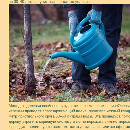
по 30–40 литров, учитывая погодные условия.
Молодые деревья особенно нуждаются в регулярном поливеОсень
черешни проводят влагозаряжающий полив, проливая каждый квад
метр приствольного круга 50–60 литрами воды. Эта процедура помо
дереву укрепить корневую систему и легче пережить зимние мороз
Проводить полив лучше всего методом дождевания или же сформи