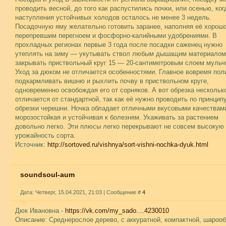
проводить весной, до того как распустились почки, или осенью, ког
наступления устойчивых холодов осталось не менее 3 недель.
Посадочную яму желательно готовить заранее, наполняя её хорош
перепревшим перегноем и фосфорно-калийными удобрениями. В
прохладных регионах первые 3 года после посадки саженец нужно
утеплять на зиму — укутывать ствол любым дышащим материалом
закрывать приствольный круг 15 — 20-сантиметровым слоем мульч
Уход за дюком не отличается особенностями. Главное вовремя пол
подкармливать вишню и рыхлить почву в приствольном круге,
одновременно освобождая его от сорняков. А вот обрезка нескольк
отличается от стандартной, так как её нужно проводить по принцип
обрезки черешни. Ночка обладает отличными вкусовыми качествами
морозостойкая и устойчивая к болезням. Ухаживать за растением
довольно легко. Эти плюсы легко перекрывают не совсем высокую
урожайность сорта.
Источник:
http://sortoved.ru/vishnya/sort-vishni-nochka-dyuk.html
soundsoul-aum
Дата: Четверг, 15.04.2021, 21:03 | Сообщение #
4
Дюк Ивановна -
https://vk.com/my_sado....4230010
Описание: Среднерослое дерево, с аккуратной, компактной, шароо