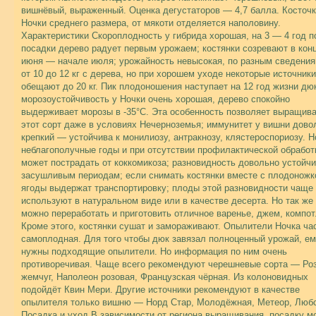
вишнёвый, выраженный. Оценка дегустаторов — 4,7 балла. Косточк
Ночки среднего размера, от мякоти отделяется наполовину.
Характеристики Скороплодность у гибрида хорошая, на 3 — 4 год п
посадки дерево радует первым урожаем; костянки созревают в кон
июня — начале июля; урожайность невысокая, по разным сведени
от 10 до 12 кг с дерева, но при хорошем уходе некоторые источники
обещают до 20 кг. Пик плодоношения наступает на 12 год жизни дю
морозоустойчивость у Ночки очень хорошая, дерево спокойно
выдерживает морозы в -35°С. Эта особенность позволяет выращив
этот сорт даже в условиях Нечерноземья; иммунитет у вишни дово
крепкий — устойчива к монилиозу, антракнозу, клястероспориозу. Н
неблагополучные годы и при отсутствии профилактической обработ
может пострадать от коккомикоза; разновидность довольно устойчи
засушливым периодам; если снимать костянки вместе с плодоножк
ягоды выдержат транспортировку; плоды этой разновидности чаще 
используют в натуральном виде или в качестве десерта. Но так же
можно переработать и приготовить отличное варенье, джем, компот
Кроме этого, костянки сушат и замораживают. Опылители Ночка ча
самоплодная. Для того чтобы дюк завязал полноценный урожай, е
нужны подходящие опылители. Но информация по ним очень
противоречивая. Чаще всего рекомендуют черешневые сорта — Ро
жемчуг, Наполеон розовая, Французская чёрная. Из колоновидных
подойдёт Квин Мери. Другие источники рекомендуют в качестве
опылителя только вишню — Норд Стар, Молодёжная, Метеор, Любс
Посадка и уход В зависимости от региона выращивания, посадку м