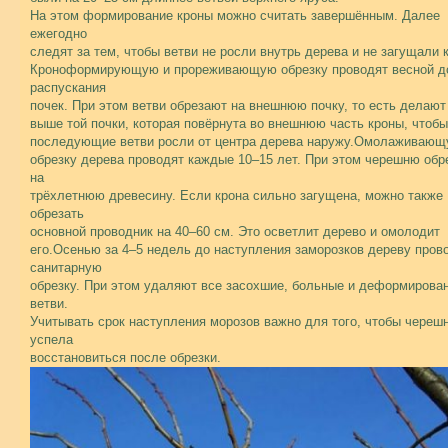
На этом формирование кроны можно считать завершённым. Далее
ежегодно
следят за тем, чтобы ветви не росли внутрь дерева и не загущали к
Кроноформирующую и прореживающую обрезку проводят весной д
распускания
почек. При этом ветви обрезают на внешнюю почку, то есть делают
выше той почки, которая повёрнута во внешнюю часть кроны, чтобы
последующие ветви росли от центра дерева наружу.Омолаживаю
обрезку дерева проводят каждые 10–15 лет. При этом черешню обр
на
трёхлетнюю древесину. Если крона сильно загущена, можно также
обрезать
основной проводник на 40–60 см. Это осветлит дерево и омолодит
его.Осенью за 4–5 недель до наступления заморозков дереву пров
санитарную
обрезку. При этом удаляют все засохшие, больные и деформирова
ветви.
Учитывать срок наступления морозов важно для того, чтобы череш
успела
восстановиться после обрезки.