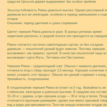
градусов Цельсия дерево выдерживает без особых проблем.
Засухоустойчивость Ревны довольно высока. Однако регулярный п
деревьев все же необходим, особенно в период завязывания и соз
плодов.
Опыление, период цветения и сроки созревания
Цветет черешня Ревна довольно рано. В разных регионах время
зацветания различно, в средней полосе оно приходится на середин
Ревна считается частично самоплодным сортом, но без соседних
деревьев — опылителей урожай будет невелик. Поэтому черешню
высаживают, как правило, группой. В качестве опылителей чаще вс
высаживают сорта Ипуть, Тютчевка или Овстуженка.
Черешня Ревна – среднепоздний сорт. Обычно с момента цветения 
готовности ягод к сбору проходит 2,5 месяца. Хорошая солнечная 
может ускорить этот процесс. Обычно же урожай созревает к концу
Урожайность, плодоношение
В плодоношение черешня Ревна вступает на 5 год. Урожайность ее
стабильная, ежегодная и довольно высокая. В среднем она состав
15–20 кг с дерева, а при хорошем уходе — 30 кг ягод и более. Пло
отличаются крупными размерами, однако они имеют красивый това
вид и редко растрескиваются. Толстая кожура позволяет ягодам бе