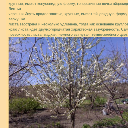
крупные, имеют конусовидную форму, генеративные почки яйцевид
Листья
черешни Ипуть продолговатые, крупные, имеют яйцевидную форму
верхушка
листа заострена и несколько удлинена, тогда как основание кругло
краю листа идёт двуякогородчатая характерная зазубренность. Са
поверхность листа гладкая, немного выгнутая, тёмно-зелёного цвет