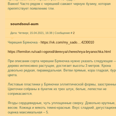
Важно! Часто рядом с черешней сажают черную бузину, которая
препятствует появлению тли.
soundsoul-aum
Дата: Четверг, 15.04.2021, 16:38 | Сообщение #
2
Черешня Бряночка -
https://vk.com/my_sado....4230010
https://fermilon.ru/sad-i-ogorod/derevya/chereshnya-bryanochka.html
При описании сорта черешни Бряночка нужно указать следующее 
дерево интенсивно растущее, достигает высоты 3 метров. Крона
довольно редкая, пирамидальная. Ветви прямые, кора гладкая, бур
цвета.
Листовые пластинки у Бряночки эллиптической формы, заостренны
Цветочки собраны в букетик из трех штук, белые, лепестки не
соприкасаются.
Ягоды сердцевидные, чуть уплощенные сверху. Довольно крупные, 
весом. Кожица и мякоть темно-красные. Вкус сладкий, дегустацион
оценка максимальная – 5.