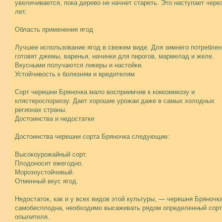
увеличивается, пока дерево не начнет стареть. Это наступает через
лет.
Область применения ягод
Лучшее использование ягод в свежем виде. Для зимнего потреблен
готовят джемы, варенья, начинки для пирогов, мармелад и желе.
Вкусными получаются ликеры и настойки.
Устойчивость к болезням и вредителям
Сорт черешни Бряночка мало восприимчив к коккомикозу и
клястероспориозу. Дает хорошие урожаи даже в самых холодных
регионах страны.
Достоинства и недостатки
Достоинства черешни сорта Бряночка следующие:
Высокоурожайный сорт.
Плодоносит ежегодно.
Морозоустойчивый.
Отменный вкус ягод.
Недостаток, как и у всех видов этой культуры, — черешня Бряночк
самобесплодна, необходимо высаживать рядом определенный сорт
опылителя.