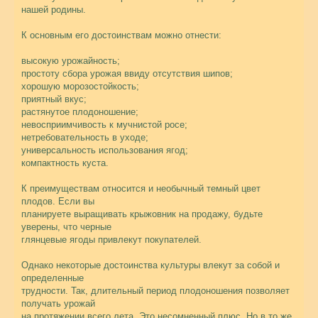
нашей родины.
К основным его достоинствам можно отнести:
высокую урожайность;
простоту сбора урожая ввиду отсутствия шипов;
хорошую морозостойкость;
приятный вкус;
растянутое плодоношение;
невосприимчивость к мучнистой росе;
нетребовательность в уходе;
универсальность использования ягод;
компактность куста.
К преимуществам относится и необычный темный цвет
плодов. Если вы
планируете выращивать крыжовник на продажу, будьте
уверены, что черные
глянцевые ягоды привлекут покупателей.
Однако некоторые достоинства культуры влекут за собой и
определенные
трудности. Так, длительный период плодоношения позволяет
получать урожай
на протяжении всего лета. Это несомненный плюс. Но в то же