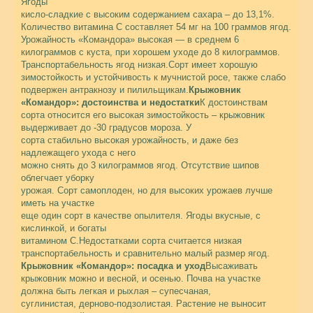
Ягоды
кисло-сладкие с высоким содержанием сахара – до 13,1%.
Количество витамина С составляет 54 мг на 100 граммов ягод.
Урожайность «Командора» высокая — в среднем 6
килограммов с куста, при хорошем уходе до 8 килограммов.
Транспортабельность ягод низкая.Сорт имеет хорошую
зимостойкость и устойчивость к мучнистой росе, также слабо
подвержен антракнозу и пилильщикам.
Крыжовник
«Командор»: достоинства и недостатки
К достоинствам
сорта относится его высокая зимостойкость – крыжовник
выдерживает до -30 градусов мороза. У
сорта стабильно высокая урожайность, и даже без
надлежащего ухода с него
можно снять до 3 килограммов ягод. Отсутствие шипов
облегчает уборку
урожая. Сорт самоплоден, но для высоких урожаев лучше
иметь на участке
еще один сорт в качестве опылителя. Ягоды вкусные, с
кислинкой, и богаты
витамином С.Недостатками сорта считается низкая
транспортабельность и сравнительно малый размер ягод.
Крыжовник «Командор»: посадка и уход
Высаживать
крыжовник можно и весной, и осенью. Почва на участке
должна быть легкая и рыхлая – супесчаная,
суглинистая, дерново-подзолистая. Растение не выносит