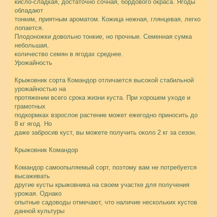
кисло-сладкая, достаточно сочная, бордового окраса. Ягоды
обладают
тонким, приятным ароматом. Кожица нежная, глянцевая, легко
лопается.
Плодоножки довольно тонкие, но прочные. Семенная сумка
небольшая,
количество семян в ягодах среднее.
Урожайность
Крыжовник сорта Командор отличается высокой стабильной
урожайностью на
протяжении всего срока жизни куста. При хорошем уходе и
грамотных
подкормках взрослое растение может ежегодно приносить до
8 кг ягод. Но
даже забросив куст, вы можете получить около 2 кг за сезон.
Крыжовник Командор
Командор самоопыляемый сорт, поэтому вам не потребуется
высаживать
другие кусты крыжовника на своем участке для получения
урожая. Однако
опытные садоводы отмечают, что наличие нескольких кустов
данной культуры