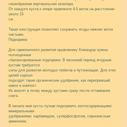
своеобразная вертикальная шпалера.
От каждого куста к опоре привяжите 4-5 веток на расстоянии
около 15
см.
Такая конструкция позволяет сохранить ягоды нижних веток
чистыми.
Подкормка
Для гармоничного развития крыжовнику Командор нужны
полноценные
сбалансированные подкормки. В весенний период ягодным
кустам требуются
силы для развития молодых побегов и бутонизации. Для этих
целей хорошо
подходят такие органические удобрения, как перепревший
навоз и компост.
Их вносят в почву между кустами сразу после оттаивания
снега.
В начале мая кусты лучше подкормить азотосодержащими
минеральными
удобрениями: карбамидом, суперфосфатом, сернокислым
аммонием.