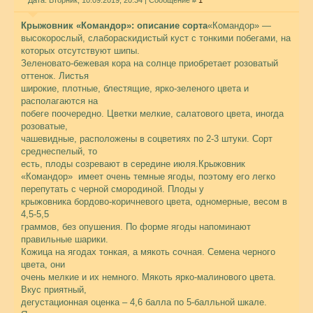
Дата: Вторник, 10.09.2019, 20:34 | Сообщение #
1
Крыжовник «Командор»: описание сорта
«Командор» —
высокорослый, слабораскидистый куст с тонкими побегами, на
которых отсутствуют шипы.
Зеленовато-бежевая кора на солнце приобретает розоватый
оттенок. Листья
широкие, плотные, блестящие, ярко-зеленого цвета и
располагаются на
побеге поочередно. Цветки мелкие, салатового цвета, иногда
розоватые,
чашевидные, расположены в соцветиях по 2-3 штуки. Сорт
среднеспелый, то
есть, плоды созревают в середине июля.Крыжовник
«Командор» имеет очень темные ягоды, поэтому его легко
перепутать с черной смородиной. Плоды у
крыжовника бордово-коричневого цвета, одномерные, весом в
4,5-5,5
граммов, без опушения. По форме ягоды напоминают
правильные шарики.
Кожица на ягодах тонкая, а мякоть сочная. Семена черного
цвета, они
очень мелкие и их немного. Мякоть ярко-малинового цвета.
Вкус приятный,
дегустационная оценка – 4,6 балла по 5-балльной шкале.