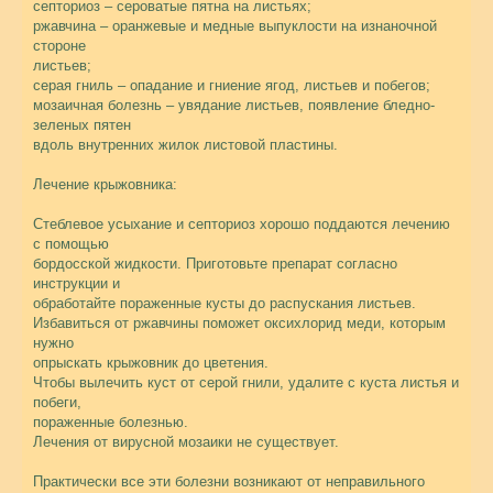
септориоз – сероватые пятна на листьях;
ржавчина – оранжевые и медные выпуклости на изнаночной
стороне
листьев;
серая гниль – опадание и гниение ягод, листьев и побегов;
мозаичная болезнь – увядание листьев, появление бледно-
зеленых пятен
вдоль внутренних жилок листовой пластины.
Лечение крыжовника:
Стеблевое усыхание и септориоз хорошо поддаются лечению
с помощью
бордосской жидкости. Приготовьте препарат согласно
инструкции и
обработайте пораженные кусты до распускания листьев.
Избавиться от ржавчины поможет оксихлорид меди, которым
нужно
опрыскать крыжовник до цветения.
Чтобы вылечить куст от серой гнили, удалите с куста листья и
побеги,
пораженные болезнью.
Лечения от вирусной мозаики не существует.
Практически все эти болезни возникают от неправильного