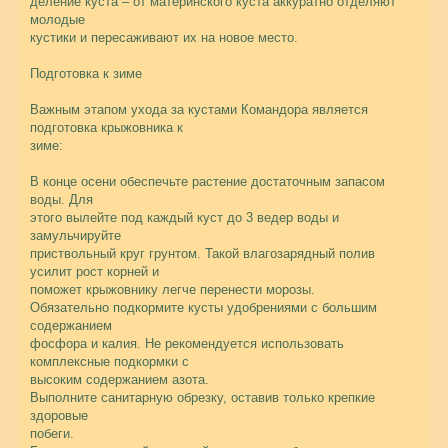
деление куста – от материнского куста аккуратно отделяют
молодые
кустики и пересаживают их на новое место.
Подготовка к зиме
Важным этапом ухода за кустами Командора является
подготовка крыжовника к
зиме:
В конце осени обеспечьте растение достаточным запасом
воды. Для
этого вылейте под каждый куст до 3 ведер воды и
замульчируйте
приствольный круг грунтом. Такой влагозарядный полив
усилит рост корней и
поможет крыжовнику легче перенести морозы.
Обязательно подкормите кусты удобрениями с большим
содержанием
фосфора и калия. Не рекомендуется использовать
комплексные подкормки с
высоким содержанием азота.
Выполните санитарную обрезку, оставив только крепкие
здоровые
побеги.