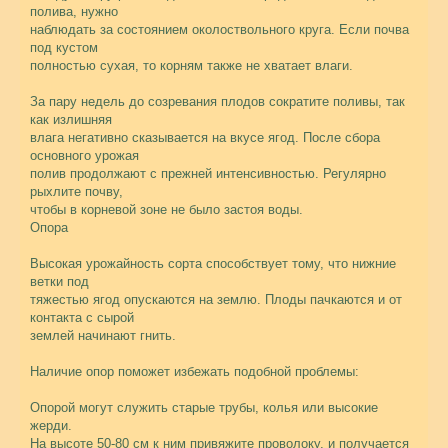
полива, нужно
наблюдать за состоянием околоствольного круга. Если почва
под кустом
полностью сухая, то корням также не хватает влаги.
За пару недель до созревания плодов сократите поливы, так
как излишняя
влага негативно сказывается на вкусе ягод. После сбора
основного урожая
полив продолжают с прежней интенсивностью. Регулярно
рыхлите почву,
чтобы в корневой зоне не было застоя воды.
Опора
Высокая урожайность сорта способствует тому, что нижние
ветки под
тяжестью ягод опускаются на землю. Плоды пачкаются и от
контакта с сырой
землей начинают гнить.
Наличие опор поможет избежать подобной проблемы:
Опорой могут служить старые трубы, колья или высокие
жерди.
На высоте 50-80 см к ним привяжите проволоку, и получается