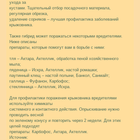
ухода за
кустами. Тщательный отбор посадочного материала,
регулярная обрезка,
удаление сорняков – лучшая профилактика заболеваний
крыжовника.
Также гибрид может поражаться некоторыми вредителями.
Ниже описаны
препараты, которые помогут вам в борьбе с ними:
тля – Актара, Актеллик, обработка пеной хозяйственного
мыла;
пяденица – Искра, Актеллик, настой ромашки;
паутинный клещ – настой полыни, Банкол, Санмайт;
галлица – Фуфанон, Карбофос;
стеклянница – Актеллик, Искра.
Для профилактики поражения крыжовника вредителями
используйте химикаты
системного и контактного действия. Опрыскивание нужно
проводить весной
по зеленому конусу и повторить через 2 недели. Для этих
целей подходят
препараты: Карбофос, Актара, Актеллик.
Источник: