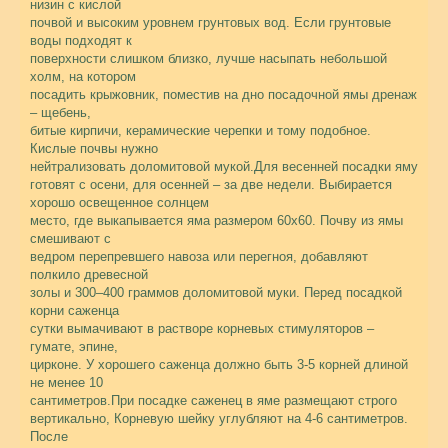
низин с кислой
почвой и высоким уровнем грунтовых вод. Если грунтовые
воды подходят к
поверхности слишком близко, лучше насыпать небольшой
холм, на котором
посадить крыжовник, поместив на дно посадочной ямы дренаж
– щебень,
битые кирпичи, керамические черепки и тому подобное.
Кислые почвы нужно
нейтрализовать доломитовой мукой.
Для весенней посадки яму
готовят с осени, для осенней – за две недели. Выбирается
хорошо освещенное солнцем
место, где выкапывается яма размером 60х60. Почву из ямы
смешивают с
ведром перепревшего навоза или перегноя, добавляют
полкило древесной
золы и 300–400 граммов доломитовой муки. Перед посадкой
корни саженца
сутки вымачивают в растворе корневых стимуляторов –
гумате, эпине,
цирконе. У хорошего саженца должно быть 3-5 корней длиной
не менее 10
сантиметров.При посадке саженец в яме размещают строго
вертикально, Корневую шейку углубляют на 4-6 сантиметров.
После