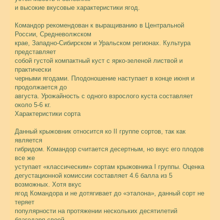
и высокие вкусовые характеристики ягод.
Командор рекомендован к выращиванию в Центральной
России, Средневолжском
крае, Западно-Сибирском и Уральском регионах. Культура
представляет
собой густой компактный куст с ярко-зеленой листвой и
практически
черными ягодами. Плодоношение наступает в конце июня и
продолжается до
августа. Урожайность с одного взрослого куста составляет
около 5-6 кг.
Характеристики сорта
Данный крыжовник относится ко II группе сортов, так как
является
гибридом. Командор считается десертным, но вкус его плодов
все же
уступает «классическим» сортам крыжовника I группы. Оценка
дегустационной комиссии составляет 4.6 балла из 5
возможных. Хотя вкус
ягод Командора и не дотягивает до «эталона», данный сорт не
теряет
популярности на протяжении нескольких десятилетий
благодаря своей