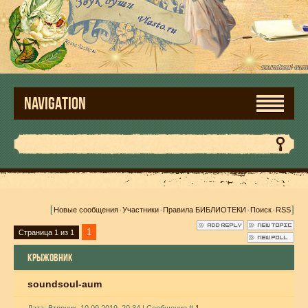
NAVIGATION
[
·
·
·
·
]
Новые сообщения
Участники
Правила БИБЛИОТЕКИ
Поиск
RSS
1
Страница
1
из
1
КРЫЖОВНИК
soundsoul-aum