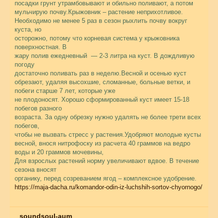
посадки грунт утрамбовывают и обильно поливают, а потом
мульчирую почву.Крыжовник – растение неприхотливое.
Необходимо не менее 5 раз в сезон рыхлить почву вокруг
куста, но
осторожно, потому что корневая система у крыжовника
поверхностная. В
жару полив ежедневный — 2-3 литра на куст. В дождливую
погоду
достаточно поливать раз в неделю.Весной и осенью куст
обрезают, удаляя высохшие, сломанные, больные ветки, и
побеги старше 7 лет, которые уже
не плодоносят. Хорошо сформированный куст имеет 15-18
побегов разного
возраста. За одну обрезку нужно удалять не более трети всех
побегов,
чтобы не вызвать стресс у растения.Удобряют молодые кусты
весной, внося нитрофоску из расчета 40 граммов на ведро
воды и 20 граммов мочевины,
Для взрослых растений норму увеличивают вдвое. В течение
сезона вносят
органику, перед созреванием ягод – комплексное удобрение.
https://maja-dacha.ru/komandor-odin-iz-luchshih-sortov-chyornogo/
soundsoul-aum