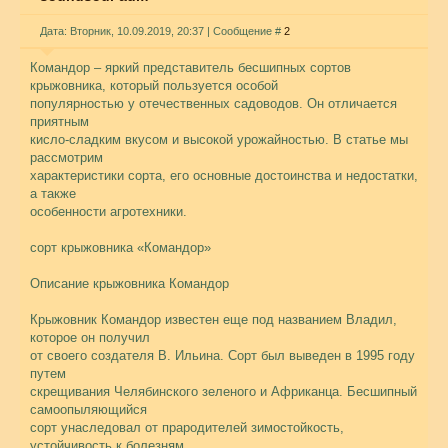
Дата: Вторник, 10.09.2019, 20:37 | Сообщение #
2
Командор – яркий представитель бесшипных сортов
крыжовника, который пользуется особой
популярностью у отечественных садоводов. Он отличается
приятным
кисло-сладким вкусом и высокой урожайностью. В статье мы
рассмотрим
характеристики сорта, его основные достоинства и недостатки,
а также
особенности агротехники.
сорт крыжовника «Командор»
Описание крыжовника Командор
Крыжовник Командор известен еще под названием Владил,
которое он получил
от своего создателя В. Ильина. Сорт был выведен в 1995 году
путем
скрещивания Челябинского зеленого и Африканца. Бесшипный
самоопыляющийся
сорт унаследовал от прародителей зимостойкость,
устойчивость к болезням