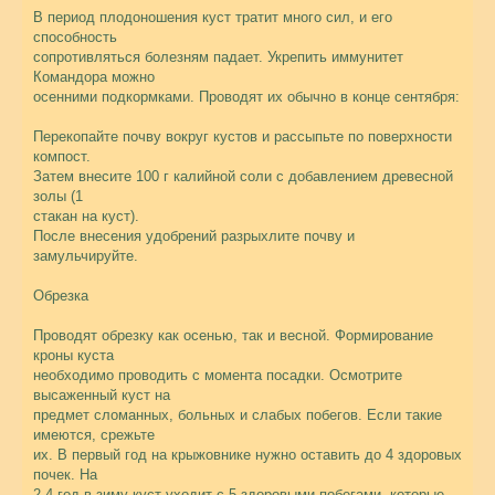
В период плодоношения куст тратит много сил, и его
способность
сопротивляться болезням падает. Укрепить иммунитет
Командора можно
осенними подкормками. Проводят их обычно в конце сентября:
Перекопайте почву вокруг кустов и рассыпьте по поверхности
компост.
Затем внесите 100 г калийной соли с добавлением древесной
золы (1
стакан на куст).
После внесения удобрений разрыхлите почву и
замульчируйте.
Обрезка
Проводят обрезку как осенью, так и весной. Формирование
кроны куста
необходимо проводить с момента посадки. Осмотрите
высаженный куст на
предмет сломанных, больных и слабых побегов. Если такие
имеются, срежьте
их. В первый год на крыжовнике нужно оставить до 4 здоровых
почек. На
2-4 год в зиму куст уходит с 5 здоровыми побегами, которые