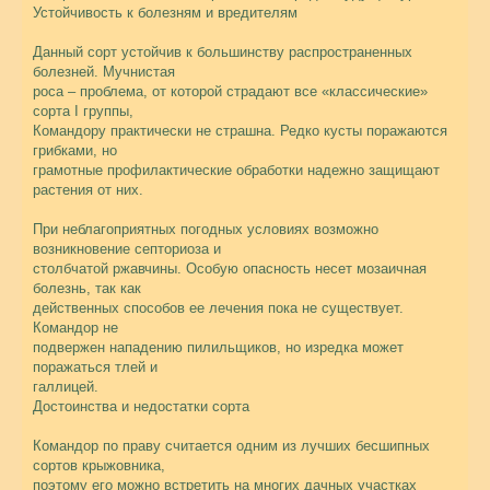
Устойчивость к болезням и вредителям
Данный сорт устойчив к большинству распространенных
болезней. Мучнистая
роса – проблема, от которой страдают все «классические»
сорта I группы,
Командору практически не страшна. Редко кусты поражаются
грибками, но
грамотные профилактические обработки надежно защищают
растения от них.
При неблагоприятных погодных условиях возможно
возникновение септориоза и
столбчатой ржавчины. Особую опасность несет мозаичная
болезнь, так как
действенных способов ее лечения пока не существует.
Командор не
подвержен нападению пилильщиков, но изредка может
поражаться тлей и
галлицей.
Достоинства и недостатки сорта
Командор по праву считается одним из лучших бесшипных
сортов крыжовника,
поэтому его можно встретить на многих дачных участках