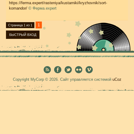
https://ferma.expert/rasteniya/kustarniki/kryzhovnik/sort-
komandor/
© Ферма.expert
1
Страница
1
из
1
Copyright MyCorp © 2026
.
Сайт управляется системой
uCoz