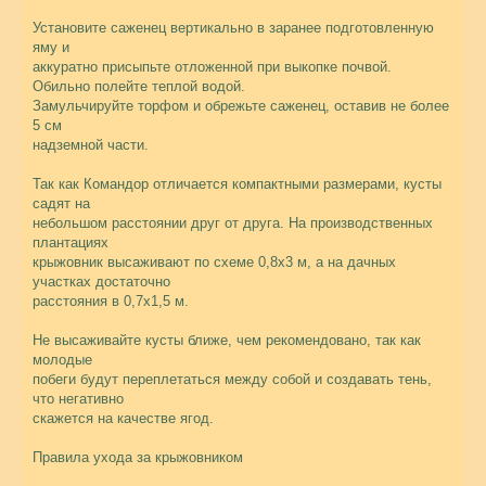
Установите саженец вертикально в заранее подготовленную
яму и
аккуратно присыпьте отложенной при выкопке почвой.
Обильно полейте теплой водой.
Замульчируйте торфом и обрежьте саженец, оставив не более
5 см
надземной части.
Так как Командор отличается компактными размерами, кусты
садят на
небольшом расстоянии друг от друга. На производственных
плантациях
крыжовник высаживают по схеме 0,8х3 м, а на дачных
участках достаточно
расстояния в 0,7х1,5 м.
Не высаживайте кусты ближе, чем рекомендовано, так как
молодые
побеги будут переплетаться между собой и создавать тень,
что негативно
скажется на качестве ягод.
Правила ухода за крыжовником