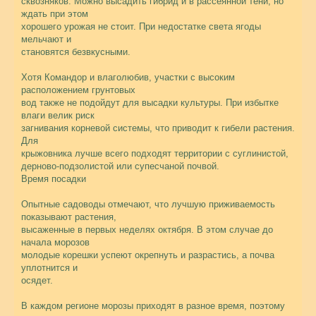
сквозняков. Можно высадить гибрид и в рассеянной тени, но
ждать при этом
хорошего урожая не стоит. При недостатке света ягоды
мельчают и
становятся безвкусными.
Хотя Командор и влаголюбив, участки с высоким
расположением грунтовых
вод также не подойдут для высадки культуры. При избытке
влаги велик риск
загнивания корневой системы, что приводит к гибели растения.
Для
крыжовника лучше всего подходят территории с суглинистой,
дерново-подзолистой или супесчаной почвой.
Время посадки
Опытные садоводы отмечают, что лучшую приживаемость
показывают растения,
высаженные в первых неделях октября. В этом случае до
начала морозов
молодые корешки успеют окрепнуть и разрастись, а почва
уплотнится и
осядет.
В каждом регионе морозы приходят в разное время, поэтому