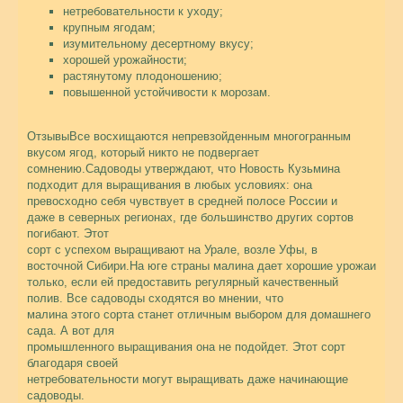
нетребовательности к уходу;
крупным ягодам;
изумительному десертному вкусу;
хорошей урожайности;
растянутому плодоношению;
повышенной устойчивости к морозам.
Отзывы
Все восхищаются непревзойденным многогранным
вкусом ягод, который никто не подвергает
сомнению.Садоводы утверждают, что Новость Кузьмина
подходит для выращивания в любых условиях: она
превосходно себя чувствует в средней полосе России и
даже в северных регионах, где большинство других сортов
погибают. Этот
сорт с успехом выращивают на Урале, возле Уфы, в
восточной Сибири.На юге страны малина дает хорошие урожаи
только, если ей предоставить регулярный качественный
полив. Все садоводы сходятся во мнении, что
малина этого сорта станет отличным выбором для домашнего
сада. А вот для
промышленного выращивания она не подойдет. Этот сорт
благодаря своей
нетребовательности могут выращивать даже начинающие
садоводы.