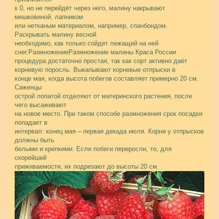
к 0, но не перейдёт через него, малину накрывают
мешковиной, лапником
или нетканым материалом, например, спанбондом.
Раскрывать малину весной
необходимо, как только сойдет лежащий на ней
снег.РазмножениеРазмножение малины Краса России
процедура достаточно простая, так как сорт активно даёт
корневую поросль. Выкапывают корневые отпрыски в
конце мая, когда высота побегов составляет примерно 20 см.
Саженцы
острой лопатой отделяют от материнского растения, после
чего высаживают
на новое место. При таком способе размножения срок посадки
попадает в
интервал: конец мая – первая декада июля. Корни у отпрысков
должны быть
белыми и крепкими. Если побеги переросли, то, для
скорейшей
приживаемости, их подрезают до высоты 20 см.