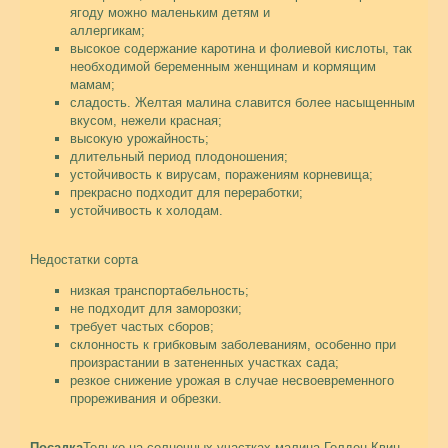
ягоду можно маленьким детям и
аллергикам;
высокое содержание каротина и фолиевой кислоты, так
необходимой беременным женщинам и кормящим
мамам;
сладость. Желтая малина славится более насыщенным
вкусом, нежели красная;
высокую урожайность;
длительный период плодоношения;
устойчивость к вирусам, поражениям корневища;
прекрасно подходит для переработки;
устойчивость к холодам.
Недостатки сорта
низкая транспортабельность;
не подходит для заморозки;
требует частых сборов;
склонность к грибковым заболеваниям, особенно при
произрастании в затененных участках сада;
резкое снижение урожая в случае несвоевременного
прореживания и обрезки.
Посадка
Только на солнечных участках малина Голден Квин