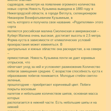
садоводов, несмотря на появление огромного количества
новых сортов.Новость Кузьмина выведена в 1880 году в
Нижегородской области, в городе Ветлуга, селекционером
Никанором Вонифатьевичем Кузьминым, в
честь которого и получила свое название. «Родителями» этого
сорта
являются российская малина Смоленская и американская –
Куберт.
Малина очень высокая, достигает высоты в 2,5 метра.
Форма куста в зависимости от климатических условий
произрастания может изменяться. В
центральных и южных областях она раскидистая, а на севере
–
прямостоячая. Новость Кузьмина почти не дает корневых
отпрысков, что
облегчает уход за ней и усложняет размножение.Количество
побегов замещения среднее. С возрастом способность куста к
образованию побегов понижается. Молодые стебли светло-
зеленые,
прошлогодние – приобретают коричневый цвет. Побеги
покрыты восковым
налетом и небольшим количеством шипов, основная масса
которых
располагается в нижней части. Есть небольшие шипы и на
нижней