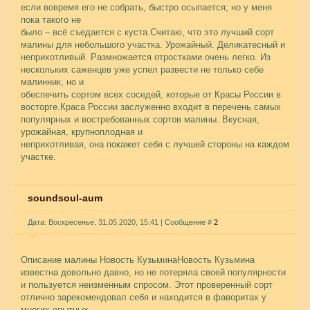
если вовремя его не собрать, быстро осыпается; но у меня
пока такого не
было – всё съедается с куста.Считаю, что это лучший сорт
малины для небольшого участка. Урожайный. Деликатесный и
неприхотливый. Размножается отростками очень легко. Из
нескольких саженцев уже успел развести не только себе
малинник, но и
обеспечить сортом всех соседей, которые от Красы России в
восторге.Краса России заслуженно входит в перечень самых
популярных и востребованных сортов малины. Вкусная,
урожайная, крупноплодная и
неприхотливая, она покажет себя с лучшей стороны на каждом
участке.
soundsoul-aum
Дата: Воскресенье, 31.05.2020, 15:41 | Сообщение #
2
Описание малины Новость КузьминаНовость Кузьмина
известна довольно давно, но не потеряла своей популярности
и пользуется неизменным спросом. Этот проверенный сорт
отлично зарекомендовал себя и находится в фаворитах у
многих опытных