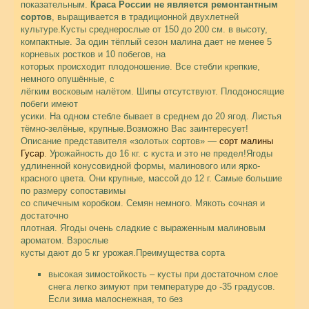
показательным.
Краса России не является ремонтантным
сортов
, выращивается в традиционной двухлетней
культуре.Кусты среднерослые от 150 до 200 см. в высоту,
компактные. За один тёплый сезон малина дает не менее 5
корневых ростков и 10 побегов, на
которых происходит плодоношение. Все стебли крепкие,
немного опушённые, с
лёгким восковым налётом. Шипы отсутствуют. Плодоносящие
побеги имеют
усики. На одном стебле бывает в среднем до 20 ягод. Листья
тёмно-зелёные, крупные.Возможно Вас заинтересует!
Описание представителя «золотых сортов» —
сорт малины
Гусар
. Урожайность до 16 кг. с куста и это не предел!Ягоды
удлиненной конусовидной формы, малинового или ярко-
красного цвета. Они крупные, массой до 12 г. Самые большие
по размеру сопоставимы
со спичечным коробком. Семян немного. Мякоть сочная и
достаточно
плотная. Ягоды очень сладкие с выраженным малиновым
ароматом. Взрослые
кусты дают до 5 кг урожая.
Преимущества сорта
высокая зимостойкость – кусты при достаточном слое
снега легко зимуют при температуре до -35 градусов.
Если зима малоснежная, то без