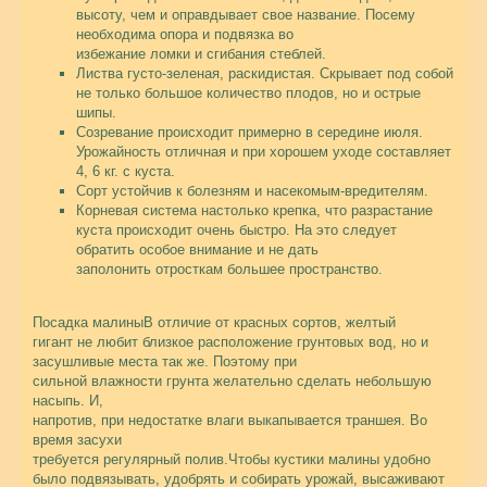
высоту, чем и оправдывает свое название. Посему
необходима опора и подвязка во
избежание ломки и сгибания стеблей.
Листва густо-зеленая, раскидистая. Скрывает под собой
не только большое количество плодов, но и острые
шипы.
Созревание происходит примерно в середине июля.
Урожайность отличная и при хорошем уходе составляет
4, 6 кг. с куста.
Сорт устойчив к болезням и насекомым-вредителям.
Корневая система настолько крепка, что разрастание
куста происходит очень быстро. На это следует
обратить особое внимание и не дать
заполонить отросткам большее пространство.
Посадка малины
В отличие от красных сортов, желтый
гигант не любит близкое расположение грунтовых вод, но и
засушливые места так же. Поэтому при
сильной влажности грунта желательно сделать небольшую
насыпь. И,
напротив, при недостатке влаги выкапывается траншея. Во
время засухи
требуется регулярный полив.Чтобы кустики малины удобно
было подвязывать, удобрять и собирать урожай, высаживают