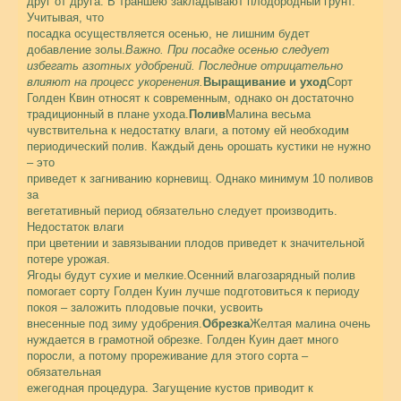
друг от друга. В траншею закладывают плодородный грунт.
Учитывая, что
посадка осуществляется осенью, не лишним будет
добавление золы.
Важно. При посадке осенью следует
избегать азотных удобрений. Последние отрицательно
влияют на процесс укоренения.
Выращивание и уход
Сорт
Голден Квин относят к современным, однако он достаточно
традиционный в плане ухода.
Полив
Малина весьма
чувствительна к недостатку влаги, а потому ей необходим
периодический полив. Каждый день орошать кустики не нужно
– это
приведет к загниванию корневищ. Однако минимум 10 поливов
за
вегетативный период обязательно следует производить.
Недостаток влаги
при цветении и завязывании плодов приведет к значительной
потере урожая.
Ягоды будут сухие и мелкие.Осенний влагозарядный полив
помогает сорту Голден Куин лучше подготовиться к периоду
покоя – заложить плодовые почки, усвоить
внесенные под зиму удобрения.
Обрезка
Желтая малина очень
нуждается в грамотной обрезке. Голден Куин дает много
поросли, а потому прореживание для этого сорта –
обязательная
ежегодная процедура. Загущение кустов приводит к