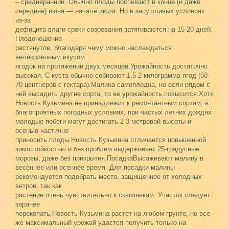
– среднеранний. Обычно плоды поспевают в конце (и даже
середине) июня — начале июля. Но в засушливых условиях
из-за
дефицита влаги сроки созревания затягиваются на 15-20 дней.
Плодоношение
растянутое, благодаря чему можно наслаждаться
великолепным вкусом
ягодок на протяжении двух месяцев.Урожайность достаточно
высокая. С куста обычно собирают 1,5-2 килограмма ягод (50-
70 центнеров с гектара).Малина самоплодна, но если рядом с
ней высадить другие сорта, то ее урожайность повысится.Хотя
Новость Кузьмина не принадлежит к ремонтантным сортам, в
благоприятных погодных условиях, при частых летних дождях
молодые побеги могут достигать 2-3-метровой высоты и
осенью частично
приносить плоды.Новость Кузьмина отличается повышенной
зимостойкостью и без проблем выдерживает 25-градусные
морозы, даже без прикрытия.Посадка
Высаживают малину в
весеннее или осеннее время. Для посадки малины
рекомендуется подобрать место, защищенное от холодных
ветров, так как
растение очень чувствительно к сквознякам. Участок следует
заранее
перекопать.Новость Кузьмина растет на любом грунте, но все
же максимальный урожай удастся получить только на