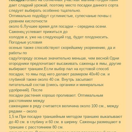
дает сладкий урожай, поэтому место посадки данного сорта
следует выбирать особенно тщательно.
Оптимально подойдут суглинистые, супесчаные почвы с
уровнем кислотности
около 6.
Лучшее время для посадки – середина осени.
Саженец успевает прижиться до
холодов и, уже на следующий год, будет плодоносить.
Погодные условия
осенью также способствуют скорейшему укоренению, да и
работы по
саду/огороду осенью значительно меньше, чем весной.Одни
огородники предпочитают высаживать саженцы в ямы, другие
выбирают траншеи.Если выбор пал на кустовой способ
посадки, то ямы под него делают размером 40х40 см. и
глубиной также около 40 см. Внутрь засыпают
питательный состав (смесь органики и минеральных
удобрений). После
посадки растения хорошо проливают. Оптимальным
расстоянием между
саженцами в ряду считается величина около 100 см., между
рядами – около
1,5 м.При посадке траншейным методом траншею выкапывают
до 40 см. в глубину и 60 см. в ширину. Саженцы размещают в
траншее с расстоянием 80 см.