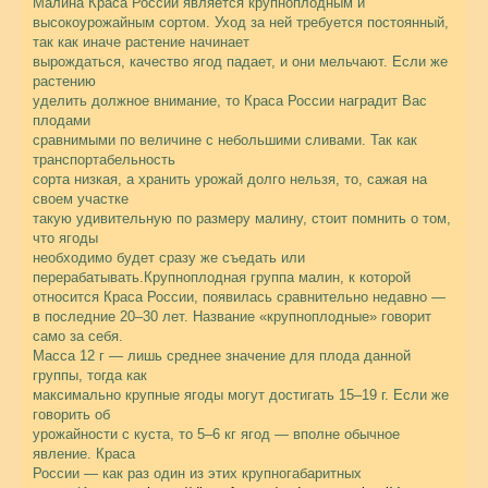
Малина Краса России является крупноплодным и
высокоурожайным сортом. Уход за ней требуется постоянный,
так как иначе растение начинает
вырождаться, качество ягод падает, и они мельчают. Если же
растению
уделить должное внимание, то Краса России наградит Вас
плодами
сравнимыми по величине с небольшими сливами. Так как
транспортабельность
сорта низкая, а хранить урожай долго нельзя, то, сажая на
своем участке
такую удивительную по размеру малину, стоит помнить о том,
что ягоды
необходимо будет сразу же съедать или
перерабатывать.Крупноплодная группа малин, к которой
относится Краса России, появилась сравнительно недавно —
в последние 20–30 лет. Название «крупноплодные» говорит
само за себя.
Масса 12 г — лишь среднее значение для плода данной
группы, тогда как
максимально крупные ягоды могут достигать 15–19 г. Если же
говорить об
урожайности с куста, то 5–6 кг ягод — вполне обычное
явление. Краса
России — как раз один из этих крупногабаритных