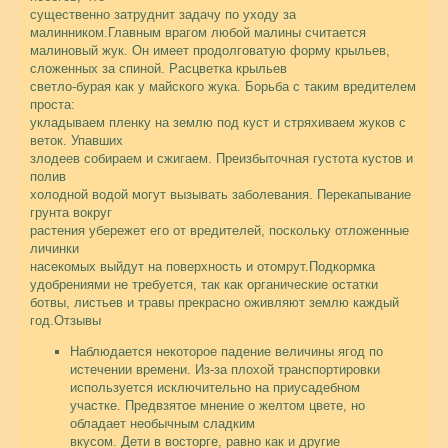
существенно затруднит задачу по уходу за
малинником.Главным врагом любой малины считается
малиновый жук. Он имеет продолговатую форму крыльев,
сложенных за спиной. Расцветка крыльев
светло-бурая как у майского жука. Борьба с таким вредителем
проста:
укладываем пленку на землю под куст и стряхиваем жуков с
веток. Упавших
злодеев собираем и сжигаем. Преизбыточная густота кустов и
полив
холодной водой могут вызывать заболевания. Перекапывание
грунта вокруг
растения убережет его от вредителей, поскольку отложенные
личинки
насекомых выйдут на поверхность и отомрут.Подкормка
удобрениями не требуется, так как органические остатки
ботвы, листьев и травы прекрасно оживляют землю каждый
год.Отзывы
Наблюдается некоторое падение величины ягод по
истечении времени. Из-за плохой транспортировки
используется исключительно на приусадебном
участке. Предвзятое мнение о желтом цвете, но
обладает необычным сладким
вкусом. Дети в восторге, равно как и другие