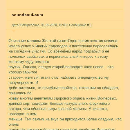
soundsoul-aum
Дата: Воскресенье, 31.05.2020, 15:43 | Сообщение #
3
Описание малины Желтый гигантОдно время желтая малина
имела успех у многих садоводов и постепенно переселялась
на соседние участки. Со временем народ подзабыл о ее
полезных свойствах и первоначальный интерес к этому
желтому чуду немного
поутих. Однако, следуя старой поговорке «все новое – это
хорошо забытое
старое», желтый гигант стал набирать очередную волну
популярности. И
действительно, те лечебные свойства, которыми он обладает,
пришлись по
нраву многим ценителям здорового образа жизни.Во-первых,
данный сорт содержит больше натурального фруктового
сахара, чем обычные виды красной малины. А кислоты,
наоборот, в нем
меньше. Тем самым на вкус он приходится более сладким, что
очень
подходит деткам и больным сахарным диабетом.Во-вторых,