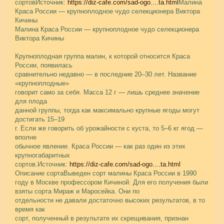
сортовИсточник:
https://diz-cafe.com/sad-ogo....ta.html
Малина
Краса России — крупноплодное чудо селекционера Виктора
Кичины
Малина Краса России — крупноплодное чудо селекционера
Виктора Кичины
Крупноплодная группа малин, к которой относится Краса
России, появилась
сравнительно недавно — в последние 20–30 лет. Название
«крупноплодные»
говорит само за себя. Масса 12 г — лишь среднее значение
для плода
данной группы, тогда как максимально крупные ягоды могут
достигать 15–19
г. Если же говорить об урожайности с куста, то 5–6 кг ягод —
вполне
обычное явление. Краса России — как раз один из этих
крупногабаритных
сортов.Источник:
https://diz-cafe.com/sad-ogo....ta.html
Описание сортаВыведен сорт малины Краса России в 1990
году в Москве профессором Кичиной. Для его получения были
взяты сорта Мираж и Маросейка. Они по
отдельности не давали достаточно высоких результатов, в то
время как
сорт, полученный в результате их скрещивания, признан