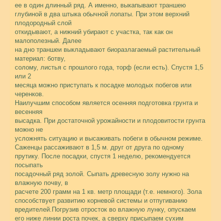
ее в один длинный ряд. А именно, выкапывают траншею
глубиной в два штыка обычной лопаты. При этом верхний
плодородный слой
откидывают, а нижний убирают с участка, так как он
малополезный. Далее
на дно траншеи выкладывают биоразлагаемый растительный
материал: ботву,
солому, листья с прошлого года, торф (если есть). Спустя 1,5
или 2
месяца можно приступать к посадке молодых побегов или
черенков.
Наилучшим способом является осенняя подготовка грунта и
весенняя
высадка. При достаточной урожайности и плодовитости грунта
можно не
усложнять ситуацию и высаживать побеги в обычном режиме.
Саженцы рассаживают в 1,5 м. друг от друга по одному
прутику. После посадки, спустя 1 неделю, рекомендуется
посыпать
посадочный ряд золой. Сыпать древесную золу нужно на
влажную почву, в
расчете 200 грамм на 1 кв. метр площади (т.е. немного). Зола
способствует развитию корневой системы и отпугиванию
вредителей.Погрузив отросток во влажную лунку, опускаем
его ниже линии роста почек, а сверху присыпаем сухим