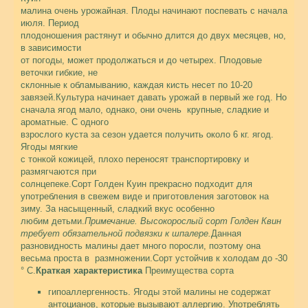
малина очень урожайная. Плоды начинают поспевать c начала
июля. Период
плодоношения растянут и обычно длится до двух месяцев, но,
в зависимости
от погоды, может продолжаться и до четырех. Плодовые
веточки гибкие, не
склонные к обламыванию, каждая кисть несет по 10-20
завязей.Культура начинает давать урожай в первый же год. Но
сначала ягод мало, однако, они очень крупные, сладкие и
ароматные. С одного
взрослого куста за сезон удается получить около 6 кг. ягод.
Ягоды мягкие
с тонкой кожицей, плохо переносят транспортировку и
размягчаются при
солнцепеке.Сорт Голден Куин прекрасно подходит для
употребления в свежем виде и приготовления заготовок на
зиму. За насыщенный, сладкий вкус особенно
любим детьми.
Примечание. Высокорослый сорт Голден Квин
требует обязательной подвязки к шпалере.
Данная
разновидность малины дает много поросли, поэтому она
весьма проста в размножении.Сорт устойчив к холодам до -30
° C.
Краткая характеристика
Преимущества сорта
гипоаллергенность. Ягоды этой малины не содержат
антоцианов, которые вызывают аллергию. Употреблять