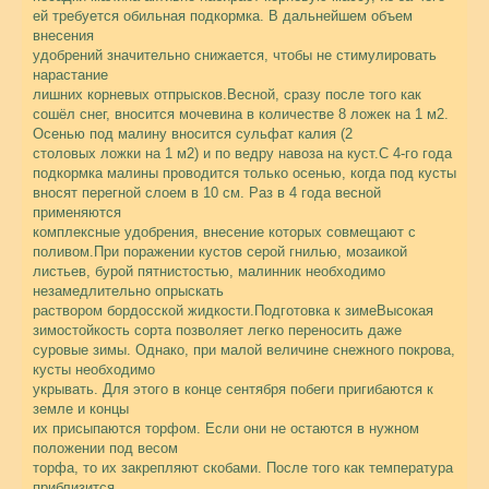
ей требуется обильная подкормка. В дальнейшем объем
внесения
удобрений значительно снижается, чтобы не стимулировать
нарастание
лишних корневых отпрысков.Весной, сразу после того как
сошёл снег, вносится мочевина в количестве 8 ложек на 1 м2.
Осенью под малину вносится сульфат калия (2
столовых ложки на 1 м2) и по ведру навоза на куст.С 4-го года
подкормка малины проводится только осенью, когда под кусты
вносят перегной слоем в 10 см. Раз в 4 года весной
применяются
комплексные удобрения, внесение которых совмещают с
поливом.При поражении кустов серой гнилью, мозаикой
листьев, бурой пятнистостью, малинник необходимо
незамедлительно опрыскать
раствором бордосской жидкости.Подготовка к зимеВысокая
зимостойкость сорта позволяет легко переносить даже
суровые зимы. Однако, при малой величине снежного покрова,
кусты необходимо
укрывать. Для этого в конце сентября побеги пригибаются к
земле и концы
их присыпаются торфом. Если они не остаются в нужном
положении под весом
торфа, то их закрепляют скобами. После того как температура
приблизится