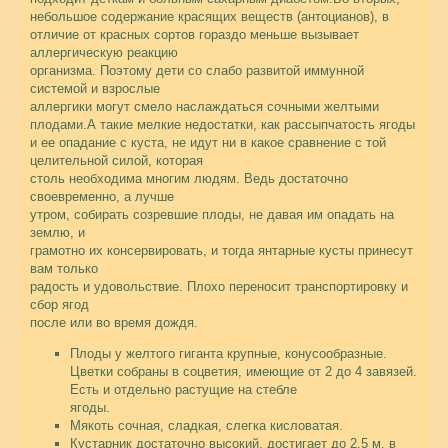
небольшое содержание красящих веществ (антоцианов), в
отличие от красных сортов гораздо меньше вызывает
аллергическую реакцию
организма. Поэтому дети со слабо развитой иммунной
системой и взрослые
аллергики могут смело наслаждаться сочными желтыми
плодами.
А такие мелкие недостатки, как рассыпчатость ягоды
и ее опадание с куста, не идут ни в какое сравнение с той
целительной силой, которая
столь необходима многим людям. Ведь достаточно
своевременно, а лучше
утром, собирать созревшие плоды, не давая им опадать на
землю, и
грамотно их консервировать, и тогда янтарные кусты принесут
вам только
радость и удовольствие. Плохо переносит транспортировку и
сбор ягод
после или во время дождя.
Плоды у желтого гиганта крупные, конусообразные.
Цветки собраны в соцветия, имеющие от 2 до 4 завязей.
Есть и отдельно растущие на стебле
ягоды.
Мякоть сочная, сладкая, слегка кисловатая.
Кустарник достаточно высокий, достигает до 2,5 м. в