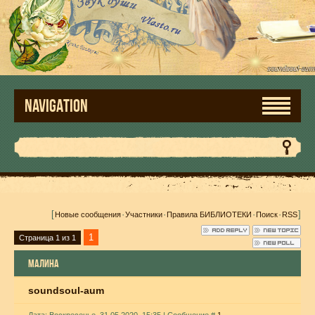
NAVIGATION
[
·
·
·
·
]
Новые сообщения
Участники
Правила БИБЛИОТЕКИ
Поиск
RSS
1
Страница
1
из
1
МАЛИНА
soundsoul-aum