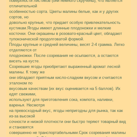
поверхности листиков (они немного скручены), что является
отличительной
особенностью сорта. Цветы малины белые, как и у других
сортов, но
довольно крупные, что придает особую привлекательность
кустикам.Ягоды имеют длинные плодоножки и мелкие
косточки. Они окрашены в розовато-красный цвет, обладают
тупоконической продолговатой формой.
Плоды крупные и средней величины, весят 2-4 грамма. Легко
отделяются от
плодоножки. После созревания не осыпаются, а остаются
висеть на кусте.
Созревшие ягоды приобретают выраженный аромат лесной
малины. К тому же
они обладают приятным кисло-сладким вкусом и считаются
эталоном по
вкусовым качествам (их вкус оценивается на 5 баллов). Их
едят свежими,
используют для приготовления сока, компота, наливки,
варенья. Несмотря
на превосходный вкус, ягоды непригодны для рынка, так как
из-за высокой
сочности и низкой плотности они быстро теряют товарный вид
и становятся
совершенно не транспортабельными.
Срок созревания малины