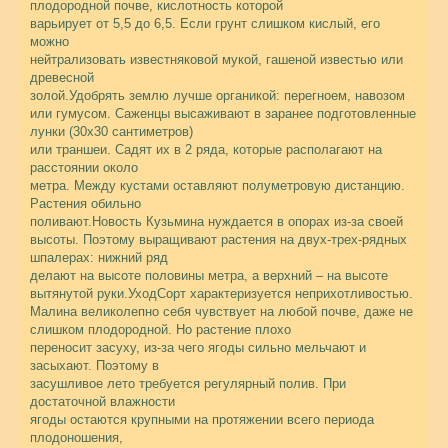
плодородной почве, кислотность которой
варьирует от 5,5 до 6,5. Если грунт слишком кислый, его
можно
нейтрализовать известняковой мукой, гашеной известью или
древесной
золой.Удобрять землю лучше органикой: перегноем, навозом
или гумусом. Саженцы высаживают в заранее подготовленные
лунки (30х30 сантиметров)
или траншеи. Садят их в 2 ряда, которые располагают на
расстоянии около
метра. Между кустами оставляют полуметровую дистанцию.
Растения обильно
поливают.Новость Кузьмина нуждается в опорах из-за своей
высоты. Поэтому выращивают растения на двух-трех-рядных
шпалерах: нижний ряд
делают на высоте половины метра, а верхний – на высоте
вытянутой руки.Уход
Сорт характеризуется неприхотливостью.
Малина великолепно себя чувствует на любой почве, даже не
слишком плодородной. Но растение плохо
переносит засуху, из-за чего ягоды сильно мельчают и
засыхают. Поэтому в
засушливое лето требуется регулярный полив. При
достаточной влажности
ягоды остаются крупными на протяжении всего периода
плодоношения,