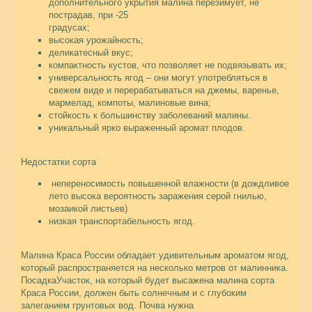
дополнительного укрытия малина перезимует, не
пострадав, при -25
градусах;
высокая урожайность;
деликатесный вкус;
компактность кустов, что позволяет не подвязывать их;
универсальность ягод – они могут употребляться в
свежем виде и перерабатываться на джемы, варенье,
мармелад, компоты, малиновые вина;
стойкость к большинству заболеваний малины.
уникальный ярко выраженный аромат плодов.
Недостатки сорта
непереносимость повышенной влажности (в дождливое
лето высока вероятность заражения серой гнилью,
мозаикой листьев)
низкая транспортабельность ягод.
Малина Краса России обладает удивительным ароматом ягод,
который распространяется на несколько метров от малинника.
ПосадкаУчасток, на который будет высажена малина сорта
Краса России, должен быть солнечным и с глубоким
залеганием грунтовых вод. Почва нужна