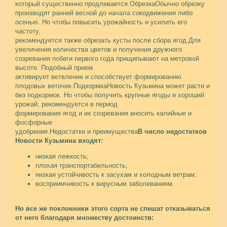
который существенно продлевается.Обрезка
Обычно обрезку
производят ранней весной до начала сокодвижения либо
осенью. Но чтобы повысить урожайность и усилить его
частоту,
рекомендуется также обрезать кусты после сбора ягод.Для
увеличения количества цветов и получения дружного
созревания побеги первого года прищипывают на метровой
высоте. Подобный прием
активирует ветвление и способствует формированию
плодовых веточек.ПодкормкаНовость Кузьмина может расти и
без подкормок. Но чтобы получить крупные ягоды и хороший
урожай, рекомендуется в период
формирования ягод и их созревания вносить калийные и
фосфорные
удобрения.Недостатки и преимущества
В число недостатков
Новости Кузьмина входят:
низкая лежкость;
плохая транспортабельность;
низкая устойчивость к засухам и холодным ветрам;
восприимчивость к вирусным заболеваниям.
Но все же поклонники этого сорта не спешат отказываться
от него благодаря множеству достоинств: