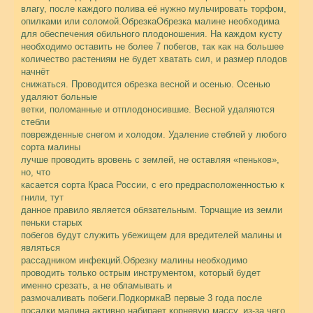
влагу, после каждого полива её нужно мульчировать торфом,
опилками или соломой.ОбрезкаОбрезка малине необходима
для обеспечения обильного плодоношения. На каждом кусту
необходимо оставить не более 7 побегов, так как на большее
количество растениям не будет хватать сил, и размер плодов
начнёт
снижаться. Проводится обрезка весной и осенью. Осенью
удаляют больные
ветки, поломанные и отплодоносившие. Весной удаляются
стебли
поврежденные снегом и холодом. Удаление стеблей у любого
сорта малины
лучше проводить вровень с землей, не оставляя «пеньков»,
но, что
касается сорта Краса России, с его предрасположенностью к
гнили, тут
данное правило является обязательным. Торчащие из земли
пеньки старых
побегов будут служить убежищем для вредителей малины и
являться
рассадником инфекций.Обрезку малины необходимо
проводить только острым инструментом, который будет
именно срезать, а не обламывать и
размочаливать побеги.
ПодкормкаВ первые 3 года после
посадки малина активно набирает корневую массу, из-за чего