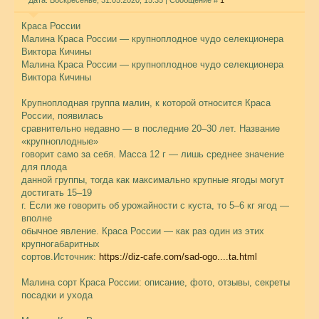
Дата: Воскресенье, 31.05.2020, 15:35 | Сообщение #
1
Краса России
Малина Краса России — крупноплодное чудо селекционера
Виктора Кичины
Малина Краса России — крупноплодное чудо селекционера
Виктора Кичины
Крупноплодная группа малин, к которой относится Краса
России, появилась
сравнительно недавно — в последние 20–30 лет. Название
«крупноплодные»
говорит само за себя. Масса 12 г — лишь среднее значение
для плода
данной группы, тогда как максимально крупные ягоды могут
достигать 15–19
г. Если же говорить об урожайности с куста, то 5–6 кг ягод —
вполне
обычное явление. Краса России — как раз один из этих
крупногабаритных
сортов.Источник:
https://diz-cafe.com/sad-ogo....ta.html
Малина сорт Краса России: описание, фото, отзывы, секреты
посадки и ухода