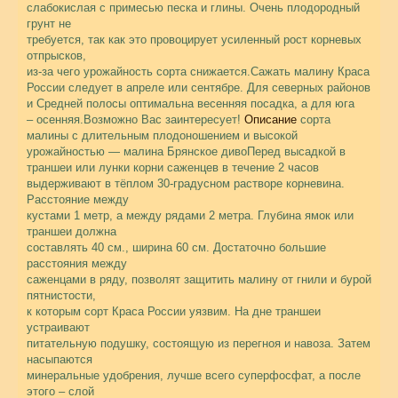
слабокислая с примесью песка и глины. Очень плодородный
грунт не
требуется, так как это провоцирует усиленный рост корневых
отпрысков,
из-за чего урожайность сорта снижается.Сажать малину Краса
России следует в апреле или сентябре. Для северных районов
и Средней полосы оптимальна весенняя посадка, а для юга
– осенняя.Возможно Вас заинтересует!
Описание
сорта
малины с длительным плодоношением и высокой
урожайностью — малина Брянское дивоПеред высадкой в
траншеи или лунки корни саженцев в течение 2 часов
выдерживают в тёплом 30-градусном растворе корневина.
Расстояние между
кустами 1 метр, а между рядами 2 метра. Глубина ямок или
траншеи должна
составлять 40 см., ширина 60 см. Достаточно большие
расстояния между
саженцами в ряду, позволят защитить малину от гнили и бурой
пятнистости,
к которым сорт Краса России уязвим. На дне траншеи
устраивают
питательную подушку, состоящую из перегноя и навоза. Затем
насыпаются
минеральные удобрения, лучше всего суперфосфат, а после
этого – слой