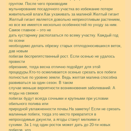
грунтом. После чего производим
мульчирование посадочного участка во избежание потери
живительной влаги.Как ухаживать за малиной Желтый гигант
Желтый гигант является довольно неприхотливым растением,
но все же имеется несколько особенностей по уходу за ним.
Самое главное – это не
дать кустарнику расползаться по всему участку. Каждый год
по осени
необходимо делать обрезку старых отплодоносившихся веток,
дав новым
побегам беспрепятственный рост. Если осенью не удалось
провести
обрезание, тогда весна отлично подойдет для этой
процедуры.Кто-то осмеливается осенью срезать все побеги
полностью по уровню земли. Ведь желтая малина способна
развиваться за один сезон. В таком
случае меньше вероятности возникновения заболеваний. А
ягоды на свежих
побегах будут всегда сочными и крупными при условии
обильного полива или
природной увлажненности почвы.
На заметку! Если не срезать
малинные побеги, тогда это место превратится в
непроходимые джунгли, а ягоды станут мелкими и
сухими. За 1 год один росток может дать до 20-ти новых
побегов, что