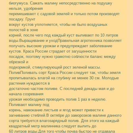
биогумуса. Сажать малину непосредственно на подушку
нельзя, удобрения
перемешивают с садовой землей и только потом производят
посадку. Грунт
вокруг кустов уплотняется, чтобы не было воздушных
полостей в зоне
корней, после чего под каждый куст выливают по 10 литров
воды.Выращивание и уходПравильная агротехника позволяет
получать высокие урожаи и предупреждает заболевание
кустов. Краса России страдает от загущенности
посадок, поэтому нужно грамотно соблюсти баланс между
обрезкой и
подкормкой, стимулирующей рост зеленой массы.
ПоливПоливать сорт Краса России следует так, чтобы земля
пропитывалась влагой на глубину не менее 30 см. Молодые
растения нуждаются в
достаточно частом поливе. С последней декады мая и до
начала созревания
урожая необходимо проводить полив 1 раз в неделю.
Поливают малину под
корень, намокание листьев и ягод может привести к
загниванию стеблей.В октябре до заморозков малине данного
сорта требуется влагозарядный полив. Для этого на каждый
квадратный метр малинника следует вылить до
60 литров воды.Для того чтобы почва быстро не отдавала