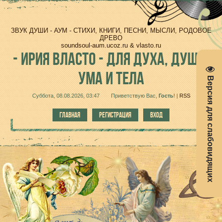
ЗВУК ДУШИ - АУМ - СТИХИ, КНИГИ, ПЕСНИ, МЫСЛИ, РОДОВОЕ
ДРЕВО
soundsoul-aum.ucoz.ru & vlasto.ru
-
ИРИЯ ВЛАСТО - ДЛЯ ДУХА, ДУШИ,
УМА И ТЕЛА
Версия для слабовидящих
Суббота, 08.08.2026, 03:47
Приветствую Вас
,
Гость
!
|
RSS
ГЛАВНАЯ
РЕГИСТРАЦИЯ
ВХОД