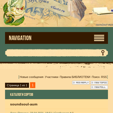
NAVIGATION
[
·
·
·
·
]
Новые сообщения
Участники
Правила БИБЛИОТЕКИ
Поиск
RSS
1
Страница
1
из
1
КАТАЛОГИ СОРТОВ
soundsoul-aum