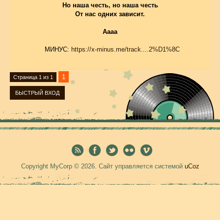
Но наша честь, но наша честь
От нас одних зависит.
Аааа
МИНУС:
https://x-minus.me/track....2%D1%8C
1
Страница
1
из
1
Copyright MyCorp © 2026
.
Сайт управляется системой
uCoz