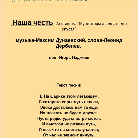
Дата: Суббота, 12.12.2020, 18:50 | Сообщение #
1
Наша честь
Из фильма "Мушкетеры двадцать лет
спустя"
музыка-Максим Дунаевский, слова-Леонид
Дербенев,
поет-Игорь Наджиев
Текст песни:
1. На шарике этом летающем,
С которого спрыгнуть нельзя,
Эпоха досталась нам та ещё,
Но плакать не будем друзья.
Пусть редко удача встречается,
И выстлан не розами путь,
И всё, что на свете случается,
От нас не зависит ничуть.