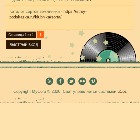
Дата: Пятница, 23.04.2021, 19:16 | Сообщение #
1
Каталог сортов земляники -
https://stroy-
podskazka.ru/klubnika/sorta/
1
Страница
1
из
1
Copyright MyCorp © 2026
.
Сайт управляется системой
uCoz