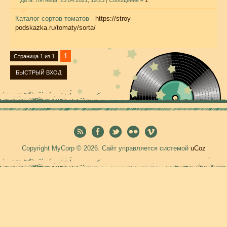
Дата: Пятница, 23.04.2021, 19:23 | Сообщение #
1
Каталог сортов томатов -
https://stroy-
podskazka.ru/tomaty/sorta/
1
Страница
1
из
1
Copyright MyCorp © 2026
.
Сайт управляется системой
uCoz